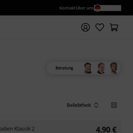
Kontakt
Über uns
DE / €
e mit Suchwort {searchTerm} starten
Beratung
Beliebtheit
4,90
€
dien Klassik 2