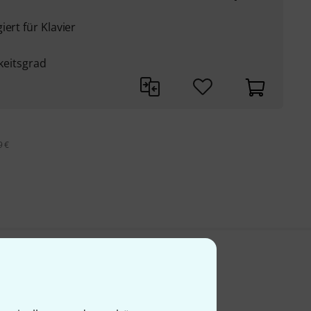
ert für Klavier
gkeitsgrad
9 €