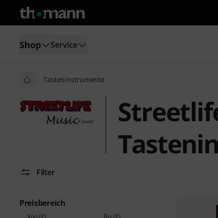
Shop
Service
Tasteninstrumente
Streetli
Tasteni
Filter
Preisbereich
Von (€)
Bis (€)