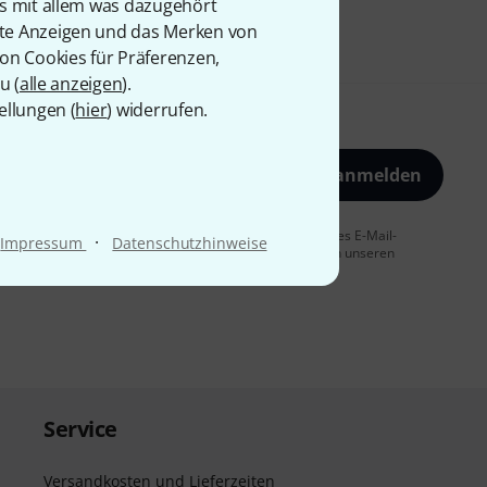
is mit allem was dazugehört
rte Anzeigen und das Merken von
von Cookies für Präferenzen,
u (
alle anzeigen
).
ellungen (
hier
) widerrufen.
Jetzt anmelden
 Sie dem Erhalt von E-Mail-Werbung und einer Messung des E-Mail-
·
Impressum
Datenschutzhinweise
t jederzeit möglich. Weitere Informationen finden Sie in unseren
Service
Versandkosten und Lieferzeiten