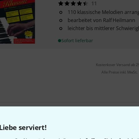
11
110 klassische Melodien arrangi
bearbeitet von Ralf Heilmann
leichter bis mittlerer Schwieri
Sofort lieferbar
Kostenloser Versand ab 2
Alle Preise inkl. MwSt.
Gefällt Ihnen, was Sie sehen?
Liebe serviert!
Teilen
Hilfe & Feedback