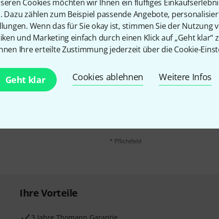
seren Cookies möchten wir Ihnen ein fluffiges Einkaufserlebn
n. Dazu zählen zum Beispiel passende Angebote, personalisie
llungen. Wenn das für Sie okay ist, stimmen Sie der Nutzung 
tiken und Marketing einfach durch einen Klick auf „Geht klar“ z
nnen Ihre erteilte Zustimmung jederzeit über die Cookie-Einst
Cookies ablehnen
Weitere Infos
E-Mail-Adresse
*
Geht klar
 gewinne mit etwas Glück
50€
!
Mit Klick auf „Jetzt anmelden“ stimmen
Nutzungsverhaltens zu. Die Abmeldung is
Datenschutzhinweisen
.
* Pflichtfeld
Ihre Vorteile
3 Jahre Thomann Garantie