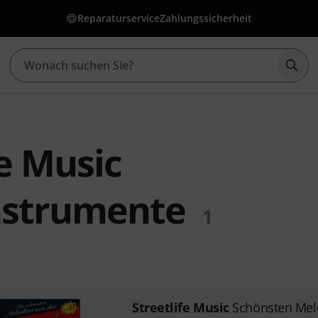
Reparaturservice
Zahlungssicherheit
Such
fe Music
nstrumente
1
Streetlife Music
Schönsten Melo