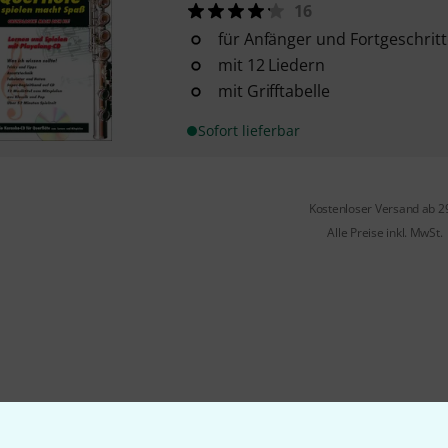
16
für Anfänger und Fortgeschrit
mit 12 Liedern
mit Grifftabelle
Sofort lieferbar
Kostenloser Versand ab 2
Alle Preise inkl. MwSt.