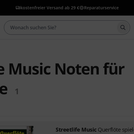
kostenfreier Versand ab 29 €
Reparaturservice
Such
fe Music Noten für
e
1
Streetlife Music
Querflöte spie