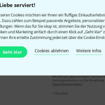
Liebe serviert!
Gefällt Ihnen, was Sie sehen?
seren Cookies möchten wir Ihnen ein fluffiges Einkaufserlebn
n. Dazu zählen zum Beispiel passende Angebote, personalisie
Teilen
Hilfe & Feedback
llungen. Wenn das für Sie okay ist, stimmen Sie der Nutzung 
tiken und Marketing einfach durch einen Klick auf „Geht klar“ z
nnen Ihre erteilte Zustimmung jederzeit über die Cookie-Einst
Cookies ablehnen
Weitere Infos
Geht klar
E-Mail-Adresse
*
 gewinne mit etwas Glück
50€
!
Mit Klick auf „Jetzt anmelden“ stimmen
Nutzungsverhaltens zu. Die Abmeldung is
Datenschutzhinweisen
.
* Pflichtfeld