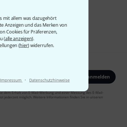
is mit allem was dazugehört
rte Anzeigen und das Merken von
von Cookies für Präferenzen,
u (
alle anzeigen
).
ellungen (
hier
) widerrufen.
Jetzt anmelden
·
Impressum
Datenschutzhinweise
 Sie dem Erhalt von E-Mail-Werbung und einer Messung des E-Mail-
t jederzeit möglich. Weitere Informationen finden Sie in unseren