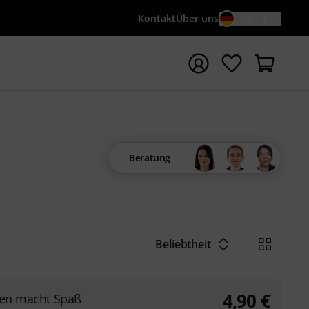
Kontakt
Über uns
DE / €
e mit Suchwort {searchTerm} starten
Beratung
Beliebtheit
4,90
€
len macht Spaß