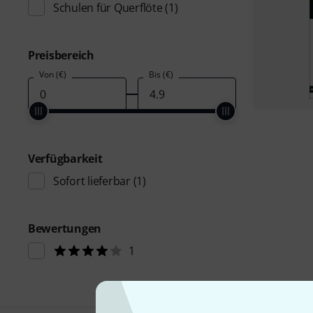
Schulen für Querflöte
(1)
Preisbereich
Von (€)
Bis (€)
Verfügbarkeit
Sofort lieferbar
(1)
Bewertungen
1