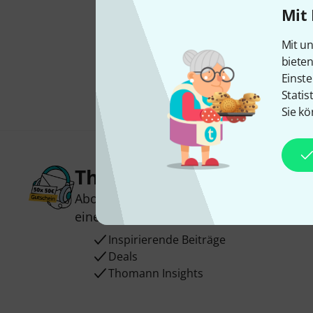
Mit 
Mit un
biete
Einste
Statis
Sie kö
Thomann Newsletter
Abonniere den Thomann Newsletter und
einen von
50 Gutscheinen
über jeweils
Inspirierende Beiträge
Deals
Thomann Insights