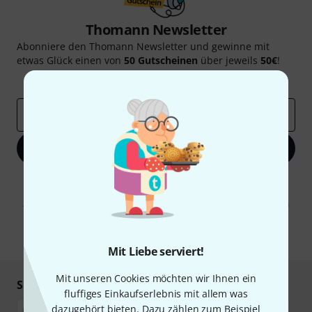
Thomann Newsletter
Abonniere den Thomann Newsletter und gewinne mit
etwas Glück einen von
50 Gutscheinen
über jeweils
50€
!
Inspirierende Beiträge
Deals
Thomann Insights
E-Mail-Adresse
*
Jetzt anmelden
Mit Klick auf „Jetzt anmelden“ stimmen Sie dem Erhalt von E-Mail-
Werbung und einer Messung des E-Mail-Nutzungsverhaltens zu. Die
Abmeldung ist jederzeit möglich. Weitere Informationen finden Sie in
unseren
Datenschutzhinweisen
.
* Pflichtfeld
Mit Liebe serviert!
Mit unseren Cookies möchten wir Ihnen ein
Sicher einkaufen & bezahlen
fluffiges Einkaufserlebnis mit allem was
dazugehört bieten. Dazu zählen zum Beispiel