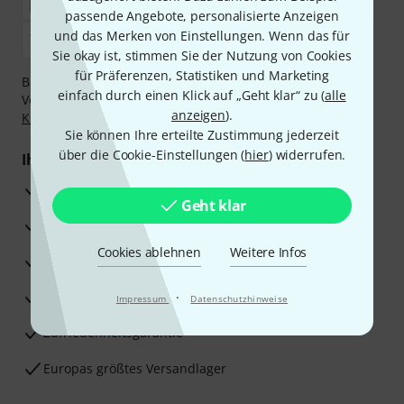
passende Angebote, personalisierte Anzeigen
und das Merken von Einstellungen. Wenn das für
Sie okay ist, stimmen Sie der Nutzung von Cookies
für Präferenzen, Statistiken und Marketing
Bezahlen Sie vertraulich und sicher per Nachnahme,
einfach durch einen Klick auf „Geht klar“ zu (
alle
Vorkasse, PayPal, Amazon Pay,
Klarna Sofort bezahlen
,
anzeigen
).
Klarna Ratenzahlung
oder Kreditkarte.
Sie können Ihre erteilte Zustimmung jederzeit
über die Cookie-Einstellungen (
hier
) widerrufen.
Ihre Vorteile
3 Jahre Thomann Garantie
Geht klar
30 Tage Money-Back-Garantie
Cookies ablehnen
Weitere Infos
Reparaturservice
Beratung durch Fachexperten
·
Impressum
Datenschutzhinweise
Zufriedenheitsgarantie
Europas größtes Versandlager