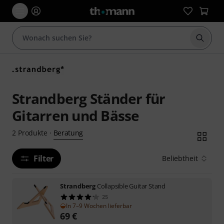
Suche 
Strandberg Ständer für
Gitarren und Bässe
Beratung
2
Produkte
·
Filter
Beliebtheit
Strandberg
Collapsible Guitar Stand
25
In 7–9 Wochen lieferbar
69
€