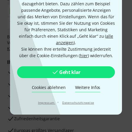
dazugehört bieten. Dazu zählen zum Beispiel
passende Angebote, personalisierte Anzeigen
und das Merken von Einstellungen. Wenn das für
Sie okay ist, stimmen Sie der Nutzung von Cookies
für Präferenzen, Statistiken und Marketing
einfach durch einen Klick auf „Geht klar“ zu (
alle
Bezahlen Sie vertraulich und sicher per Nachnahme,
Vorkasse, PayPal, Amazon Pay,
anzeigen
Klarna Sofort bezahlen
).
,
Klarna Ratenzahlung
oder Kreditkarte.
Sie können Ihre erteilte Zustimmung jederzeit
über die Cookie-Einstellungen (
hier
) widerrufen.
Ihre Vorteile
3 Jahre Thomann Garantie
Geht klar
30 Tage Money-Back-Garantie
Cookies ablehnen
Weitere Infos
Reparaturservice
·
Impressum
Datenschutzhinweise
Beratung durch Fachexperten
Zufriedenheitsgarantie
Europas größtes Versandlager