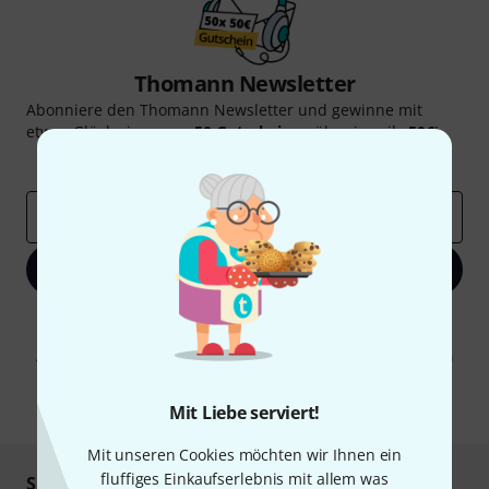
Thomann Newsletter
Abonniere den Thomann Newsletter und gewinne mit
etwas Glück einen von
50 Gutscheinen
über jeweils
50€
!
Inspirierende Beiträge
Deals
Thomann Insights
E-Mail-Adresse
*
Jetzt anmelden
Mit Klick auf „Jetzt anmelden“ stimmen Sie dem Erhalt von E-Mail-
Werbung und einer Messung des E-Mail-Nutzungsverhaltens zu. Die
Abmeldung ist jederzeit möglich. Weitere Informationen finden Sie in
unseren
Datenschutzhinweisen
.
* Pflichtfeld
Mit Liebe serviert!
Mit unseren Cookies möchten wir Ihnen ein
fluffiges Einkaufserlebnis mit allem was
Sicher einkaufen & bezahlen