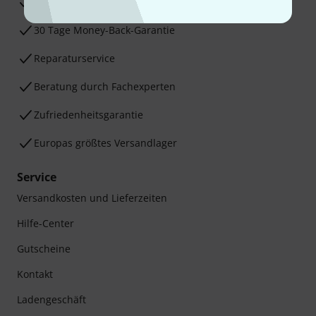
3 Jahre Thomann Garantie
30 Tage Money-Back-Garantie
Reparaturservice
Beratung durch Fachexperten
Zufriedenheitsgarantie
Europas größtes Versandlager
Service
Versandkosten und Lieferzeiten
Hilfe-Center
Gutscheine
Kontakt
Ladengeschäft