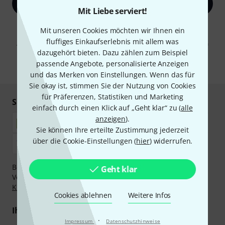
Jetzt anmelden
Mit Liebe serviert!
Mit Klick auf „Jetzt anmelden“ stimmen Sie dem Erhalt von E-Mail-
Mit unseren Cookies möchten wir Ihnen ein
Werbung und einer Messung des E-Mail-Nutzungsverhaltens zu. Die
fluffiges Einkaufserlebnis mit allem was
Abmeldung ist jederzeit möglich. Weitere Informationen finden Sie in
unseren
Datenschutzhinweisen
.
dazugehört bieten. Dazu zählen zum Beispiel
passende Angebote, personalisierte Anzeigen
* Pflichtfeld
und das Merken von Einstellungen. Wenn das für
Sie okay ist, stimmen Sie der Nutzung von Cookies
für Präferenzen, Statistiken und Marketing
Sicher einkaufen & bezahlen
einfach durch einen Klick auf „Geht klar“ zu (
alle
anzeigen
).
Sie können Ihre erteilte Zustimmung jederzeit
über die Cookie-Einstellungen (
hier
) widerrufen.
Bezahlen Sie vertraulich und sicher per Nachnahme,
Geht klar
Vorkasse, PayPal, Amazon Pay,
Klarna Sofort bezahlen
,
Klarna Ratenzahlung
oder Kreditkarte.
Cookies ablehnen
Weitere Infos
Ihre Vorteile
·
Impressum
Datenschutzhinweise