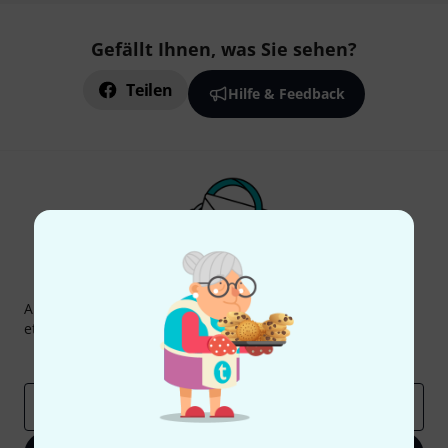
Gefällt Ihnen, was Sie sehen?
Teilen
Hilfe & Feedback
Thomann Newsletter
Abonniere den Thomann Newsletter und gewinne mit
etwas Glück einen von
50 Gutscheinen
über jeweils
50€
!
Inspirierende Beiträge
Deals
Thomann Insights
E-Mail-Adresse
*