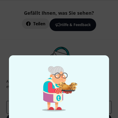
Gefällt Ihnen, was Sie sehen?
Teilen
Hilfe & Feedback
Thomann Newsletter
Abonniere den Thomann Newsletter und gewinne mit
etwas Glück einen von
50 Gutscheinen
über jeweils
50€
!
Inspirierende Beiträge
Deals
Thomann Insights
E-Mail-Adresse
*