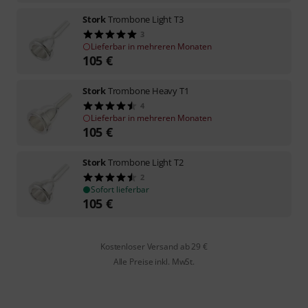
Stork
Trombone Light T3
3
Lieferbar in mehreren Monaten
105
€
Stork
Trombone Heavy T1
4
Lieferbar in mehreren Monaten
105
€
Stork
Trombone Light T2
2
Sofort lieferbar
105
€
Kostenloser Versand ab 29 €
Alle Preise inkl. MwSt.