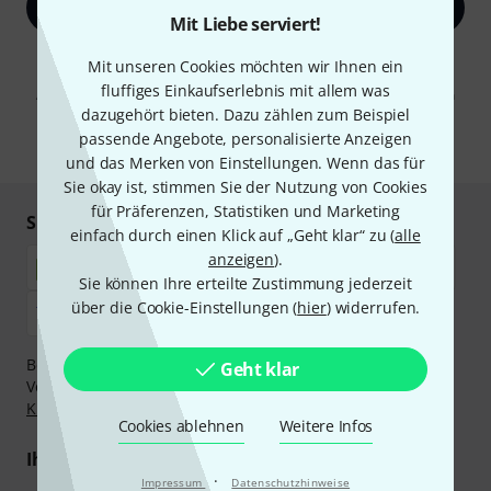
Jetzt anmelden
Mit Liebe serviert!
Mit Klick auf „Jetzt anmelden“ stimmen Sie dem Erhalt von E-Mail-
Mit unseren Cookies möchten wir Ihnen ein
Werbung und einer Messung des E-Mail-Nutzungsverhaltens zu. Die
fluffiges Einkaufserlebnis mit allem was
Abmeldung ist jederzeit möglich. Weitere Informationen finden Sie in
unseren
Datenschutzhinweisen
.
dazugehört bieten. Dazu zählen zum Beispiel
passende Angebote, personalisierte Anzeigen
* Pflichtfeld
und das Merken von Einstellungen. Wenn das für
Sie okay ist, stimmen Sie der Nutzung von Cookies
für Präferenzen, Statistiken und Marketing
Sicher einkaufen & bezahlen
einfach durch einen Klick auf „Geht klar“ zu (
alle
anzeigen
).
Sie können Ihre erteilte Zustimmung jederzeit
über die Cookie-Einstellungen (
hier
) widerrufen.
Bezahlen Sie vertraulich und sicher per Nachnahme,
Geht klar
Vorkasse, PayPal, Amazon Pay,
Klarna Sofort bezahlen
,
Klarna Ratenzahlung
oder Kreditkarte.
Cookies ablehnen
Weitere Infos
Ihre Vorteile
·
Impressum
Datenschutzhinweise