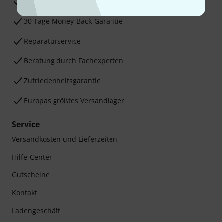
3 Jahre Thomann Garantie
30 Tage Money-Back-Garantie
Reparaturservice
Beratung durch Fachexperten
Zufriedenheitsgarantie
Europas größtes Versandlager
Service
Versandkosten und Lieferzeiten
Hilfe-Center
Gutscheine
Kontakt
Ladengeschäft