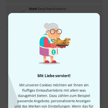
Stork
Orval French Horn 4
Lieferbar in mehreren Monaten
119
€
Stork
C-Series French Horn C
Sofort lieferbar
105
€
Stork
Orval French Horn 4.25
1
Sofort lieferbar
119
€
Mit Liebe serviert!
Stork
Orval French Horn 4.5
Mit unseren Cookies möchten wir Ihnen ein
1
fluffiges Einkaufserlebnis mit allem was
In 1–2 Wochen lieferbar
dazugehört bieten. Dazu zählen zum Beispiel
119
€
passende Angebote, personalisierte Anzeigen
und das Merken von Einstellungen. Wenn das für