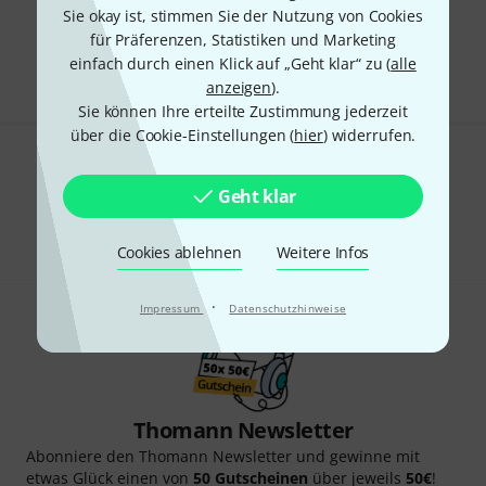
Sie okay ist, stimmen Sie der Nutzung von Cookies
Kostenloser Versand ab 29 €
für Präferenzen, Statistiken und Marketing
Alle Preise inkl. MwSt.
einfach durch einen Klick auf „Geht klar“ zu (
alle
anzeigen
).
Sie können Ihre erteilte Zustimmung jederzeit
über die Cookie-Einstellungen (
hier
) widerrufen.
Gefällt Ihnen, was Sie sehen?
Geht klar
Teilen
Hilfe & Feedback
Cookies ablehnen
Weitere Infos
·
Impressum
Datenschutzhinweise
Thomann Newsletter
Abonniere den Thomann Newsletter und gewinne mit
etwas Glück einen von
50 Gutscheinen
über jeweils
50€
!