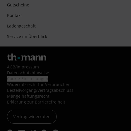
Gutscheine
Kontakt
Ladengeschäft
Service im Überblick
AGB
/
Impressum
Datenschutzhinweise
Cookie-Einstellungen
Widerrufsrecht für Verbraucher
Bestellvorgang/Vertragsabschluss
Mängelhaftungsrecht
Erklärung zur Barrierefreiheit
Vertrag widerrufen