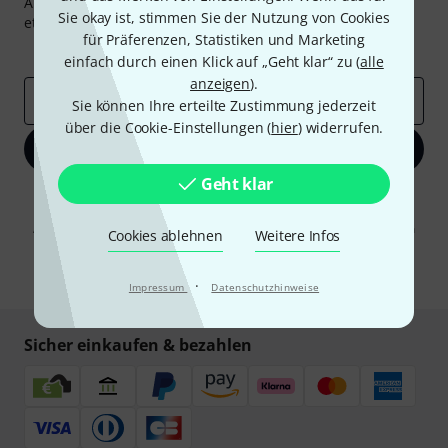
Abonniere den Thomann Newsletter und gewinne mit
Sie okay ist, stimmen Sie der Nutzung von Cookies
etwas Glück einen von
50 Gutscheinen
über jeweils
50€
!
für Präferenzen, Statistiken und Marketing
Inspirierende Beiträge
Deals
Thomann Insights
einfach durch einen Klick auf „Geht klar“ zu (
alle
anzeigen
).
E-Mail-Adresse
*
Sie können Ihre erteilte Zustimmung jederzeit
über die Cookie-Einstellungen (
hier
) widerrufen.
Jetzt anmelden
Geht klar
Mit Klick auf „Jetzt anmelden“ stimmen Sie dem Erhalt von E-Mail-
Werbung und einer Messung des E-Mail-Nutzungsverhaltens zu. Die
Abmeldung ist jederzeit möglich. Weitere Informationen finden Sie in
Cookies ablehnen
Weitere Infos
unseren
Datenschutzhinweisen
.
* Pflichtfeld
·
Impressum
Datenschutzhinweise
Sicher einkaufen & bezahlen