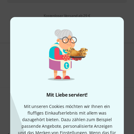
Kostenloser Versand ab 29 €
Alle Preise inkl. MwSt.
Gefällt Ihnen, was Sie sehen?
Teilen
Hilfe & Feedback
Mit Liebe serviert!
Mit unseren Cookies möchten wir Ihnen ein
fluffiges Einkaufserlebnis mit allem was
dazugehört bieten. Dazu zählen zum Beispiel
passende Angebote, personalisierte Anzeigen
Thomann Newsletter
und das Merken von Einstellungen. Wenn das für