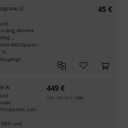
45
€
Upgrade LE
 und
rding, kleinere
ieg ...
nd 64 MIDI-Spuren
6 ...
d Ausgänge
449
€
e AI
 und
UVP:
499,99
€
-10%
nelle
Production, zum
 MIDI- und