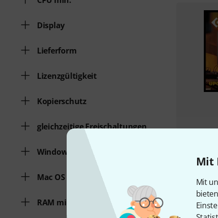
CPU min.
Display
Lieferform
Lizenzgültigkeit
Kopierschutz
gleichzeitige Freischaltungen
Windows
Mit 
Mac OS (64 Bit)
Mit un
biete
RAM min.
Einste
Statis