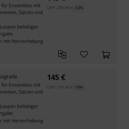
 für Ensembles mit
UVP:
299,99
€
-52%
umenten, Sätzen und
 Loopen beliebiger
ergabe
ur mit Hervorhebung
145
€
ssgrade
 für Ensembles mit
UVP:
179,99
€
-19%
umenten, Sätzen und
 Loopen beliebiger
ergabe
ur mit Hervorhebung