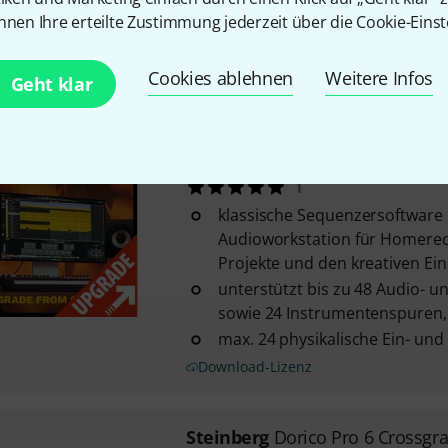
Instrumentenspuren, 32 Grupp
nnen Ihre erteilte Zustimmung jederzeit über die Cookie-Einst
und 64 Returnkanäle
max. 32 physikalische Ein- un
Cookies ablehnen
Weitere Infos
Geht klar
Download-Lizenz
Steinberg
Cubase Elements 15 
1
klassische Sequenzersoftware
Audioworkstation für Homereco
Projekte und den kreativen Einst
unterstützt bis zu 48 Audio- u
sowie 24 Instrumentenspuren, 1
max. 24 physikalische Ein- un
Download-Lizenz
Steinberg
Dorico Pro 6 Crossgr