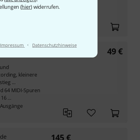
enkanäle, 8 Send-
ellungen (
hier
) widerrufen.
d Ausgänge
·
Impressum
Datenschutzhinweise
49
€
Upgrade AI
 und
rding, kleinere
ieg ...
nd 64 MIDI-Spuren
6 ...
d Ausgänge
145
€
ade