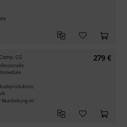
ite
279
€
 Comp. CG
fessionelle
ltimediale
Musikproduktion,
sik
d Bearbeitung im