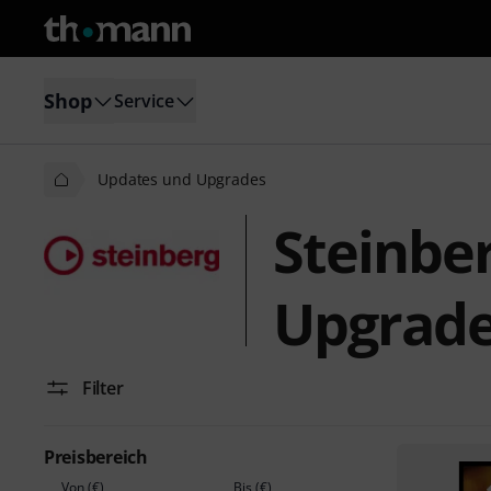
Shop
Service
Updates und Upgrades
Steinbe
Upgrad
Filter
Preisbereich
Von (€)
Bis (€)