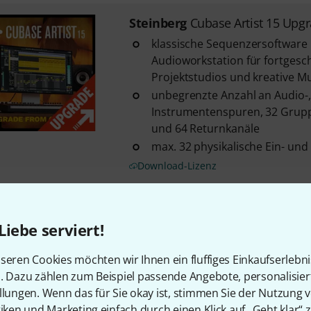
Steinberg
Cubase Artist 15 Upgr
klassische Sequenzersoftware
Audioworkstation für fortgesc
Projektstudios und kreative Mus
unbegrenzte Anzahl an Audio-,
Instrumentenspuren, 32 Grupp
und 64 Returnkanäle
max. 32 physikalische Ein- un
Download-Lizenz
Steinberg
Cubase Artist 15 Upg
Liebe serviert!
1
klassische Sequenzersoftware
seren Cookies möchten wir Ihnen ein fluffiges Einkaufserlebn
Audioworkstation für fortgesc
n. Dazu zählen zum Beispiel passende Angebote, personalisie
Projektstudios und kreative Mus
llungen. Wenn das für Sie okay ist, stimmen Sie der Nutzung 
unbegrenzte Anzahl an Audio-,
tiken und Marketing einfach durch einen Klick auf „Geht klar“ z