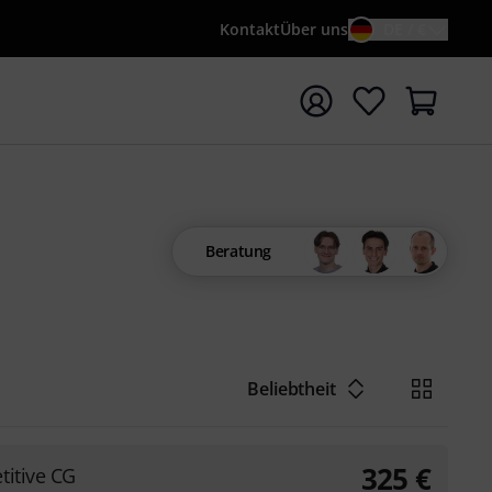
Kontakt
Über uns
DE / €
e mit Suchwort {searchTerm} starten
Beratung
Beliebtheit
325
€
itive CG