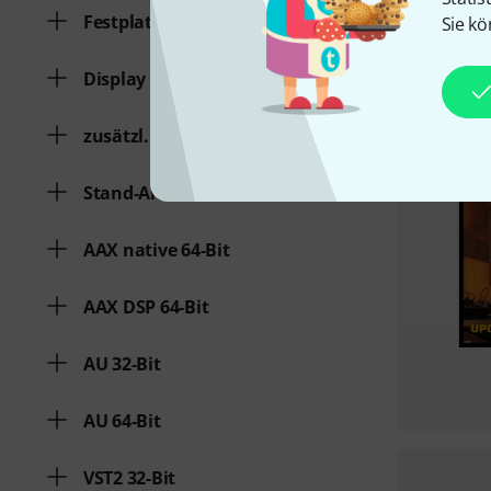
Festplattenspeicher min.
Sie kö
Display
zusätzl. Systemvoraussetzungen
Stand-Alone-Software
AAX native 64-Bit
AAX DSP 64-Bit
AU 32-Bit
AU 64-Bit
VST2 32-Bit