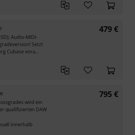
479
€
e
SD); Audio-MIDI-
gradeversion! Setzt
erg Cubase vora...
795
€
de
rossgrades wird ein
r qualifizierten DAW
nuell innerhalb