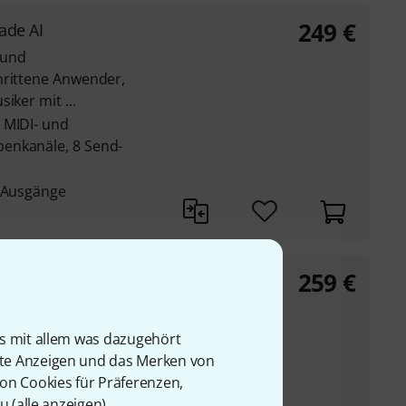
249
€
ade AI
 und
hrittene Anwender,
iker mit ...
 MIDI- und
enkanäle, 8 Send-
d Ausgänge
259
€
rade LE
 und
is mit allem was dazugehört
hrittene Anwender,
rte Anzeigen und das Merken von
iker mit ...
von Cookies für Präferenzen,
 MIDI- und
u (
alle anzeigen
).