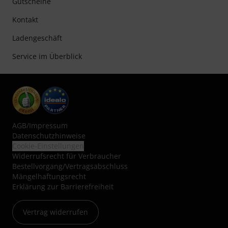
Gutscheine
Kontakt
Ladengeschäft
Service im Überblick
AGB
/
Impressum
Datenschutzhinweise
Cookie-Einstellungen
Widerrufsrecht für Verbraucher
Bestellvorgang/Vertragsabschluss
Mängelhaftungsrecht
Erklärung zur Barrierefreiheit
Vertrag widerrufen