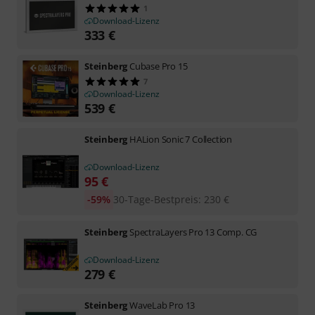
1
Download-Lizenz
333
€
Steinberg
Cubase Pro 15
7
Download-Lizenz
539
€
Steinberg
HALion Sonic 7 Collection
Download-Lizenz
95
€
-59%
30-Tage-Bestpreis
:
230
€
Steinberg
SpectraLayers Pro 13 Comp. CG
Download-Lizenz
279
€
Steinberg
WaveLab Pro 13