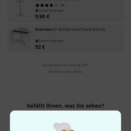
290
Sofort lieferbar
9,90
€
Startone
KP-50 Kids Grand Piano B-Stock
Sofort lieferbar
92
€
Kostenloser Versand ab 29 €
Alle Preise inkl. MwSt.
Gefällt Ihnen, was Sie sehen?
Teilen
Hilfe & Feedback