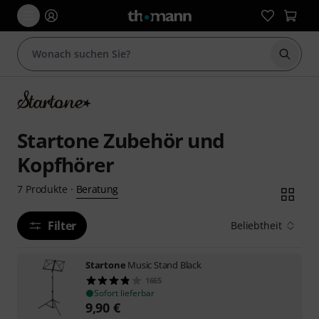
Suche 
Startone Zubehör und
Kopfhörer
Beratung
7
Produkte
·
Filter
Beliebtheit
Startone
Music Stand Black
1665
Sofort lieferbar
9,90
€