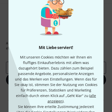
Thomann Newsletter
Abonniere den Thomann Newsletter und gewinne mit
Mit Liebe serviert!
etwas Glück einen von
50 Gutscheinen
über jeweils
50€
!
Inspirierende Beiträge
Deals
Thomann Insights
Mit unseren Cookies möchten wir Ihnen ein
fluffiges Einkaufserlebnis mit allem was
E-Mail-Adresse
*
dazugehört bieten. Dazu zählen zum Beispiel
passende Angebote, personalisierte Anzeigen
und das Merken von Einstellungen. Wenn das für
Jetzt anmelden
Sie okay ist, stimmen Sie der Nutzung von Cookies
für Präferenzen, Statistiken und Marketing
Mit Klick auf „Jetzt anmelden“ stimmen Sie dem Erhalt von E-Mail-
einfach durch einen Klick auf „Geht klar“ zu (
alle
Werbung und einer Messung des E-Mail-Nutzungsverhaltens zu. Die
Abmeldung ist jederzeit möglich. Weitere Informationen finden Sie in
anzeigen
).
unseren
Datenschutzhinweisen
.
Sie können Ihre erteilte Zustimmung jederzeit
* Pflichtfeld