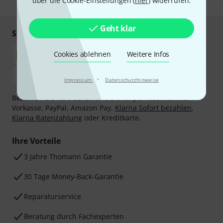
über die Cookie-Einstellungen (
hier
) widerrufen.
Geht klar
Sicher einkaufen & bezahlen
Cookies ablehnen
Weitere Infos
·
Impressum
Datenschutzhinweise
Bezahlen Sie vertraulich und sicher per Nachnahme,
Vorkasse, PayPal, Amazon Pay,
Klarna Sofort bezahlen
,
Klarna Ratenzahlung
oder Kreditkarte.
Ihre Vorteile
3 Jahre Thomann Garantie
30 Tage Money-Back-Garantie
Reparaturservice
Beratung durch Fachexperten