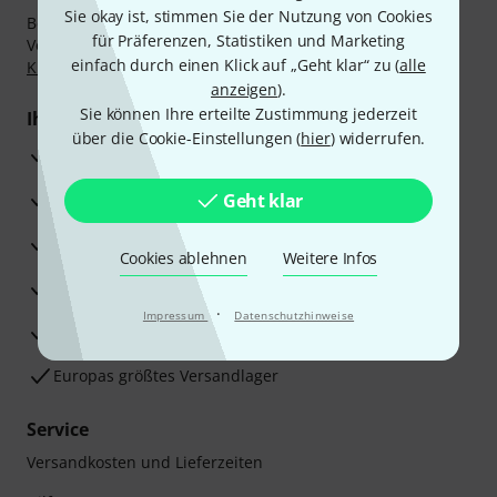
Sie okay ist, stimmen Sie der Nutzung von Cookies
Bezahlen Sie vertraulich und sicher per Nachnahme,
für Präferenzen, Statistiken und Marketing
Vorkasse, PayPal, Amazon Pay,
Klarna Sofort bezahlen
,
einfach durch einen Klick auf „Geht klar“ zu (
alle
Klarna Ratenzahlung
oder Kreditkarte.
anzeigen
).
Sie können Ihre erteilte Zustimmung jederzeit
Ihre Vorteile
über die Cookie-Einstellungen (
hier
) widerrufen.
3 Jahre Thomann Garantie
30 Tage Money-Back-Garantie
Geht klar
Reparaturservice
Cookies ablehnen
Weitere Infos
Beratung durch Fachexperten
·
Impressum
Datenschutzhinweise
Zufriedenheitsgarantie
Europas größtes Versandlager
Service
Versandkosten und Lieferzeiten