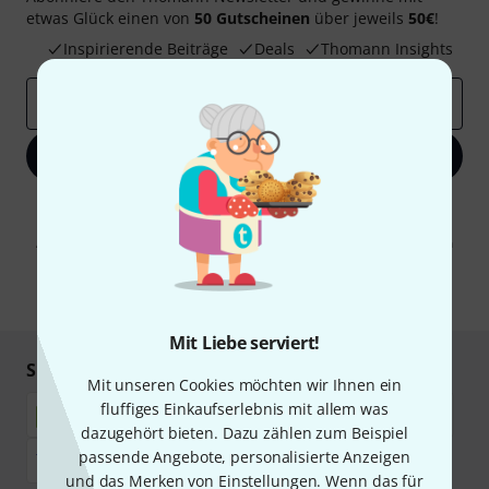
etwas Glück einen von
50 Gutscheinen
über jeweils
50€
!
Inspirierende Beiträge
Deals
Thomann Insights
E-Mail-Adresse
*
Jetzt anmelden
Mit Klick auf „Jetzt anmelden“ stimmen Sie dem Erhalt von E-Mail-
Werbung und einer Messung des E-Mail-Nutzungsverhaltens zu. Die
Abmeldung ist jederzeit möglich. Weitere Informationen finden Sie in
unseren
Datenschutzhinweisen
.
* Pflichtfeld
Mit Liebe serviert!
Sicher einkaufen & bezahlen
Mit unseren Cookies möchten wir Ihnen ein
fluffiges Einkaufserlebnis mit allem was
dazugehört bieten. Dazu zählen zum Beispiel
passende Angebote, personalisierte Anzeigen
und das Merken von Einstellungen. Wenn das für