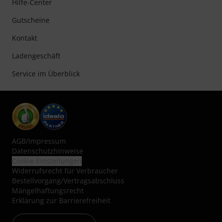
Hilfe-Center
Gutscheine
Kontakt
Ladengeschäft
Service im Überblick
AGB
/
Impressum
Datenschutzhinweise
Cookie-Einstellungen
Widerrufsrecht für Verbraucher
Bestellvorgang/Vertragsabschluss
Mängelhaftungsrecht
Erklärung zur Barrierefreiheit