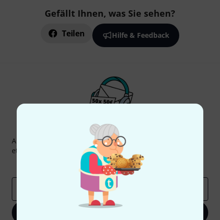
Gefällt Ihnen, was Sie sehen?
Teilen
Hilfe & Feedback
Thomann Newsletter
Abonniere den Thomann Newsletter und gewinne mit
etwas Glück einen von
50 Gutscheinen
über jeweils
50€
!
Inspirierende Beiträge
Deals
Thomann Insights
E-Mail-Adresse
*
Jetzt anmelden