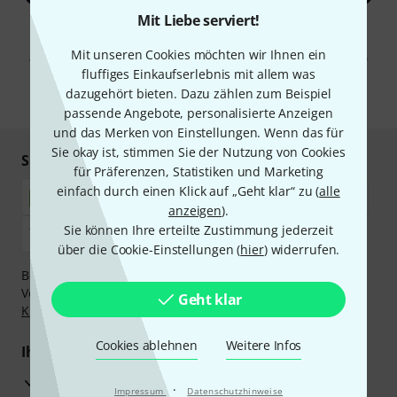
Mit Liebe serviert!
Mit Klick auf „Jetzt anmelden“ stimmen Sie dem Erhalt von E-Mail-
Werbung und einer Messung des E-Mail-Nutzungsverhaltens zu. Die
Mit unseren Cookies möchten wir Ihnen ein
Abmeldung ist jederzeit möglich. Weitere Informationen finden Sie in
unseren
Datenschutzhinweisen
.
fluffiges Einkaufserlebnis mit allem was
dazugehört bieten. Dazu zählen zum Beispiel
* Pflichtfeld
passende Angebote, personalisierte Anzeigen
und das Merken von Einstellungen. Wenn das für
Sie okay ist, stimmen Sie der Nutzung von Cookies
Sicher einkaufen & bezahlen
für Präferenzen, Statistiken und Marketing
einfach durch einen Klick auf „Geht klar“ zu (
alle
anzeigen
).
Sie können Ihre erteilte Zustimmung jederzeit
über die Cookie-Einstellungen (
hier
) widerrufen.
Bezahlen Sie vertraulich und sicher per Nachnahme,
Vorkasse, PayPal, Amazon Pay,
Klarna Sofort bezahlen
,
Geht klar
Klarna Ratenzahlung
oder Kreditkarte.
Cookies ablehnen
Weitere Infos
Ihre Vorteile
3 Jahre Thomann Garantie
·
Impressum
Datenschutzhinweise