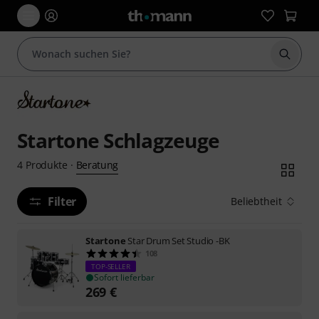
Suche 
Startone Schlagzeuge
Beratung
4
Produkte
·
Filter
Beliebtheit
Startone
Star Drum Set Studio -BK
108
TOP-SELLER
Sofort lieferbar
269
€