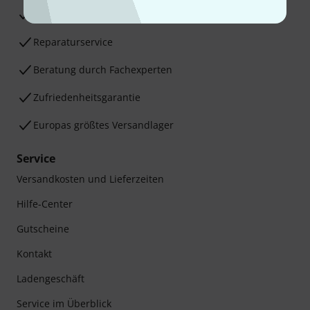
30 Tage Money-Back-Garantie
Reparaturservice
Beratung durch Fachexperten
Zufriedenheitsgarantie
Europas größtes Versandlager
Service
Versandkosten und Lieferzeiten
Hilfe-Center
Gutscheine
Kontakt
Ladengeschäft
Service im Überblick