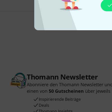
Thomann Newsletter
Abonniere den Thomann Newsletter und
einen von
50 Gutscheinen
über jeweils
Inspirierende Beiträge
Deals
Thomann Insights