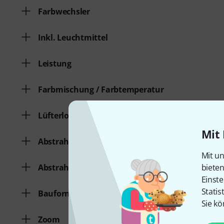
Farbwechsler
Inkl. Leuchtmittel
Leistung
Farbmischung / Farbtemperatur
Lüfterlos
Mit 
Abstrahlwinkel von
Mit un
biete
Abstrahlwinkel bis
Einste
Statis
Bauform
Sie kö
Zoom