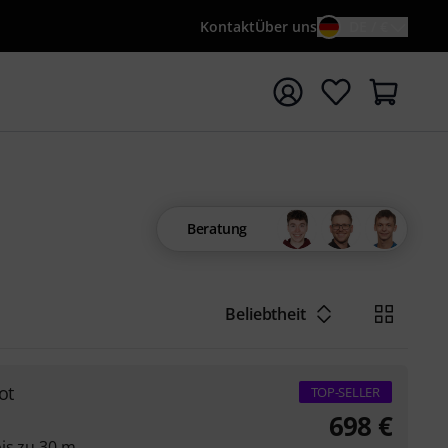
Kontakt
Über uns
DE / €
e mit Suchwort {searchTerm} starten
Beratung
Beliebtheit
ot
TOP-SELLER
698
€
is zu 30 m