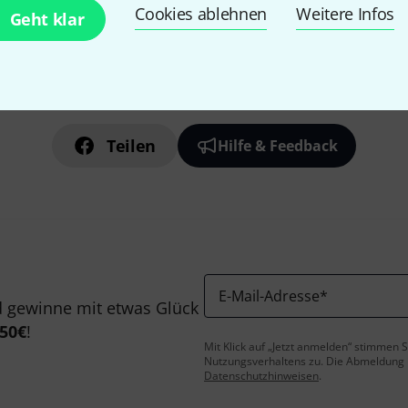
Cookies ablehnen
Weitere Infos
Geht klar
Gefällt Ihnen, was Sie sehen?
Teilen
Hilfe & Feedback
E-Mail-Adresse
*
 gewinne mit etwas Glück
50€
!
Mit Klick auf „Jetzt anmelden“ stimmen
Nutzungsverhaltens zu. Die Abmeldung is
Datenschutzhinweisen
.