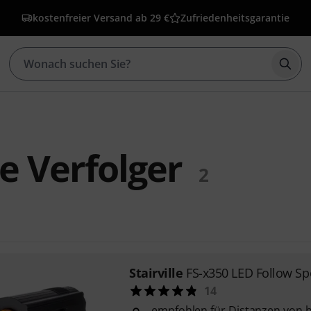
kostenfreier Versand ab 29 €
Zufriedenheitsgarantie
Such
le Verfolger
2
Stairville
FS-x350 LED Follow Sp
14
empfohlen für Distanzen von b