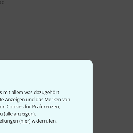
9 €
is mit allem was dazugehört
rte Anzeigen und das Merken von
von Cookies für Präferenzen,
u (
alle anzeigen
).
ellungen (
hier
) widerrufen.