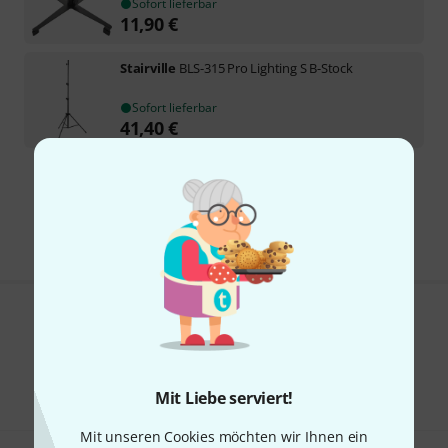
Sofort lieferbar
11,90
€
Stairville
BLS-315 Pro Lighting S B-Stock
Sofort lieferbar
41,40
€
Kostenloser Versand ab 29 €
Alle Preise inkl. MwSt.
Gefällt Ihnen, was Sie sehen?
Teilen
Hilfe & Feedback
Mit Liebe serviert!
Mit unseren Cookies möchten wir Ihnen ein