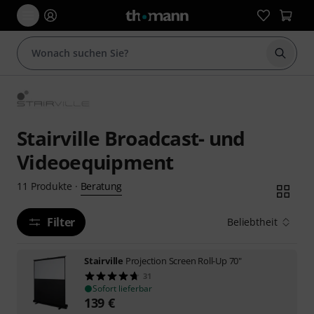
Suche 
Stairville Broadcast- und
Videoequipment
Beratung
11
Produkte
·
Filter
Beliebtheit
Stairville
Projection Screen Roll-Up 70"
31
Sofort lieferbar
139
€