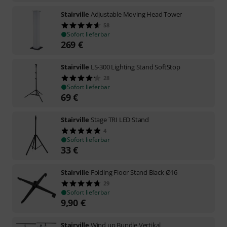
Stairville
Adjustable Moving Head Tower
58
Sofort lieferbar
269
€
Stairville
LS-300 Lighting Stand SoftStop
28
Sofort lieferbar
69
€
Stairville
Stage TRI LED Stand
4
Sofort lieferbar
33
€
Stairville
Folding Floor Stand Black Ø16
29
Sofort lieferbar
9,90
€
Stairville
Wind up Bundle Vertikal