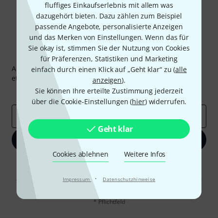
fluffiges Einkaufserlebnis mit allem was
dazugehört bieten. Dazu zählen zum Beispiel
passende Angebote, personalisierte Anzeigen
und das Merken von Einstellungen. Wenn das für
Sie okay ist, stimmen Sie der Nutzung von Cookies
Thomann Newsletter
für Präferenzen, Statistiken und Marketing
Abonniere den Thomann Newsletter und gewinne mit
einfach durch einen Klick auf „Geht klar“ zu (
alle
etwas Glück einen von
50 Gutscheinen
über jeweils
50€
!
anzeigen
).
Sie können Ihre erteilte Zustimmung jederzeit
Inspirierende Beiträge
Deals
Thomann Insights
über die Cookie-Einstellungen (
hier
) widerrufen.
E-Mail-Adresse
*
Geht klar
Jetzt anmelden
Cookies ablehnen
Weitere Infos
Mit Klick auf „Jetzt anmelden“ stimmen Sie dem Erhalt von E-Mail-
Werbung und einer Messung des E-Mail-Nutzungsverhaltens zu. Die
·
Abmeldung ist jederzeit möglich. Weitere Informationen finden Sie in
Impressum
Datenschutzhinweise
unseren
Datenschutzhinweisen
.
* Pflichtfeld