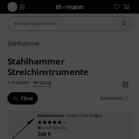
Suche 
Stahlhammer
Streichinstrumente
Beratung
1
Produkte
·
Filter
Beliebtheit
Stahlhammer
Carbon Cello Endpin
6
Sofort lieferbar
369
€