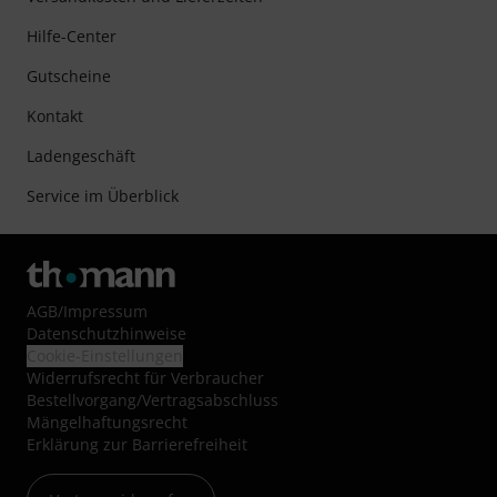
Hilfe-Center
Gutscheine
Kontakt
Ladengeschäft
Service im Überblick
AGB
/
Impressum
Datenschutzhinweise
Cookie-Einstellungen
Widerrufsrecht für Verbraucher
Bestellvorgang/Vertragsabschluss
Mängelhaftungsrecht
Erklärung zur Barrierefreiheit