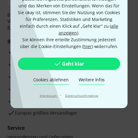
und das Merken von Einstellungen. Wenn das für
Sie okay ist, stimmen Sie der Nutzung von Cookies
Bezahlen Sie vertraulich und sicher per Nachnahme,
für Präferenzen, Statistiken und Marketing
Vorkasse, PayPal, Amazon Pay,
Klarna Sofort bezahlen
,
einfach durch einen Klick auf „Geht klar“ zu (
alle
Klarna Ratenzahlung
oder Kreditkarte.
anzeigen
).
Sie können Ihre erteilte Zustimmung jederzeit
Ihre Vorteile
über die Cookie-Einstellungen (
hier
) widerrufen.
3 Jahre Thomann Garantie
Geht klar
30 Tage Money-Back-Garantie
Reparaturservice
Cookies ablehnen
Weitere Infos
Beratung durch Fachexperten
·
Impressum
Datenschutzhinweise
Zufriedenheitsgarantie
Europas größtes Versandlager
Service
Versandkosten und Lieferzeiten