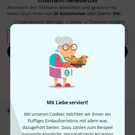
Thomann Newsletter
Abonniere den Thomann Newsletter und gewinne mit
etwas Glück einen von
50 Gutscheinen
über jeweils
50€
!
Inspirierende Beiträge
Deals
Thomann Insights
E-Mail-Adresse
*
Jetzt anmelden
Mit Klick auf „Jetzt anmelden“ stimmen Sie dem Erhalt von E-Mail-
Werbung und einer Messung des E-Mail-Nutzungsverhaltens zu. Die
Abmeldung ist jederzeit möglich. Weitere Informationen finden Sie in
unseren
Datenschutzhinweisen
.
* Pflichtfeld
Mit Liebe serviert!
Sicher einkaufen & bezahlen
Mit unseren Cookies möchten wir Ihnen ein
fluffiges Einkaufserlebnis mit allem was
dazugehört bieten. Dazu zählen zum Beispiel
passende Angebote, personalisierte Anzeigen