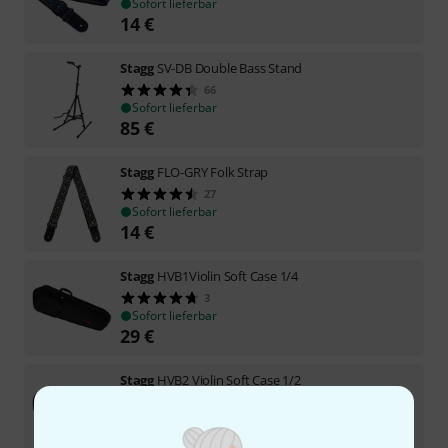
Sofort lieferbar
14
€
Stagg
SV-DB Double Bass Stand
66
Sofort lieferbar
85
€
Stagg
FLO-GRY Folk Strap
27
Sofort lieferbar
14
€
Stagg
HVB1Violin Soft Case 1/4
3
Sofort lieferbar
29
€
Stagg
HVB2 Violin Soft Case 1/2
6
Sofort lieferbar
29
€