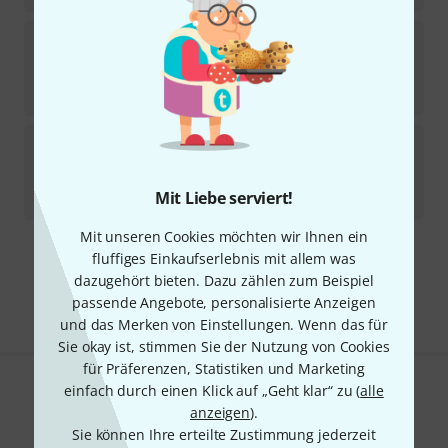
Stagg
FLO-RED Folk Strap
52
Sofort lieferbar
14
€
Stagg
EDB Machine for A/E String
6
Sofort lieferbar
Mit Liebe serviert!
14
€
Mit unseren Cookies möchten wir Ihnen ein
fluffiges Einkaufserlebnis mit allem was
Kostenloser Versand ab 29 €
dazugehört bieten. Dazu zählen zum Beispiel
Alle Preise inkl. MwSt.
passende Angebote, personalisierte Anzeigen
und das Merken von Einstellungen. Wenn das für
Sie okay ist, stimmen Sie der Nutzung von Cookies
für Präferenzen, Statistiken und Marketing
einfach durch einen Klick auf „Geht klar“ zu (
alle
Gefällt Ihnen, was Sie sehen?
anzeigen
).
Sie können Ihre erteilte Zustimmung jederzeit
Teilen
Hilfe & Feedback