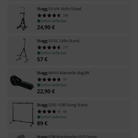
Stagg
SV-VN Violin Stand
208
Sofort lieferbar
24,90
€
Stagg
SV-SC Cello Stand
271
Sofort lieferbar
57
€
Stagg
MA10 Mandolin Bag BK
19
Sofort lieferbar
22,90
€
Stagg
GOS-1538 Gong Stand
98
Sofort lieferbar
89
€
Stagg
EDB Machine for G/D String