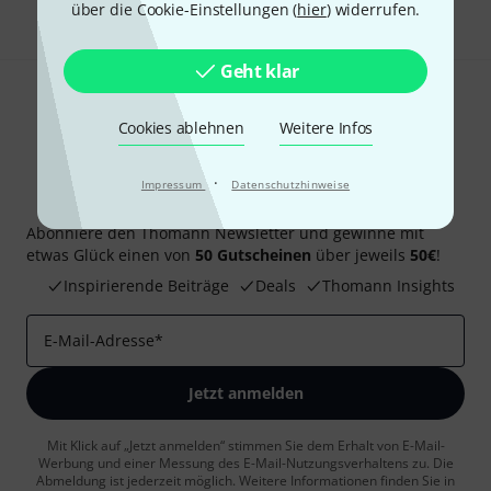
über die Cookie-Einstellungen (
hier
) widerrufen.
Geht klar
Cookies ablehnen
Weitere Infos
·
Impressum
Datenschutzhinweise
Thomann Newsletter
Abonniere den Thomann Newsletter und gewinne mit
etwas Glück einen von
50 Gutscheinen
über jeweils
50€
!
Inspirierende Beiträge
Deals
Thomann Insights
E-Mail-Adresse
*
Jetzt anmelden
Mit Klick auf „Jetzt anmelden“ stimmen Sie dem Erhalt von E-Mail-
Werbung und einer Messung des E-Mail-Nutzungsverhaltens zu. Die
Abmeldung ist jederzeit möglich. Weitere Informationen finden Sie in