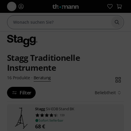
Suche 
Stagg Traditionelle
Instrumente
Beratung
16
Produkte
·
Filter
Beliebtheit
Stagg
SV-EDB Stand BK
159
Sofort lieferbar
68
€