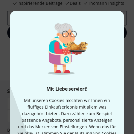
Inspirierende Beiträge
Deals
Thomann Insights
E-Mail-Adresse
*
Jetzt anmelden
Mit Klick auf „Jetzt anmelden“ stimmen Sie dem Erhalt von E-Mail-
Werbung und einer Messung des E-Mail-Nutzungsverhaltens zu. Die
Abmeldung ist jederzeit möglich. Weitere Informationen finden Sie in
unseren
Datenschutzhinweisen
.
* Pflichtfeld
Mit Liebe serviert!
Sicher einkaufen & bezahlen
Mit unseren Cookies möchten wir Ihnen ein
fluffiges Einkaufserlebnis mit allem was
dazugehört bieten. Dazu zählen zum Beispiel
passende Angebote, personalisierte Anzeigen
und das Merken von Einstellungen. Wenn das für
Bezahlen Sie vertraulich und sicher per Nachnahme,
Sie okay ist, stimmen Sie der Nutzung von Cookies