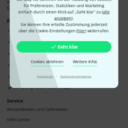
Vorkasse, PayPal, Amazon Pay,
Klarna Sofort bezahlen
,
für Präferenzen, Statistiken und Marketing
Klarna Ratenzahlung
oder Kreditkarte.
einfach durch einen Klick auf „Geht klar“ zu (
alle
anzeigen
).
Ihre Vorteile
Sie können Ihre erteilte Zustimmung jederzeit
3 Jahre Thomann Garantie
über die Cookie-Einstellungen (
hier
) widerrufen.
30 Tage Money-Back-Garantie
Geht klar
Reparaturservice
Cookies ablehnen
Weitere Infos
Beratung durch Fachexperten
Zufriedenheitsgarantie
·
Impressum
Datenschutzhinweise
Europas größtes Versandlager
Service
Versandkosten und Lieferzeiten
Hilfe-Center