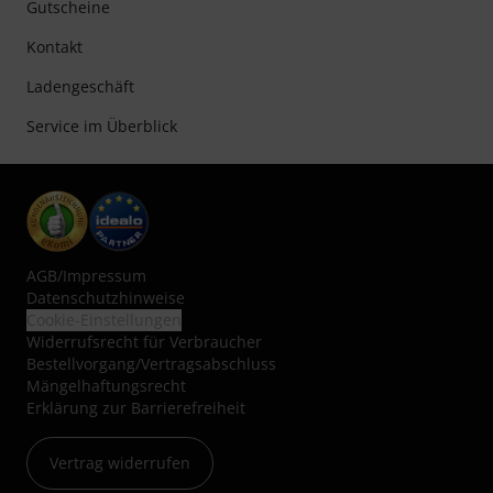
Gutscheine
Kontakt
Ladengeschäft
Service im Überblick
AGB
/
Impressum
Datenschutzhinweise
Cookie-Einstellungen
Widerrufsrecht für Verbraucher
Bestellvorgang/Vertragsabschluss
Mängelhaftungsrecht
Erklärung zur Barrierefreiheit
Vertrag widerrufen