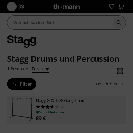
Suche 
Stagg Drums und Percussion
Beratung
1
Produkte
·
Filter
Beliebtheit
Stagg
GOS-1538 Gong Stand
98
Sofort lieferbar
89
€