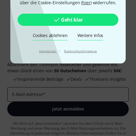
über die Cookie-Einstellungen (
hier
) widerrufen.
Geht klar
Cookies ablehnen
Weitere Infos
·
Impressum
Datenschutzhinweise
Thomann Newsletter
Abonniere den Thomann Newsletter und gewinne mit
etwas Glück einen von
50 Gutscheinen
über jeweils
50€
!
Inspirierende Beiträge
Deals
Thomann Insights
E-Mail-Adresse
*
Jetzt anmelden
Mit Klick auf „Jetzt anmelden“ stimmen Sie dem Erhalt von E-Mail-
Werbung und einer Messung des E-Mail-Nutzungsverhaltens zu. Die
Abmeldung ist jederzeit möglich. Weitere Informationen finden Sie in