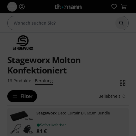
Suche 
Stageworx Molton
Konfektioniert
Beratung
16
Produkte
·
Filter
Beliebtheit
Stageworx
Deco Curtain BK 6x3m Bundle
Sofort lieferbar
81
€