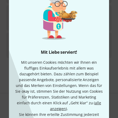
Stageworx
Deco Curtain WH 5x3m Bundle
Sofort lieferbar
78
€
Stageworx
Deco Curtain 160g/m² 5x3m WH
1
Sofort lieferbar
Mit Liebe serviert!
71
€
Mit unseren Cookies möchten wir Ihnen ein
fluffiges Einkaufserlebnis mit allem was
Kostenloser Versand ab 29 €
dazugehört bieten. Dazu zählen zum Beispiel
Alle Preise inkl. MwSt.
passende Angebote, personalisierte Anzeigen
und das Merken von Einstellungen. Wenn das für
Sie okay ist, stimmen Sie der Nutzung von Cookies
für Präferenzen, Statistiken und Marketing
einfach durch einen Klick auf „Geht klar“ zu (
alle
Gefällt Ihnen, was Sie sehen?
anzeigen
).
Sie können Ihre erteilte Zustimmung jederzeit
Teilen
Hilfe & Feedback