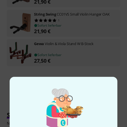
21,90
€
String Swing
CC01VS Small Violin Hanger OAK
1
Sofort lieferbar
21,90
€
Gewa
Violin & Viola Stand W B-Stock
Sofort lieferbar
27,50
€
Kostenloser Versand ab 29 €
Alle Preise inkl. MwSt.
Ständer für Violine kaufen
Nicht nur auf dem Transport ist unsere wertvolle Violine