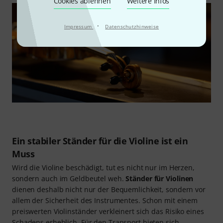
Cookies ablehnen
Weitere Infos
·
Impressum
Datenschutzhinweise
Ein stabiler Ständer für die Violine ist ein
Muss
Wird die Violine beschädigt, tut es nicht nur im Herzen,
sondern auch im Geldbeutel weh.
Ständer für Violinen
dienen deshalb nicht nur der Bequemlichkeit, sondern vor
allem der Sicherheit des Instrumentes. Schon mit einem
preiswerten Violinständer verkleinert sich das Risiko eines
Schadens erheblich. Für den Transport bieten sich