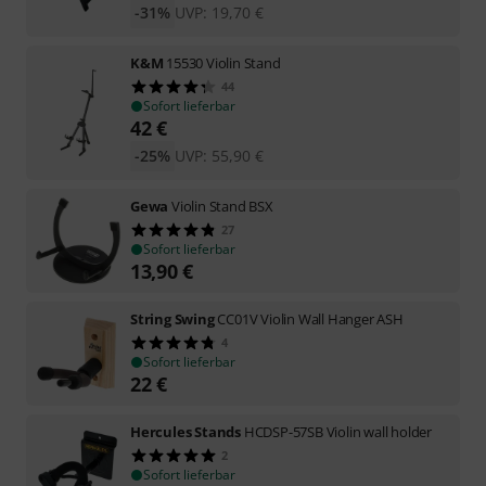
-31%
UVP:
19,70
€
K&M
15530 Violin Stand
44
Sofort lieferbar
42
€
-25%
UVP:
55,90
€
Gewa
Violin Stand BSX
27
Sofort lieferbar
13,90
€
String Swing
CC01V Violin Wall Hanger ASH
4
Sofort lieferbar
22
€
Hercules Stands
HCDSP-57SB Violin wall holder
2
Sofort lieferbar