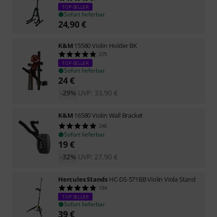
TOP-SELLER
Sofort lieferbar
24,90
€
K&M
15580 Violin Holder BK
275
TOP-SELLER
Sofort lieferbar
24
€
-29%
UVP:
33,90
€
K&M
16580 Violin Wall Bracket
245
Sofort lieferbar
19
€
-32%
UVP:
27,90
€
Hercules Stands
HC-DS-571BB Violin Viola Stand
154
TOP-SELLER
Sofort lieferbar
39
€