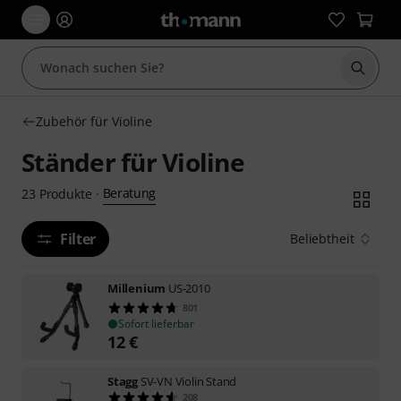
Suche 
Zubehör für Violine
Ständer für Violine
Beratung
23
Produkte
·
Filter
Beliebtheit
Millenium
US-2010
801
Sofort lieferbar
12
€
Stagg
SV-VN Violin Stand
208