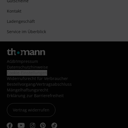
Gutscheine
Kontakt
Ladengeschäft
Service im Überblick
AGB
/
Impressum
Datenschutzhinweise
Cookie-Einstellungen
Widerrufsrecht für Verbraucher
Bestellvorgang/Vertragsabschluss
Mängelhaftungsrecht
Erklärung zur Barrierefreiheit
Vertrag widerrufen