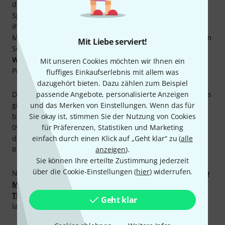
diversen Risiken ausgesetzt, sondern auch in den
Spielpausen und immer dann, wenn sie sich außerhalb
ihres Etuis oder Koffers aufhält. Dann ist eine sichere
Möglichkeit zu ihrer Aufbewahrung unabdingbar, die ihrem
Mit Liebe serviert!
Schutz, ihrer
Langlebigkeit
und damit auch ihrem
Werterhalt
dient. Das gilt nicht nur für die Bühne und die
Mit unseren Cookies möchten wir Ihnen ein
Probe, sondern auch für die Aufbewahrung zu Hause.
fluffiges Einkaufserlebnis mit allem was
dazugehört bieten. Dazu zählen zum Beispiel
Dieser
Kaufratgeber
passende Angebote, personalisierte Anzeigen
zeigt dir, welche
Ständer für Violine
es
gibt, und unsere
und das Merken von Einstellungen. Wenn das für
Streichinstrumenten-Abteilung
steht dir
beim Kauf gerne hilfreich zur Seite, telefonisch unter
Sie okay ist, stimmen Sie der Nutzung von Cookies
09546-9223-370, per Mail unter
für Präferenzen, Statistiken und Marketing
streicher@thomann.de
, zu
den Öffnungszeiten im Online-Chat oder vereinbare einen
einfach durch einen Klick auf „Geht klar“ zu (
alle
Rückruftermin.
anzeigen
).
Sie können Ihre erteilte Zustimmung jederzeit
über die Cookie-Einstellungen (
hier
) widerrufen.
Natürlich gilt auch beim Kauf von Ständern unsere
30 Tage
Money-Back-Garantie
, und die anschließende
3 Jahre
Thomann Garantie
sorgt für einen risikolosen Einkauf und
Geht klar
langes sorgenfreies Spielen.