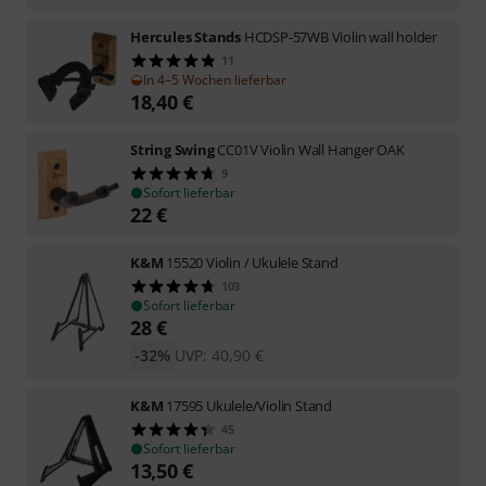
Hercules Stands
HCDSP-57WB Violin wall holder
11
In 4–5 Wochen lieferbar
18,40
€
String Swing
CC01V Violin Wall Hanger OAK
9
Sofort lieferbar
22
€
K&M
15520 Violin / Ukulele Stand
103
Sofort lieferbar
28
€
-32%
UVP:
40,90
€
K&M
17595 Ukulele/Violin Stand
45
Sofort lieferbar
13,50
€