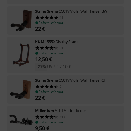
String Swing
CC01V Violin Wall Hanger BW
11
Sofort lieferbar
22
€
K&M
15550 Display Stand
91
Sofort lieferbar
12,50
€
-27%
UVP:
17,10
€
String Swing
CC01V Violin Wall Hanger CH
2
Sofort lieferbar
22
€
Millenium
VH-1 Violin Holder
113
Sofort lieferbar
9,50
€