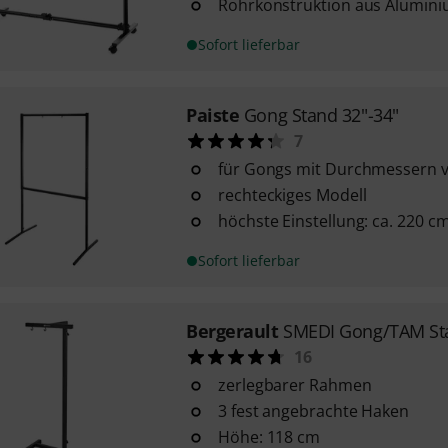
Rohrkonstruktion aus Alumin
Sofort lieferbar
Paiste
Gong Stand 32"-34"
7
für Gongs mit Durchmessern vo
rechteckiges Modell
höchste Einstellung: ca. 220 c
Sofort lieferbar
Bergerault
SMEDI Gong/TAM St
16
zerlegbarer Rahmen
3 fest angebrachte Haken
Höhe: 118 cm