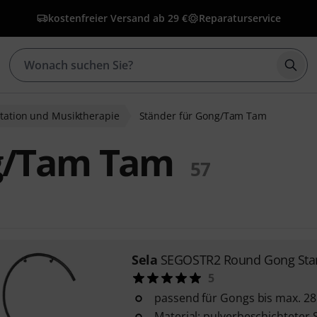
kostenfreier Versand ab 29 €
Reparaturservice
Such
tation und Musiktherapie
Ständer für Gong/Tam Tam
ng/Tam Tam
57
Sela
SEGOSTR2 Round Gong Sta
5
passend für Gongs bis max. 2
Material: pulverbeschichteter 