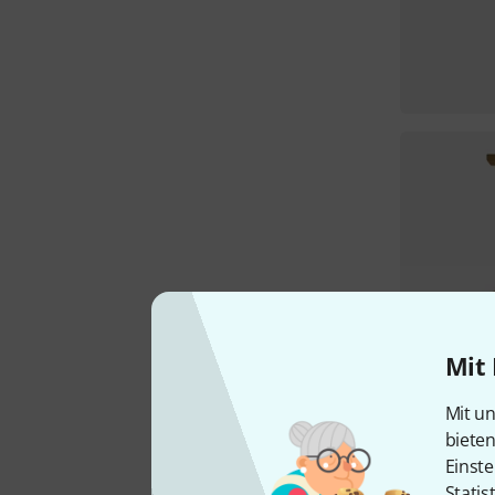
Mit 
Mit un
biete
Einste
Statis