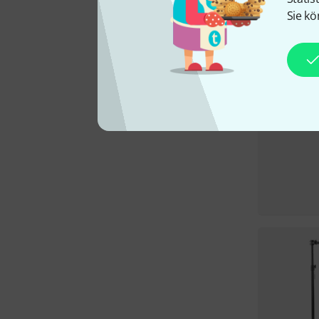
Sie kö