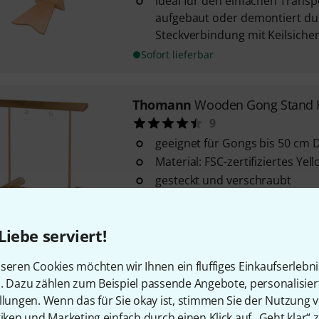
ideal für den einfachen Transpo
aufgebaut oder demontiert du
Steckverbindung mit Keilsiche
Sofort lieferbar
Thomann
Wooden Gong Stand 
9
geeignet für Gongs bis 50 cm
Material: FSC-zertifiziertes Yel
gesteckt und verschraubt
Sofort lieferbar
Liebe serviert!
Bergerault
SMGR Gong Stand
seren Cookies möchten wir Ihnen ein fluffiges Einkaufserlebn
6
n. Dazu zählen zum Beispiel passende Angebote, personalisie
Größe: 2 x 2 m
llungen. Wenn das für Sie okay ist, stimmen Sie der Nutzung 
robuste Konstruktion
tiken und Marketing einfach durch einen Klick auf „Geht klar“ z