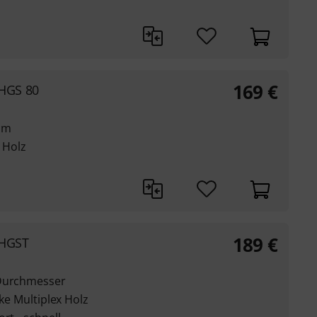
169
€
HGS 80
 cm
r Holz
189
€
 HGST
 Durchmesser
rke Multiplex Holz