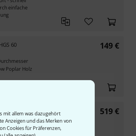
rt - schnell
rch einfache
rung
149
€
HGS 60
 Durchmesser
low Poplar Holz
519
€
is mit allem was dazugehört
rte Anzeigen und das Merken von
von Cookies für Präferenzen,
u (
alle anzeigen
).