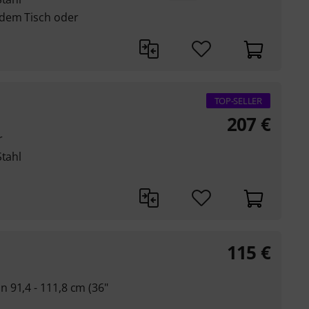
 dem Tisch oder
TOP-SELLER
207
€
r
Stahl
115
€
 91,4 - 111,8 cm (36"