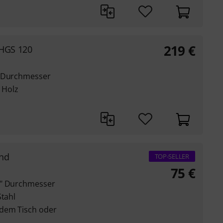
219
€
HGS 120
m Durchmesser
r Holz
nd
TOP-SELLER
75
€
4" Durchmesser
Stahl
 dem Tisch oder