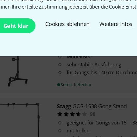
zerlegbar
nnen Ihre erteilte Zustimmung jederzeit über die Cookie-Einst
Sofort lieferbar
Cookies ablehnen
Weitere Infos
Geht klar
Adams
Gong Stand 600
4
Modell 600
sehr stabile Ausführung
für Gongs bis 140 cm Durchm
Sofort lieferbar
Stagg
GOS-1538 Gong Stand
98
geeignet für Gongs von 15" - 
mit Rollen