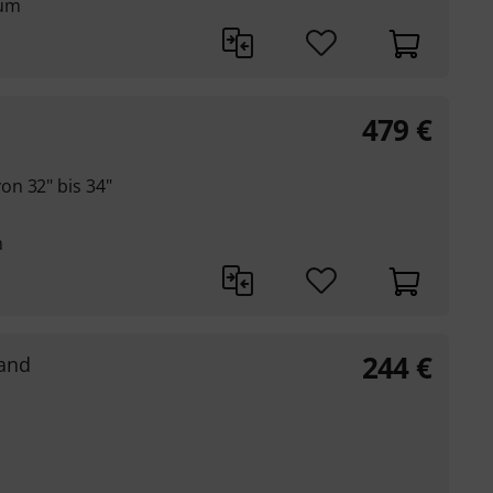
ium
479
€
n 32" bis 34"
m
244
€
and