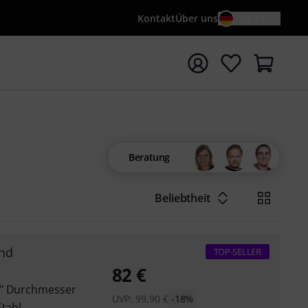
Kontakt
Über uns
DE / €
e mit Suchwort {searchTerm} starten
Beratung
Beliebtheit
nd
TOP-SELLER
82
€
8" Durchmesser
UVP:
99,90
€
-18%
Stahl