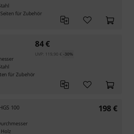
Stahl
 Seiten für Zubehör
84
€
UVP:
119,90
€
-30%
messer
Stahl
iten für Zubehör
198
€
HGS 100
 Durchmesser
r Holz