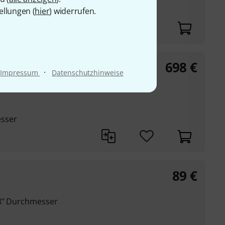
ellungen (
hier
) widerrufen.
698
€
·
Impressum
Datenschutzhinweise
esser
89
€
38" Durchmesser