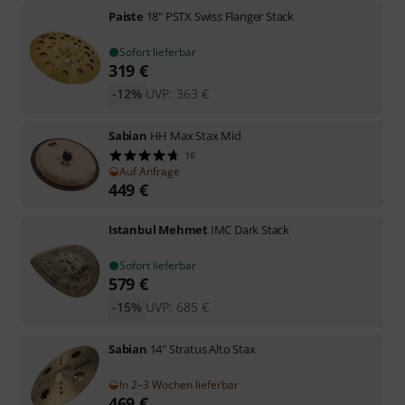
Paiste
18" PSTX Swiss Flanger Stack
Sofort lieferbar
319
€
-12%
UVP:
363
€
Sabian
HH Max Stax Mid
16
Auf Anfrage
449
€
Istanbul Mehmet
IMC Dark Stack
Sofort lieferbar
579
€
-15%
UVP:
685
€
Sabian
14" Stratus Alto Stax
In 2–3 Wochen lieferbar
469
€