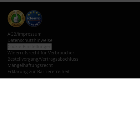
AGB
/
Impressum
Datenschutzhinweise
Cookie-Einstellungen
Widerrufsrecht für Verbraucher
Bestellvorgang/Vertragsabschluss
Mängelhaftungsrecht
Erklärung zur Barrierefreiheit
Vertrag widerrufen
Über uns
Jobs & Karriere
Blog
Kleinanzeigen