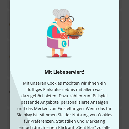
195
€
Meinl
Super Stack - Thomas Lang
5
In 4–5 Wochen lieferbar
379
€
Meinl
HCS Smack Stack 5 pcs.
1
Sofort lieferbar
235
€
-9%
30-Tage-Bestpreis
:
259
€
Mit Liebe serviert!
Mit unseren Cookies möchten wir Ihnen ein
Meinl
Byzance V. Smack Stack Add On
fluffiges Einkaufserlebnis mit allem was
2
Sofort lieferbar
dazugehört bieten. Dazu zählen zum Beispiel
229
€
passende Angebote, personalisierte Anzeigen
und das Merken von Einstellungen. Wenn das für
Sabian
XSR Fast Stax
Sie okay ist, stimmen Sie der Nutzung von Cookies
4
für Präferenzen, Statistiken und Marketing
Auf Anfrage
einfach durch einen Klick auf „Geht klar“ zu (
alle