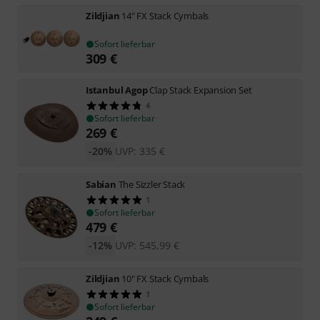
Zildjian
14" FX Stack Cymbals
Sofort lieferbar
309
€
Istanbul Agop
Clap Stack Expansion Set
4
Sofort lieferbar
269
€
-20%
UVP:
335
€
Sabian
The Sizzler Stack
1
Sofort lieferbar
479
€
-12%
UVP:
545,99
€
Zildjian
10" FX Stack Cymbals
1
Sofort lieferbar