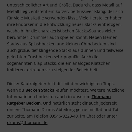
unterschiedlicher Art und Größe. Dadurch, dass Metall auf
Metall liegt, entsteht ein kurzer, perkussiver Klang, der sich
für viele Musikstile verwenden lässt. Viele Hersteller haben
ihre Endorser in die Entwicklung neuer Stacks einbezogen,
weshalb ihr die charakteristischen Stacks-Sounds vieler
berühmter Drummer auch spielen könnt. Neben kleinen
Stacks aus Splashbecken und kleinen Chinabecken sind
auch große, tief klingende Stacks aus dünnen und teilweise
gelochten Crashbecken sehr populär. Auch die
sogenannten Clap Stacks, die ein analoges Klatschen
imitieren, erfreuen sich steigender Beliebtheit.
Dieser Kaufratgeber hilft dir mit den wichtigsten Tipps,
wenn du
Becken Stacks
kaufen möchtest. Weitere nützliche
Informationen findest du auch in unserem
Thomann
Ratgeber Becken
. Und natürlich steht dir auch jederzeit
unsere Thomann Drums Abteilung gerne mit Rat und Tat
zur Seite, am Telefon 09546-9223-40, im Chat oder unter
drums@thomann.de