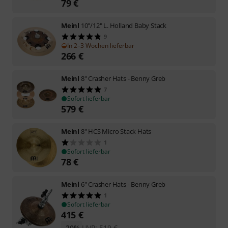
79
€
Meinl
10"/12" L. Holland Baby Stack
9
In 2–3 Wochen lieferbar
266
€
Meinl
8" Crasher Hats - Benny Greb
7
Sofort lieferbar
579
€
Meinl
8" HCS Micro Stack Hats
1
Sofort lieferbar
78
€
Meinl
6" Crasher Hats - Benny Greb
1
Sofort lieferbar
415
€
-20%
UVP:
519
€