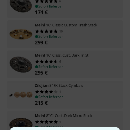
6
Sofort lieferbar
174
€
Meinl
16" Classic Custom Trash Stack
10
Sofort lieferbar
299
€
Meinl
16" Class. Cust. Dark Tr. St.
6
Sofort lieferbar
295
€
Zildjian
8" FX Stack Cymbals
1
Sofort lieferbar
215
€
Meinl
8" Cl. Cust. Dark Micro Stack
1
Sofort lieferbar