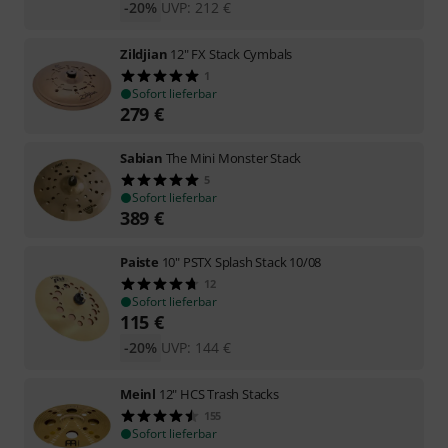
-20%
UVP:
212
€
Zildjian
12" FX Stack Cymbals
1
Sofort lieferbar
279
€
Sabian
The Mini Monster Stack
5
Sofort lieferbar
389
€
Paiste
10" PSTX Splash Stack 10/08
12
Sofort lieferbar
115
€
-20%
UVP:
144
€
Meinl
12" HCS Trash Stacks
155
Sofort lieferbar