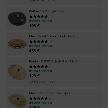
Zultan
10/8" Jungle Staxx
1
Sofort lieferbar
195
€
Meinl
Bullet Stack - Luke Holland
19
Sofort lieferbar
435
€
Paiste
12" PSTX Splash Stack 12/10
3
Sofort lieferbar
129
€
-23%
UVP:
168
€
Meinl
HCS Smack Stack 3 pcs
4
Sofort lieferbar
149
€