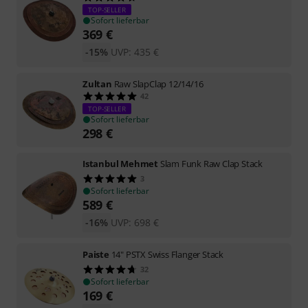
TOP-SELLER
Sofort lieferbar
369
€
-15%
UVP:
435
€
Zultan
Raw SlapClap 12/14/16
42
TOP-SELLER
Sofort lieferbar
298
€
Istanbul Mehmet
Slam Funk Raw Clap Stack
3
Sofort lieferbar
589
€
-16%
UVP:
698
€
Paiste
14" PSTX Swiss Flanger Stack
32
Sofort lieferbar
169
€