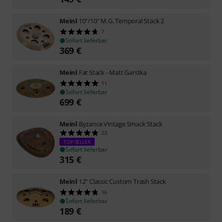
Meinl
10"/10" M.G. Temporal Stack 2
7
Sofort lieferbar
369
€
Meinl
Fat Stack - Matt Garstka
11
Sofort lieferbar
699
€
Meinl
Byzance Vintage Smack Stack
23
TOP-SELLER
Sofort lieferbar
315
€
Meinl
12" Classic Custom Trash Stack
16
Sofort lieferbar
189
€