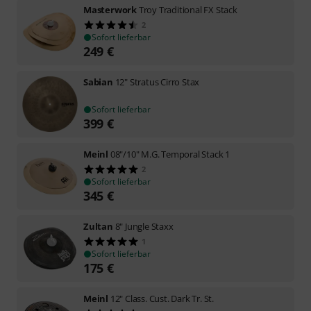
Masterwork
Troy Traditional FX Stack
2
Sofort lieferbar
249
€
Sabian
12" Stratus Cirro Stax
Sofort lieferbar
399
€
Meinl
08"/10" M.G. Temporal Stack 1
2
Sofort lieferbar
345
€
Zultan
8" Jungle Staxx
1
Sofort lieferbar
175
€
Meinl
12" Class. Cust. Dark Tr. St.