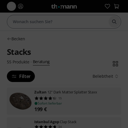
Suche 
Becken
Stacks
Beratung
55
Produkte
·
Filter
Beliebtheit
Zultan
12" Dark Matter Splatter Staxx
15
Sofort lieferbar
199
€
Istanbul Agop
Clap Stack
34