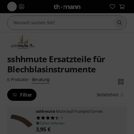
Suche 
sshhmute Ersatzteile für
Blechblasinstrumente
Beratung
6
Produkte
·
Filter
Beliebtheit
sshhmute
Mute Seal Trumpet/Cornet
5
Sofort lieferbar
3,95
€