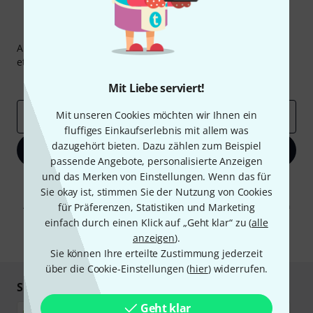
Thomann Newsletter
Abonniere den Thomann Newsletter und gewinne mit
etwas Glück einen von
50 Gutscheinen
über jeweils
50€
!
Inspirierende Beiträge
Deals
Thomann Insights
Mit Liebe serviert!
Mit unseren Cookies möchten wir Ihnen ein
E-Mail-Adresse
*
fluffiges Einkaufserlebnis mit allem was
dazugehört bieten. Dazu zählen zum Beispiel
Jetzt anmelden
passende Angebote, personalisierte Anzeigen
und das Merken von Einstellungen. Wenn das für
Mit Klick auf „Jetzt anmelden“ stimmen Sie dem Erhalt von E-Mail-
Sie okay ist, stimmen Sie der Nutzung von Cookies
Werbung und einer Messung des E-Mail-Nutzungsverhaltens zu. Die
Abmeldung ist jederzeit möglich. Weitere Informationen finden Sie in
für Präferenzen, Statistiken und Marketing
unseren
Datenschutzhinweisen
.
einfach durch einen Klick auf „Geht klar“ zu (
alle
anzeigen
).
* Pflichtfeld
Sie können Ihre erteilte Zustimmung jederzeit
über die Cookie-Einstellungen (
hier
) widerrufen.
Sicher einkaufen & bezahlen
Geht klar