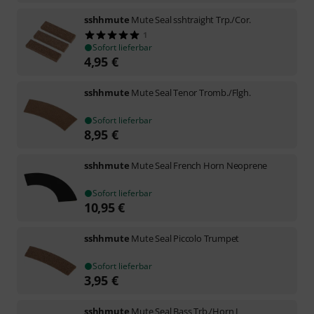
sshhmute
Mute Seal sshtraight Trp./Cor.
1
Sofort lieferbar
4,95
€
sshhmute
Mute Seal Tenor Tromb./Flgh.
Sofort lieferbar
8,95
€
sshhmute
Mute Seal French Horn Neoprene
Sofort lieferbar
10,95
€
sshhmute
Mute Seal Piccolo Trumpet
Sofort lieferbar
3,95
€
sshhmute
Mute Seal Bass Trb./Horn L