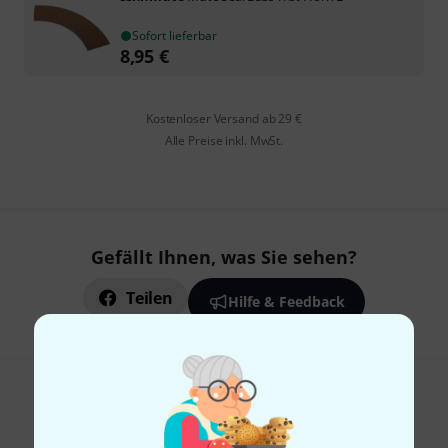
Sofort lieferbar
8,95
€
Kostenloser Versand ab 29 €
Alle Preise inkl. MwSt.
Gefällt Ihnen, was Sie sehen?
Teilen
Hilfe & Feedback