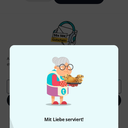
Thomann Newsletter
Abonniere den Thomann Newsletter und gewinne mit
etwas Glück einen von
50 Gutscheinen
über jeweils
50€
!
Inspirierende Beiträge
Deals
Thomann Insights
E-Mail-Adresse
*
Jetzt anmelden
Mit Klick auf „Jetzt anmelden“ stimmen Sie dem Erhalt von E-Mail-
Werbung und einer Messung des E-Mail-Nutzungsverhaltens zu. Die
Mit Liebe serviert!
Abmeldung ist jederzeit möglich. Weitere Informationen finden Sie in
unseren
Datenschutzhinweisen
.