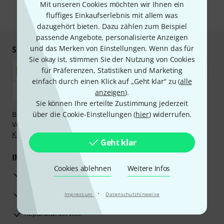
Mit unseren Cookies möchten wir Ihnen ein
fluffiges Einkaufserlebnis mit allem was
* Pflichtfeld
dazugehört bieten. Dazu zählen zum Beispiel
passende Angebote, personalisierte Anzeigen
und das Merken von Einstellungen. Wenn das für
Sicher einkaufen & bezahlen
Sie okay ist, stimmen Sie der Nutzung von Cookies
für Präferenzen, Statistiken und Marketing
einfach durch einen Klick auf „Geht klar“ zu (
alle
anzeigen
).
Sie können Ihre erteilte Zustimmung jederzeit
Bezahlen Sie vertraulich und sicher per Nachnahme,
über die Cookie-Einstellungen (
hier
) widerrufen.
Vorkasse, PayPal, Amazon Pay,
Klarna Sofort bezahlen
,
Klarna Ratenzahlung
oder Kreditkarte.
Geht klar
Ihre Vorteile
Cookies ablehnen
Weitere Infos
3 Jahre Thomann Garantie
30 Tage Money-Back-Garantie
·
Impressum
Datenschutzhinweise
Reparaturservice