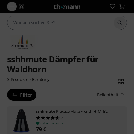
Suche 
sshhmute Dämpfer für
Waldhorn
Beratung
3
Produkte
·
Filter
Beliebtheit
sshhmute
Practice Mute French H. M. BL
7
Sofort lieferbar
79
€