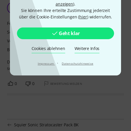
anzeigen
).
Box rauscht
C
Sie können Ihre erteilte Zustimmung jederzeit
C2M2 23.03.2026
über die Cookie-Einstellungen (
hier
) widerrufen.
Features
Sound
Geht klar
Verarbeitung
Cookies ablehnen
Weitere Infos
Bedienung
Die Box hat stark gerauscht und war mot Kopfhörern noch
·
Impressum
Datenschutzhinweise
schlimmer.
0
0
BEWERTUNG MELDEN
Squier Sonic Stratocaster Pack BK