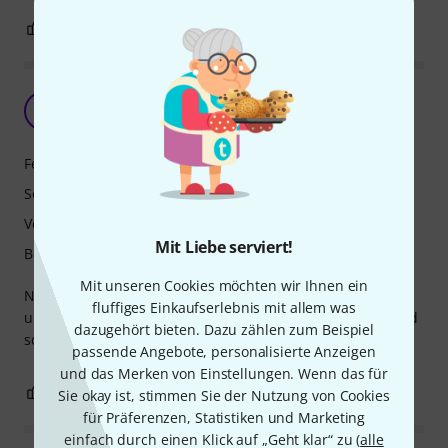
0
1
BEWERTUNG MELDEN
Guter Start
S
Schrrrsch 19.12.2025
Features
Sound
Verarbeitung
Mit Liebe serviert!
Bedienung
Mit unseren Cookies möchten wir Ihnen ein
Nach langer Zeit will ich mich wieder an die Gitarre wagen
fluffiges Einkaufserlebnis mit allem was
und da kam dieses Set wie gerufen. Alles qualitativ gut und
dazugehört bieten. Dazu zählen zum Beispiel
schöner Klang.
passende Angebote, personalisierte Anzeigen
und das Merken von Einstellungen. Wenn das für
0
0
BEWERTUNG MELDEN
Sie okay ist, stimmen Sie der Nutzung von Cookies
für Präferenzen, Statistiken und Marketing
einfach durch einen Klick auf „Geht klar“ zu (
alle