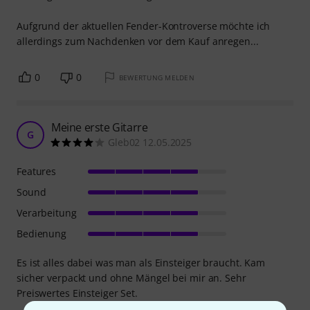
Aufgrund der aktuellen Fender-Kontroverse möchte ich
allerdings zum Nachdenken vor dem Kauf anregen...
0
0
BEWERTUNG MELDEN
Meine erste Gitarre
G
Gleb02 12.05.2025
Features
Sound
Verarbeitung
Bedienung
Es ist alles dabei was man als Einsteiger braucht. Kam
sicher verpackt und ohne Mängel bei mir an. Sehr
Preiswertes Einsteiger Set.