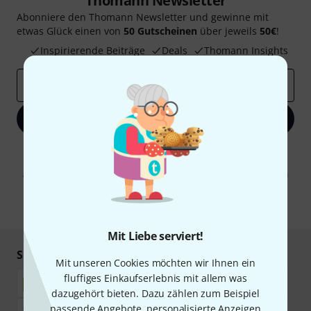
Thomann Newsletter
Abonniere den Thomann Newsletter und gewinne mit
etwas Glück einen von
50 Gutscheinen
über jeweils
50€
!
Inspirierende Beiträge
Deals
Thomann Insights
E-Mail-Adresse
*
Jetzt anmelden
Mit Klick auf „Jetzt anmelden“ stimmen Sie dem Erhalt von E-Mail-
Werbung und einer Messung des E-Mail-Nutzungsverhaltens zu. Die
Abmeldung ist jederzeit möglich. Weitere Informationen finden Sie in
unseren
Datenschutzhinweisen
.
* Pflichtfeld
Mit Liebe serviert!
Sicher einkaufen & bezahlen
Mit unseren Cookies möchten wir Ihnen ein
fluffiges Einkaufserlebnis mit allem was
dazugehört bieten. Dazu zählen zum Beispiel
passende Angebote, personalisierte Anzeigen