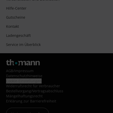
Hilfe-Center
Gutscheine
Kontakt
Ladengeschäft
Service im Überblick
AGB
/
Impressum
Datenschutzhinweise
Cookie-Einstellungen
Widerrufsrecht für Verbraucher
Bestellvorgang/Vertragsabschluss
Mängelhaftungsrecht
Erklärung zur Barrierefreiheit