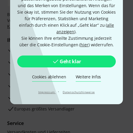
und das Merken von Einstellungen. Wenn das für
Sie okay ist, stimmen Sie der Nutzung von Cookies
Bezahlen Sie vertraulich und sicher per Nachnahme,
für Präferenzen, Statistiken und Marketing
Vorkasse, PayPal, Amazon Pay,
Klarna Sofort bezahlen
,
einfach durch einen Klick auf „Geht klar“ zu (
alle
Klarna Ratenzahlung
oder Kreditkarte.
anzeigen
).
Sie können Ihre erteilte Zustimmung jederzeit
Ihre Vorteile
über die Cookie-Einstellungen (
hier
) widerrufen.
3 Jahre Thomann Garantie
Geht klar
30 Tage Money-Back-Garantie
Reparaturservice
Cookies ablehnen
Weitere Infos
Beratung durch Fachexperten
·
Impressum
Datenschutzhinweise
Zufriedenheitsgarantie
Europas größtes Versandlager
Service
Versandkosten und Lieferzeiten