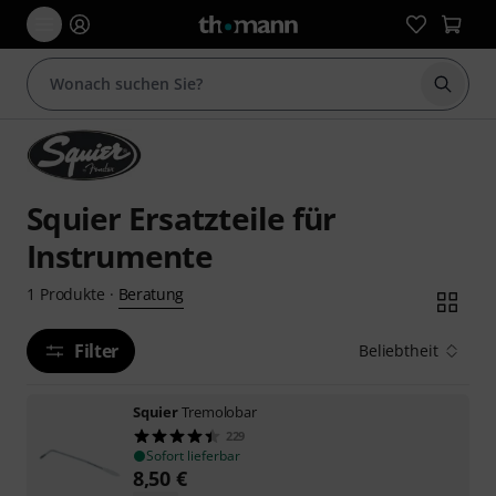
Suche 
Squier Ersatzteile für
Instrumente
Beratung
1
Produkte
·
Filter
Beliebtheit
Squier
Tremolobar
229
Sofort lieferbar
8,50
€