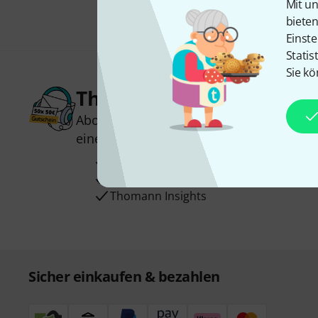
Mit un
biete
Einste
Statis
Sie kö
Thomann Newsletter
Abonniere den Thomann Newsletter und
einen von
50 Gutscheinen
über jeweils
Inspirierende Beiträge
Deals
Thomann Insights
Sicher einkaufen & bezahlen