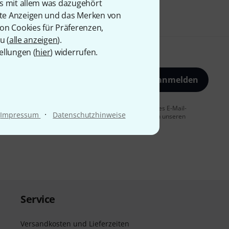
is mit allem was dazugehört
rte Anzeigen und das Merken von
von Cookies für Präferenzen,
u (
alle anzeigen
).
ellungen (
hier
) widerrufen.
Jetzt anmelden
 Sie dem Erhalt von E-Mail-Werbung und einer Messung des E-Mail-
·
Impressum
Datenschutzhinweise
t jederzeit möglich. Weitere Informationen finden Sie in unseren
Service
Versandkosten und Lieferzeiten