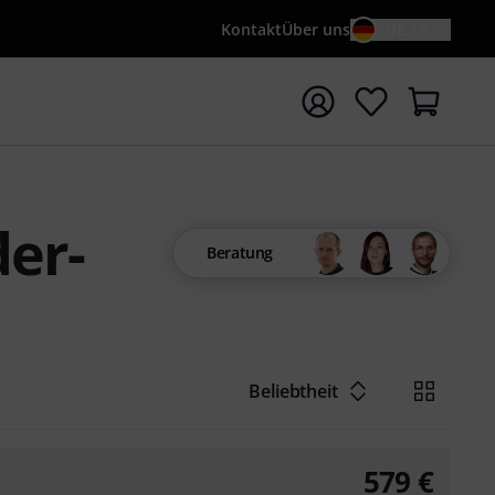
Kontakt
Über uns
DE / €
e mit Suchwort {searchTerm} starten
er-
Beratung
Beliebtheit
579
€