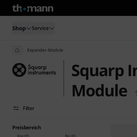
Shop
Service
Expander-Module
Squarp I
Module
Filter
Preisbereich
Von (€)
Bis (€)