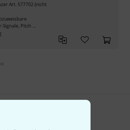
er Art. 577702 (nicht
 pzuweisbare
Signale, Pitch ...
g
9 €