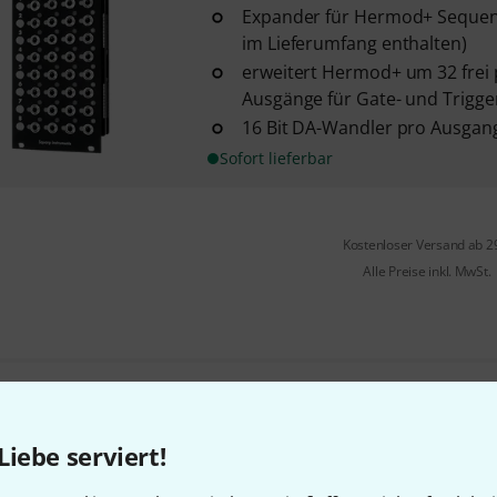
Expander für Hermod+ Sequenz
im Lieferumfang enthalten)
erweitert Hermod+ um 32 frei
Ausgänge für Gate- und Trigger-
16 Bit DA-Wandler pro Ausgan
Sofort lieferbar
Kostenloser Versand ab 2
Alle Preise inkl. MwSt.
Gefällt Ihnen, was Sie sehen?
Liebe serviert!
Teilen
Hilfe & Feedback