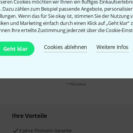
seren Cookies möchten wir Ihnen ein fluffiges Einkaufserlebn
n. Dazu zählen zum Beispiel passende Angebote, personalisie
llungen. Wenn das für Sie okay ist, stimmen Sie der Nutzung 
tiken und Marketing einfach durch einen Klick auf „Geht klar“ z
nnen Ihre erteilte Zustimmung jederzeit über die Cookie-Einst
E-Mail-Adresse
*
Cookies ablehnen
Weitere Infos
Geht klar
 gewinne mit etwas Glück
50€
!
Mit Klick auf „Jetzt anmelden“ stimmen
Nutzungsverhaltens zu. Die Abmeldung is
Datenschutzhinweisen
.
* Pflichtfeld
Ihre Vorteile
3 Jahre Thomann Garantie