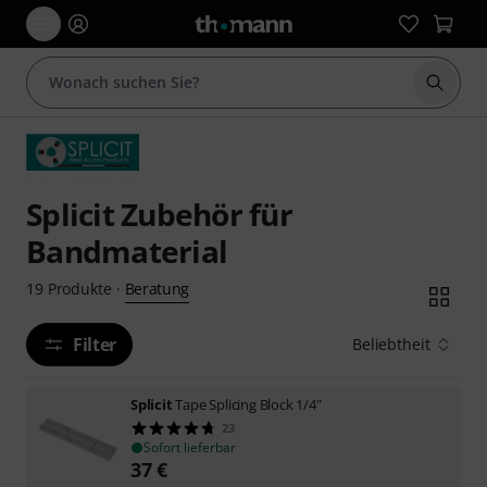
Suche 
Splicit Zubehör für
Bandmaterial
Beratung
19
Produkte
·
Filter
Beliebtheit
Splicit
Tape Splicing Block 1/4"
23
Sofort lieferbar
37
€