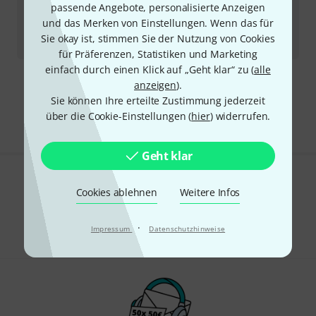
Splicit
Leader Tape Red 1/2"
passende Angebote, personalisierte Anzeigen
und das Merken von Einstellungen. Wenn das für
Sofort lieferbar
Sie okay ist, stimmen Sie der Nutzung von Cookies
37
€
für Präferenzen, Statistiken und Marketing
einfach durch einen Klick auf „Geht klar“ zu (
alle
anzeigen
).
Kostenloser Versand ab 29 €
Sie können Ihre erteilte Zustimmung jederzeit
Alle Preise inkl. MwSt.
über die Cookie-Einstellungen (
hier
) widerrufen.
Geht klar
Gefällt Ihnen, was Sie sehen?
Cookies ablehnen
Weitere Infos
Teilen
Hilfe & Feedback
·
Impressum
Datenschutzhinweise