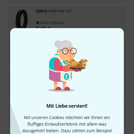
Splicit
NAB Hub 1/2"
Sofort lieferbar
7,40
€
Splicit
Leader Tape Red 1/4"
3
Sofort lieferbar
29
€
Splicit
NAB Hub 1/4"
3
Sofort lieferbar
11
€
Splicit
Hold Down Tape 1/2"
Mit Liebe serviert!
Sofort lieferbar
Mit unseren Cookies möchten wir Ihnen ein
19
€
fluffiges Einkaufserlebnis mit allem was
dazugehört bieten. Dazu zählen zum Beispiel