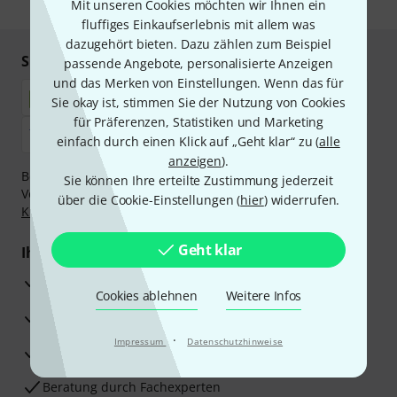
* Pflichtfeld
Mit unseren Cookies möchten wir Ihnen ein
fluffiges Einkaufserlebnis mit allem was
dazugehört bieten. Dazu zählen zum Beispiel
Sicher einkaufen & bezahlen
passende Angebote, personalisierte Anzeigen
und das Merken von Einstellungen. Wenn das für
Sie okay ist, stimmen Sie der Nutzung von Cookies
für Präferenzen, Statistiken und Marketing
einfach durch einen Klick auf „Geht klar“ zu (
alle
anzeigen
).
Bezahlen Sie vertraulich und sicher per Nachnahme,
Sie können Ihre erteilte Zustimmung jederzeit
Vorkasse, PayPal, Amazon Pay,
Klarna Sofort bezahlen
,
über die Cookie-Einstellungen (
hier
) widerrufen.
Klarna Ratenzahlung
oder Kreditkarte.
Geht klar
Ihre Vorteile
3 Jahre Thomann Garantie
Cookies ablehnen
Weitere Infos
30 Tage Money-Back-Garantie
·
Impressum
Datenschutzhinweise
Reparaturservice
Beratung durch Fachexperten