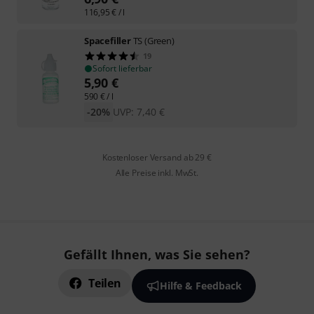
116,95
€
/ l
Spacefiller
TS (Green)
19
Sofort lieferbar
5,90
€
590
€
/ l
-20%
UVP:
7,40
€
Kostenloser Versand ab 29 €
Alle Preise inkl. MwSt.
Gefällt Ihnen, was Sie sehen?
Teilen
Hilfe & Feedback