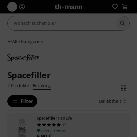
Suche 
Alle Kategorien
Spacefiller
Beratung
2
Produkte
·
Filter
Beliebtheit
Spacefiller
Pad Life
17
Sofort lieferbar
6,90
€