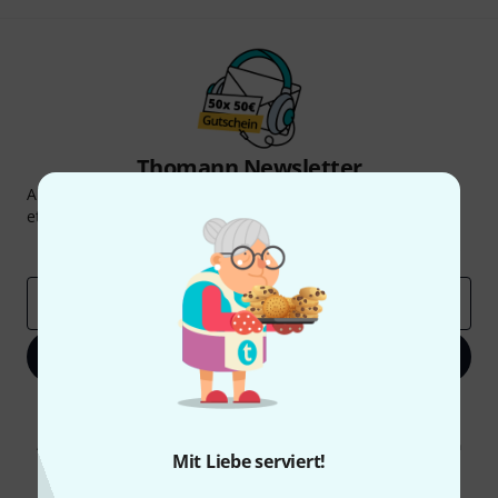
Thomann Newsletter
Abonniere den Thomann Newsletter und gewinne mit
etwas Glück einen von
50 Gutscheinen
über jeweils
50€
!
Inspirierende Beiträge
Deals
Thomann Insights
E-Mail-Adresse
*
Jetzt anmelden
Mit Klick auf „Jetzt anmelden“ stimmen Sie dem Erhalt von E-Mail-
Werbung und einer Messung des E-Mail-Nutzungsverhaltens zu. Die
Abmeldung ist jederzeit möglich. Weitere Informationen finden Sie in
Mit Liebe serviert!
unseren
Datenschutzhinweisen
.