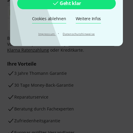
Geht klar
Cookies ablehnen
Weitere Infos
·
Impressum
Datenschutzhinweise
Bezahlen Sie vertraulich und sicher per Nachnahme,
Vorkasse, PayPal, Amazon Pay,
Klarna Sofort bezahlen
,
Klarna Ratenzahlung
oder Kreditkarte.
Ihre Vorteile
3 Jahre Thomann Garantie
30 Tage Money-Back-Garantie
Reparaturservice
Beratung durch Fachexperten
Zufriedenheitsgarantie
Europas größtes Versandlager