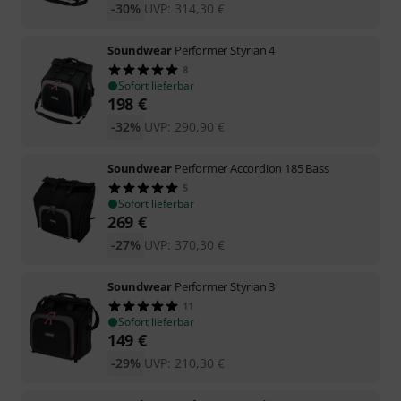
-30%
UVP:
314,30
€
Soundwear
Performer Styrian 4
8
Sofort lieferbar
198
€
-32%
UVP:
290,90
€
Soundwear
Performer Accordion 185 Bass
5
Sofort lieferbar
269
€
-27%
UVP:
370,30
€
Soundwear
Performer Styrian 3
11
Sofort lieferbar
149
€
-29%
UVP:
210,30
€