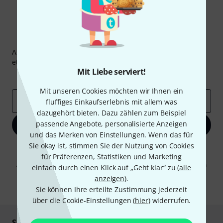
Thomann Newsletter
Abonniere den Thomann Newsletter und gewinne mit
etwas Glück einen von
50 Gutscheinen
über jeweils
50€
!
Mit Liebe serviert!
Inspirierende Beiträge
Deals
Thomann Insights
Mit unseren Cookies möchten wir Ihnen ein
E-Mail-Adresse
*
fluffiges Einkaufserlebnis mit allem was
dazugehört bieten. Dazu zählen zum Beispiel
passende Angebote, personalisierte Anzeigen
Jetzt anmelden
und das Merken von Einstellungen. Wenn das für
Sie okay ist, stimmen Sie der Nutzung von Cookies
Mit Klick auf „Jetzt anmelden“ stimmen Sie dem Erhalt von E-Mail-
für Präferenzen, Statistiken und Marketing
Werbung und einer Messung des E-Mail-Nutzungsverhaltens zu. Die
Abmeldung ist jederzeit möglich. Weitere Informationen finden Sie in
einfach durch einen Klick auf „Geht klar“ zu (
alle
unseren
Datenschutzhinweisen
.
anzeigen
).
* Pflichtfeld
Sie können Ihre erteilte Zustimmung jederzeit
über die Cookie-Einstellungen (
hier
) widerrufen.
Sicher einkaufen & bezahlen