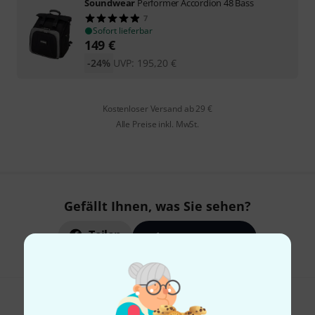
Soundwear
Performer Accordion 48 Bass
7
Sofort lieferbar
149
€
-24%
UVP:
195,20
€
Kostenloser Versand ab 29 €
Alle Preise inkl. MwSt.
Gefällt Ihnen, was Sie sehen?
Teilen
Hilfe & Feedback