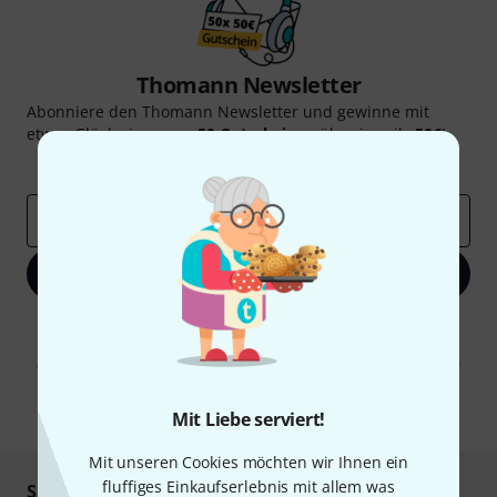
Thomann Newsletter
Abonniere den Thomann Newsletter und gewinne mit
etwas Glück einen von
50 Gutscheinen
über jeweils
50€
!
Inspirierende Beiträge
Deals
Thomann Insights
E-Mail-Adresse
*
Jetzt anmelden
Mit Klick auf „Jetzt anmelden“ stimmen Sie dem Erhalt von E-Mail-
Werbung und einer Messung des E-Mail-Nutzungsverhaltens zu. Die
Abmeldung ist jederzeit möglich. Weitere Informationen finden Sie in
unseren
Datenschutzhinweisen
.
* Pflichtfeld
Mit Liebe serviert!
Mit unseren Cookies möchten wir Ihnen ein
fluffiges Einkaufserlebnis mit allem was
Sicher einkaufen & bezahlen