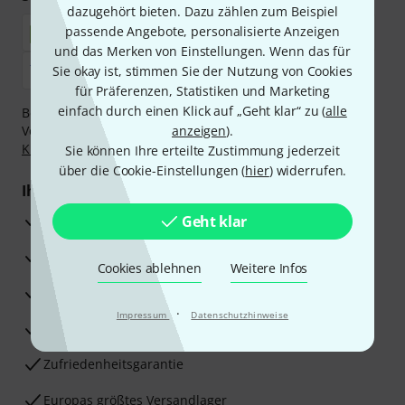
dazugehört bieten. Dazu zählen zum Beispiel
passende Angebote, personalisierte Anzeigen
und das Merken von Einstellungen. Wenn das für
Sie okay ist, stimmen Sie der Nutzung von Cookies
für Präferenzen, Statistiken und Marketing
einfach durch einen Klick auf „Geht klar“ zu (
alle
Bezahlen Sie vertraulich und sicher per Nachnahme,
Vorkasse, PayPal, Amazon Pay,
anzeigen
Klarna Sofort bezahlen
).
,
Klarna Ratenzahlung
oder Kreditkarte.
Sie können Ihre erteilte Zustimmung jederzeit
über die Cookie-Einstellungen (
hier
) widerrufen.
Ihre Vorteile
3 Jahre Thomann Garantie
Geht klar
30 Tage Money-Back-Garantie
Cookies ablehnen
Weitere Infos
Reparaturservice
·
Impressum
Datenschutzhinweise
Beratung durch Fachexperten
Zufriedenheitsgarantie
Europas größtes Versandlager