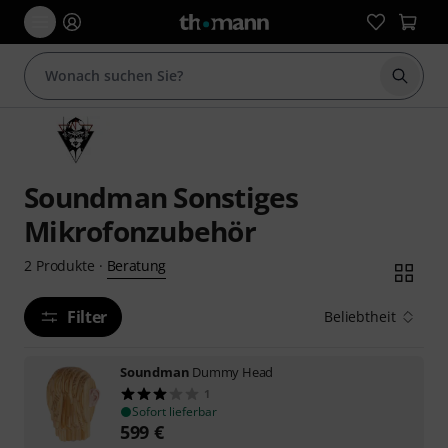
Suche 
Soundman Sonstiges
Mikrofonzubehör
Beratung
2
Produkte
·
Filter
Beliebtheit
Soundman
Dummy Head
1
Sofort lieferbar
599
€