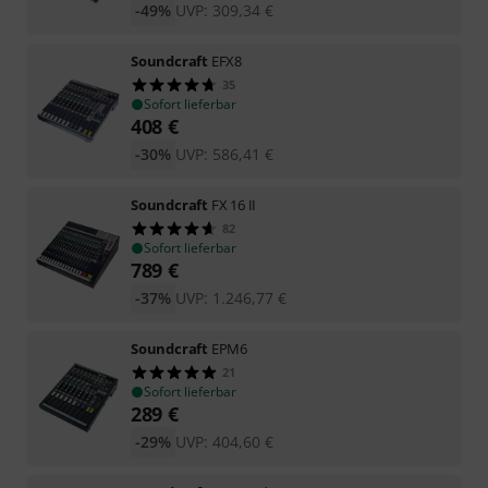
-49%
UVP:
309,34
€
Soundcraft
EFX8
35
Sofort lieferbar
408
€
-30%
UVP:
586,41
€
Soundcraft
FX 16 II
82
Sofort lieferbar
789
€
-37%
UVP:
1.246,77
€
Soundcraft
EPM6
21
Sofort lieferbar
289
€
-29%
UVP:
404,60
€