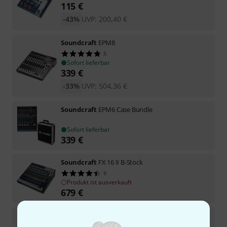
115
€
-43%
UVP:
200,40
€
Soundcraft
EPM8
5
Sofort lieferbar
339
€
-33%
UVP:
504,36
€
Soundcraft
EPM6 Case Bundle
Sofort lieferbar
339
€
Soundcraft
FX 16 II B-Stock
9
Produkt ist ausverkauft
679
€
Soundcraft
EFX12 B-Stock