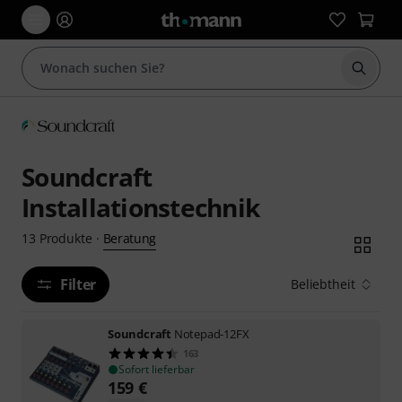
Suche 
Soundcraft
Installationstechnik
Beratung
13
Produkte
·
Filter
Beliebtheit
Soundcraft
Notepad-12FX
163
Sofort lieferbar
159
€