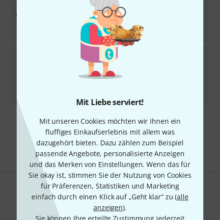
Sofort lieferbar
429
€
-7%
30-Tage-Bestpreis
:
459
€
Soundcraft
EPM6 B-Stock
Sofort lieferbar
249
€
-6%
30-Tage-Bestpreis
:
265
€
Mit Liebe serviert!
Mit unseren Cookies möchten wir Ihnen ein
Kostenloser Versand ab 29 €
fluffiges Einkaufserlebnis mit allem was
Alle Preise inkl. MwSt.
dazugehört bieten. Dazu zählen zum Beispiel
passende Angebote, personalisierte Anzeigen
und das Merken von Einstellungen. Wenn das für
Sie okay ist, stimmen Sie der Nutzung von Cookies
für Präferenzen, Statistiken und Marketing
Gefällt Ihnen, was Sie sehen?
einfach durch einen Klick auf „Geht klar“ zu (
alle
anzeigen
).
Teilen
Hilfe & Feedback
Sie können Ihre erteilte Zustimmung jederzeit