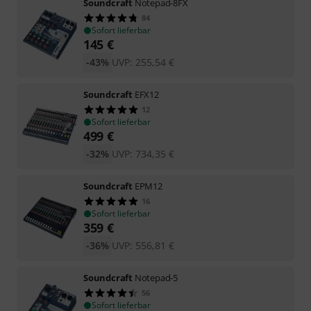
Soundcraft
Notepad-8FX
84
Sofort lieferbar
145
€
-43%
UVP:
255,54
€
Soundcraft
EFX12
12
Sofort lieferbar
499
€
-32%
UVP:
734,35
€
Soundcraft
EPM12
16
Sofort lieferbar
359
€
-36%
UVP:
556,81
€
Soundcraft
Notepad-5
56
Sofort lieferbar