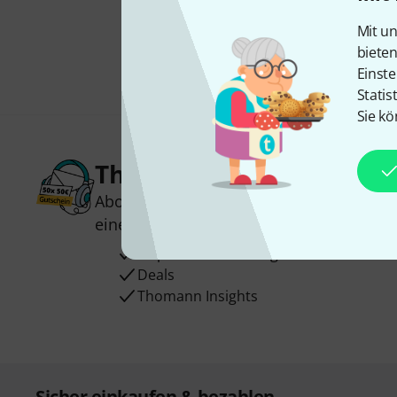
Mit un
biete
Einste
Statis
Sie kö
Thomann Newsletter
Abonniere den Thomann Newsletter und
einen von
50 Gutscheinen
über jeweils
Inspirierende Beiträge
Deals
Thomann Insights
Sicher einkaufen & bezahlen