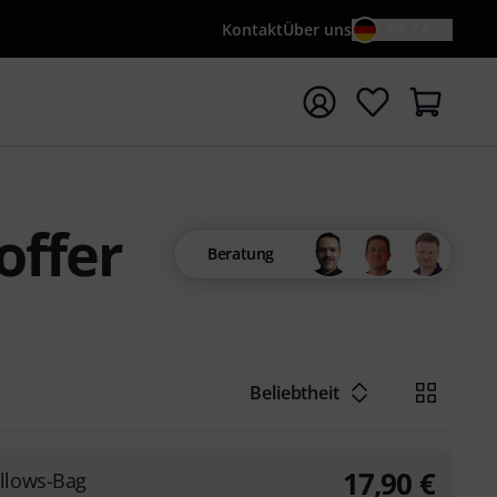
Kontakt
Über uns
DE / €
e mit Suchwort {searchTerm} starten
offer
Beratung
Beliebtheit
17,90
€
llows-Bag