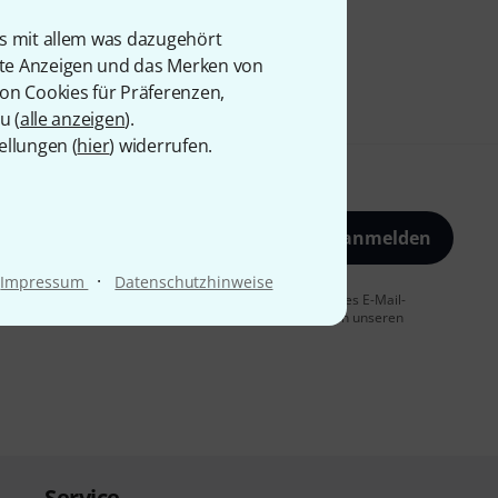
is mit allem was dazugehört
rte Anzeigen und das Merken von
von Cookies für Präferenzen,
u (
alle anzeigen
).
ellungen (
hier
) widerrufen.
Jetzt anmelden
·
Impressum
Datenschutzhinweise
 Sie dem Erhalt von E-Mail-Werbung und einer Messung des E-Mail-
t jederzeit möglich. Weitere Informationen finden Sie in unseren
Service