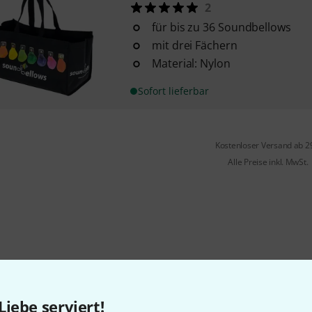
2
für bis zu 36 Soundbellows
mit drei Fächern
Material: Nylon
Sofort lieferbar
Kostenloser Versand ab 2
Alle Preise inkl. MwSt.
Gefällt Ihnen, was Sie sehen?
Liebe serviert!