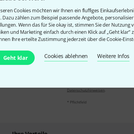
seren Cookies möchten wir Ihnen ein fluffiges Einkaufserlebn
Teilen
Hilfe & Feedback
n. Dazu zählen zum Beispiel passende Angebote, personalisie
llungen. Wenn das für Sie okay ist, stimmen Sie der Nutzung 
tiken und Marketing einfach durch einen Klick auf „Geht klar“ z
nnen Ihre erteilte Zustimmung jederzeit über die Cookie-Einst
Cookies ablehnen
Weitere Infos
Geht klar
E-Mail-Adresse
*
 gewinne mit etwas Glück
50€
!
Mit Klick auf „Jetzt anmelden“ stimmen
Nutzungsverhaltens zu. Die Abmeldung is
Datenschutzhinweisen
.
* Pflichtfeld
Ihre Vorteile