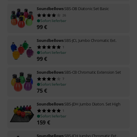
Soundbellows
SBS-DB Diatonic Set Basic
26
Sofort lieferbar
99
€
Soundbellows
SBS-JCL Jumbo Chromatic Ext.
1
Sofort lieferbar
99
€
Soundbellows
SBS-CB Chromatic Extension Set
7
Sofort lieferbar
75
€
Soundbellows
SBS-JDH Jumbo Diaton. Set High
1
Sofort lieferbar
159
€
Soundbellows
SBS-JCH Jumbo Chromatic Ext.