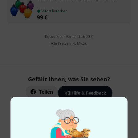
Sofort lieferbar
99
€
Kostenloser Versand ab 29 €
Alle Preise inkl. MwSt.
Gefällt Ihnen, was Sie sehen?
Teilen
Hilfe & Feedback