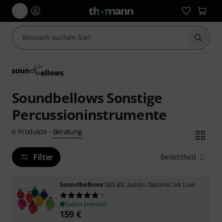
Suche 
Soundbellows Sonstige
Percussioninstrumente
Beratung
6
Produkte
·
Filter
Beliebtheit
Soundbellows
SBS-JDL Jumbo Diatonic Set Low
1
Sofort lieferbar
159
€