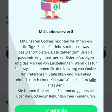
Thomann Newsletter
Abonniere den Thomann Newsletter und gewinne mit
etwas Glück einen von
50 Gutscheinen
über jeweils
50€
!
Inspirierende Beiträge
Deals
Thomann Insights
Mit Liebe serviert!
Mit unseren Cookies möchten wir Ihnen ein
E-Mail-Adresse
*
fluffiges Einkaufserlebnis mit allem was
dazugehört bieten. Dazu zählen zum Beispiel
Jetzt anmelden
passende Angebote, personalisierte Anzeigen
und das Merken von Einstellungen. Wenn das für
Mit Klick auf „Jetzt anmelden“ stimmen Sie dem Erhalt von E-Mail-
Sie okay ist, stimmen Sie der Nutzung von Cookies
Werbung und einer Messung des E-Mail-Nutzungsverhaltens zu. Die
Abmeldung ist jederzeit möglich. Weitere Informationen finden Sie in
für Präferenzen, Statistiken und Marketing
unseren
Datenschutzhinweisen
.
einfach durch einen Klick auf „Geht klar“ zu (
alle
anzeigen
).
* Pflichtfeld
Sie können Ihre erteilte Zustimmung jederzeit
über die Cookie-Einstellungen (
hier
) widerrufen.
Sicher einkaufen & bezahlen
Geht klar