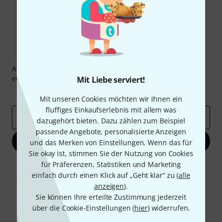
Thomann Newsletter
Abonniere den Thomann Newsletter und gewinne mit
etwas Glück einen von
50 Gutscheinen
über jeweils
50€
!
Mit Liebe serviert!
Inspirierende Beiträge
Deals
Thomann Insights
Mit unseren Cookies möchten wir Ihnen ein
fluffiges Einkaufserlebnis mit allem was
E-Mail-Adresse
*
dazugehört bieten. Dazu zählen zum Beispiel
passende Angebote, personalisierte Anzeigen
Jetzt anmelden
und das Merken von Einstellungen. Wenn das für
Sie okay ist, stimmen Sie der Nutzung von Cookies
für Präferenzen, Statistiken und Marketing
Mit Klick auf „Jetzt anmelden“ stimmen Sie dem Erhalt von E-Mail-
Werbung und einer Messung des E-Mail-Nutzungsverhaltens zu. Die
einfach durch einen Klick auf „Geht klar“ zu (
alle
Abmeldung ist jederzeit möglich. Weitere Informationen finden Sie in
anzeigen
).
unseren
Datenschutzhinweisen
.
Sie können Ihre erteilte Zustimmung jederzeit
* Pflichtfeld
über die Cookie-Einstellungen (
hier
) widerrufen.