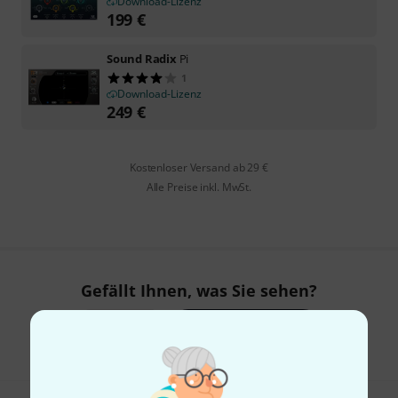
Download-Lizenz
199
€
Sound Radix
Pi
1
Download-Lizenz
249
€
Kostenloser Versand ab 29 €
Alle Preise inkl. MwSt.
Gefällt Ihnen, was Sie sehen?
Teilen
Hilfe & Feedback