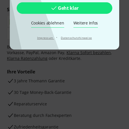
Geht klar
Sicher einkaufen & bezahlen
Cookies ablehnen
Weitere Infos
·
Impressum
Datenschutzhinweise
Bezahlen Sie vertraulich und sicher per Nachnahme,
Vorkasse, PayPal, Amazon Pay,
Klarna Sofort bezahlen
,
Klarna Ratenzahlung
oder Kreditkarte.
Ihre Vorteile
3 Jahre Thomann Garantie
30 Tage Money-Back-Garantie
Reparaturservice
Beratung durch Fachexperten
Zufriedenheitsgarantie