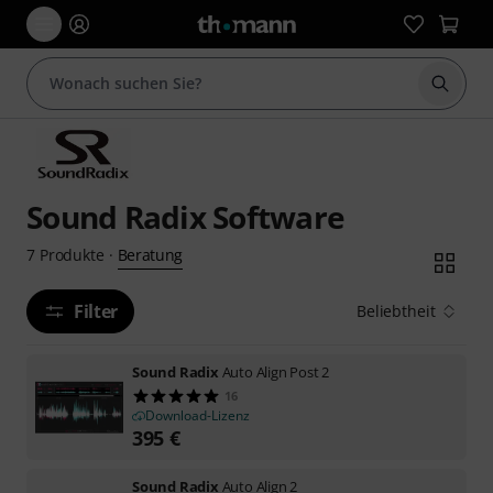
Suche 
Sound Radix Software
Beratung
7
Produkte
·
Filter
Beliebtheit
Sound Radix
Auto Align Post 2
16
Download-Lizenz
395
€
Sound Radix
Auto Align 2