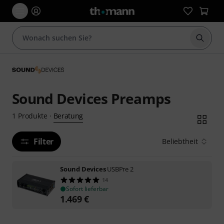
Suche 
Sound Devices Preamps
Beratung
1
Produkte
·
Filter
Beliebtheit
Sound Devices
USBPre 2
14
Sofort lieferbar
1.469
€