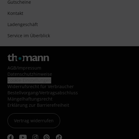
Gutscheine
Kontakt
Ladengeschäft
Service im Überblick
AGB
/
Impressum
Datenschutzhinweise
Cookie-Einstellungen
Widerrufsrecht für Verbraucher
Bestellvorgang/Vertragsabschluss
Mängelhaftungsrecht
Erklärung zur Barrierefreiheit
Vertrag widerrufen