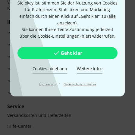
Vorkasse, PayPal, Amazon Pay,
Klarna Sofort bezahlen
,
Sie okay ist, stimmen Sie der Nutzung von Cookies
Klarna Ratenzahlung
oder Kreditkarte.
für Präferenzen, Statistiken und Marketing
einfach durch einen Klick auf „Geht klar“ zu (
alle
Ihre Vorteile
anzeigen
).
Sie können Ihre erteilte Zustimmung jederzeit
3 Jahre Thomann Garantie
über die Cookie-Einstellungen (
hier
) widerrufen.
30 Tage Money-Back-Garantie
Geht klar
Reparaturservice
Beratung durch Fachexperten
Cookies ablehnen
Weitere Infos
Zufriedenheitsgarantie
·
Impressum
Datenschutzhinweise
Europas größtes Versandlager
Service
Versandkosten und Lieferzeiten
Hilfe-Center