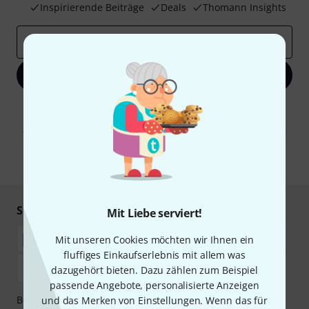
Inspirierende Beiträge
Deals
Thomann Insights
E-Mail-Adresse
*
Jetzt anmelden
Mit Klick auf „Jetzt anmelden“ stimmen Sie dem Erhalt von E-Mail-
Werbung und einer Messung des E-Mail-Nutzungsverhaltens zu. Die
Abmeldung ist jederzeit möglich. Weitere Informationen finden Sie in
unseren
Datenschutzhinweisen
.
* Pflichtfeld
Sicher einkaufen & bezahlen
Mit Liebe serviert!
Mit unseren Cookies möchten wir Ihnen ein
fluffiges Einkaufserlebnis mit allem was
dazugehört bieten. Dazu zählen zum Beispiel
passende Angebote, personalisierte Anzeigen
Bezahlen Sie vertraulich und sicher per Nachnahme,
und das Merken von Einstellungen. Wenn das für