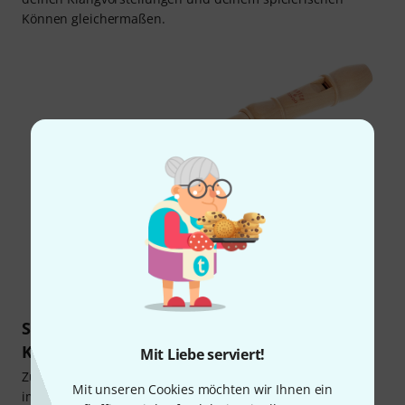
Können gleichermaßen.
Moeck 3110 Flauto Rondo Sopranino (Art.Nr. 140780)
Sopranino-Blockflöten kaufen: Der Klang als
Kriterium schlechthin
Mit Liebe serviert!
Zumal wir von Musik sprechen, steht zweifellos der Klang
Mit unseren Cookies möchten wir Ihnen ein
im Fokus deiner Entscheidung. Ist das tatsächlich so? Am