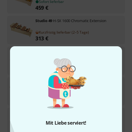
Sofort lieferbar
459
€
Studio 49
H-SX 1600 Chromatic Extension
Kurzfristig lieferbar (2–5 Tage)
313
€
Bergerault
XSD Xylophone Soprano
Sofort lieferbar
369
€
Studio 49
H-SX2000 Alto Xylophone ext
Auf Anfrage
345
€
Bergerault
XSDC Xylophone Soprano
Mit Liebe serviert!
Auf Anfrage
369
€