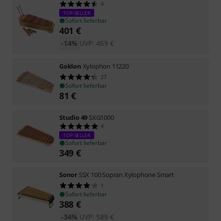
4
TOP-SELLER
Sofort lieferbar
401
€
-14%
UVP:
469
€
Goldon
Xylophon 11220
27
Sofort lieferbar
81
€
Studio 49
SXG1000
4
TOP-SELLER
Sofort lieferbar
349
€
Sonor
SSX 100 Sopran Xylophone Smart
1
Sofort lieferbar
388
€
-34%
UVP:
589
€