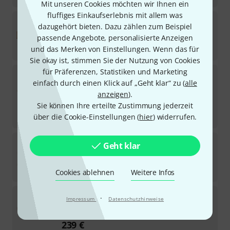
Mit unseren Cookies möchten wir Ihnen ein
fluffiges Einkaufserlebnis mit allem was
Goldon
Sop. Xylophone Complemet 10205
dazugehört bieten. Dazu zählen zum Beispiel
2
passende Angebote, personalisierte Anzeigen
In 2–3 Wochen lieferbar
und das Merken von Einstellungen. Wenn das für
198
€
Sie okay ist, stimmen Sie der Nutzung von Cookies
für Präferenzen, Statistiken und Marketing
Studio 49
SX2000 Soprano Xylophone
einfach durch einen Klick auf „Geht klar“ zu (
alle
2
Kurzfristig lieferbar (2–5 Tage)
anzeigen
).
466
€
Sie können Ihre erteilte Zustimmung jederzeit
über die Cookie-Einstellungen (
-18%
UVP:
570
€
hier
) widerrufen.
Sonor
SKX 300 Soprano Xylophone
Geht klar
Sofort lieferbar
898
€
Cookies ablehnen
Weitere Infos
Studio 49
H-SXG 1000 Chromatic Extension
·
Impressum
Datenschutzhinweise
Auf Anfrage
239
€