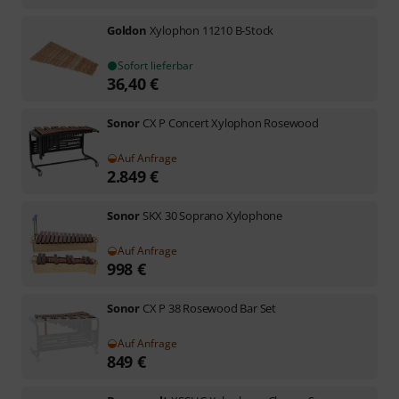
Goldon
Xylophon 11210 B-Stock
Sofort lieferbar
36,40
€
Sonor
CX P Concert Xylophon Rosewood
Auf Anfrage
2.849
€
Sonor
SKX 30 Soprano Xylophone
Auf Anfrage
998
€
Sonor
CX P 38 Rosewood Bar Set
Auf Anfrage
849
€