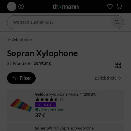
Suche 
Xylophone
Sopran Xylophone
Beratung
36
Produkte
·
Filter
Beliebtheit
Goldon
Xylophone Model 11208 BW
26
TOP-SELLER
Sofort lieferbar
37
€
Sonor
SXP 1.1 Soprano Xylophone