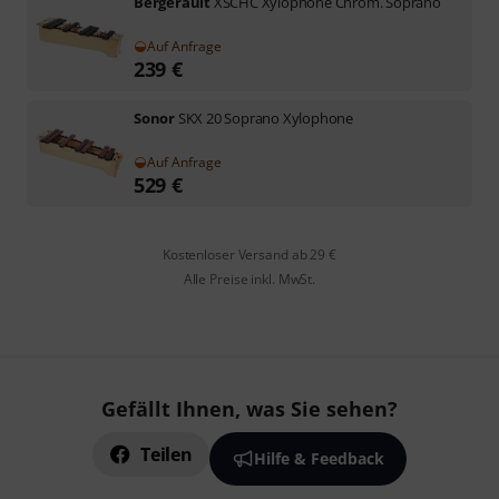
Bergerault
XSCHC Xylophone Chrom. Soprano
Auf Anfrage
239
€
Sonor
SKX 20 Soprano Xylophone
Auf Anfrage
529
€
Kostenloser Versand ab 29 €
Alle Preise inkl. MwSt.
Gefällt Ihnen, was Sie sehen?
Teilen
Hilfe & Feedback