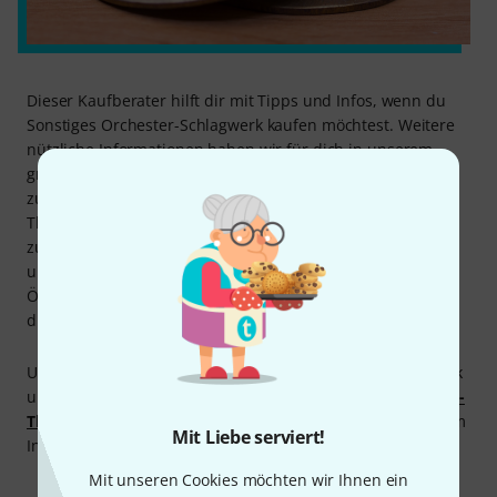
Dieser Kaufberater hilft dir mit Tipps und Infos, wenn du
Sonstiges Orchester-Schlagwerk kaufen möchtest. Weitere
nützliche Informationen haben wir für dich in unserem
großen
Thomann Ratgeber Percussioninstrumente
zusammengestellt. Und bei Fragen steht dir unsere
Thomann Classic-Drums-Abteilung gerne mit Rat und Tat
zur Seite, am Telefon unter 09546-9223-7970, per E-Mail
unter
classicdrums@thomann.de
und zu den
Öffnungszeiten unter 09546-9223-66 im Online-Chat. Oder
du vereinbarst einen Rückruftermin.
Und natürlich gilt auch für Sonstiges Orchester-Schlagwerk
unsere
30 Tage Money-Back-Garantie
. Und unsere
3-Jahre-
Thomann-Garantie
bietet lange und sorgenfreie Freude am
Mit Liebe serviert!
Instrument.
Mit unseren Cookies möchten wir Ihnen ein