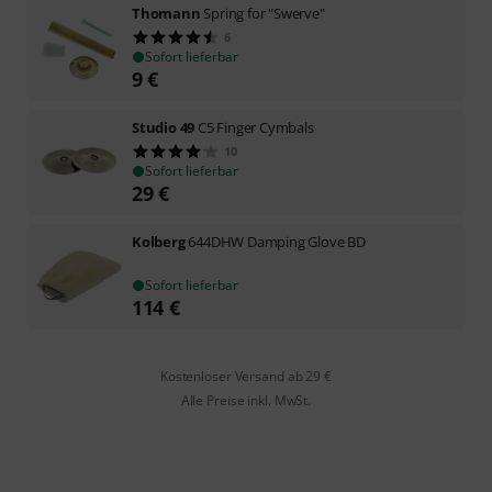
Thomann
Spring for "Swerve"
6
Sofort lieferbar
9
€
Studio 49
C5 Finger Cymbals
10
Sofort lieferbar
29
€
Kolberg
644DHW Damping Glove BD
Sofort lieferbar
114
€
Kostenloser Versand ab 29 €
Alle Preise inkl. MwSt.