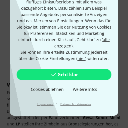
fluffiges Einkaufserlebnis mit allem was
dazugehört bieten. Dazu zählen zum Beispiel
passende Angebote, personalisierte Anzeigen
und das Merken von Einstellungen. Wenn das für
Sie okay ist, stimmen Sie der Nutzung von Cookies
für Präferenzen, Statistiken und Marketing
einfach durch einen Klick auf „Geht klar“ zu (
alle
anzeigen
).
Sie können Ihre erteilte Zustimmung jederzeit
über die Cookie-Einstellungen (
hier
) widerrufen.
Gewa Fingercymbals (Art.Nr. 101217)
Geht klar
Welche Finger-Cymbals solltest du kaufen?
Cookies ablehnen
Weitere Infos
Finger-Cymbals sind kleine Becken, die – wie der Name
schon sagt – mit den Fingern gespielt werden. Im Shop
·
Impressum
Datenschutzhinweise
findest du sie in allen gängigen Variationen. Besonders
beliebt sind Paare, entweder mit separaten Halteschlaufen
ausgestattet oder per Band verbunden.
Gewa
,
Sonor
,
Meinl
und
LP
stellen ihre Zimbeln aus Bronzelegierungen her, es