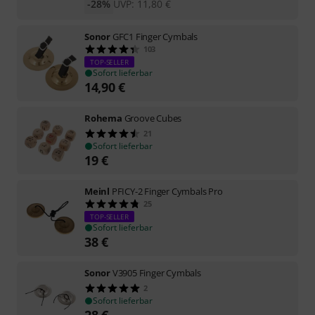
-28%
UVP:
11,80
€
Sonor
GFC1 Finger Cymbals
103
TOP-SELLER
Sofort lieferbar
14,90
€
Rohema
Groove Cubes
21
Sofort lieferbar
19
€
Meinl
PFICY-2 Finger Cymbals Pro
25
TOP-SELLER
Sofort lieferbar
38
€
Sonor
V3905 Finger Cymbals
2
Sofort lieferbar