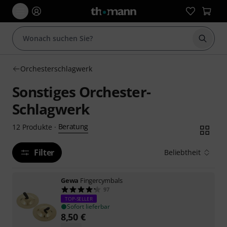
Suche 
Orchesterschlagwerk
Sonstiges Orchester-
Schlagwerk
Beratung
12
Produkte
·
Filter
Beliebtheit
Gewa
Fingercymbals
97
TOP-SELLER
Sofort lieferbar
8,50
€