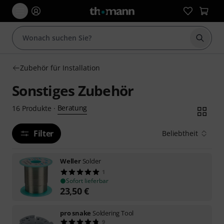
Suche 
Zubehör für Installation
Sonstiges Zubehör
Beratung
16
Produkte
·
Filter
Beliebtheit
Weller
Solder
1
Sofort lieferbar
23,50
€
pro snake
Soldering Tool
9