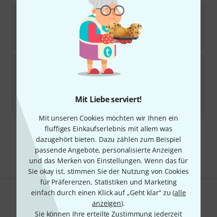
Spottune
Omni Cover
Sofort lieferbar
45
€
K&M
24463 Cover wall mount WH
Sofort lieferbar
15,90
€
Mit Liebe serviert!
-21%
UVP:
20,10
€
Mit unseren Cookies möchten wir Ihnen ein
fluffiges Einkaufserlebnis mit allem was
Kostenloser Versand ab 29 €
dazugehört bieten. Dazu zählen zum Beispiel
Alle Preise inkl. MwSt.
passende Angebote, personalisierte Anzeigen
und das Merken von Einstellungen. Wenn das für
Sie okay ist, stimmen Sie der Nutzung von Cookies
für Präferenzen, Statistiken und Marketing
einfach durch einen Klick auf „Geht klar“ zu (
alle
Gefällt Ihnen, was Sie sehen?
anzeigen
).
Sie können Ihre erteilte Zustimmung jederzeit