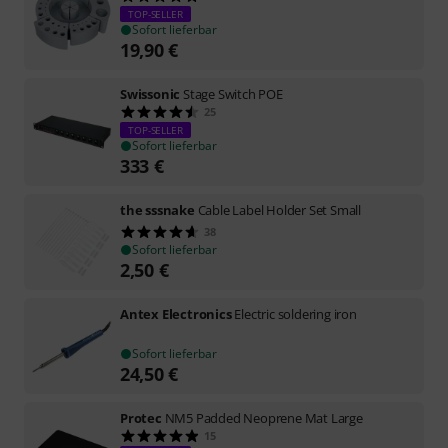
TOP-SELLER
Sofort lieferbar
19,90
€
Swissonic
Stage Switch POE
25
TOP-SELLER
Sofort lieferbar
333
€
the sssnake
Cable Label Holder Set Small
38
Sofort lieferbar
2,50
€
Antex Electronics
Electric soldering iron
Sofort lieferbar
24,50
€
Protec
NM5 Padded Neoprene Mat Large
15