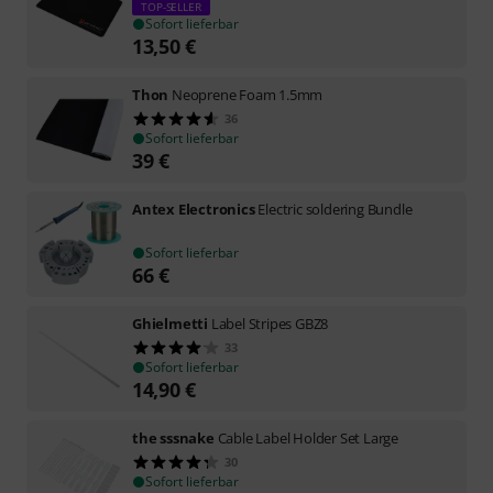
TOP-SELLER
Sofort lieferbar
13,50
€
Thon
Neoprene Foam 1.5mm
36
Sofort lieferbar
39
€
Antex Electronics
Electric soldering Bundle
Sofort lieferbar
66
€
Ghielmetti
Label Stripes GBZ8
33
Sofort lieferbar
14,90
€
the sssnake
Cable Label Holder Set Large
30
Sofort lieferbar