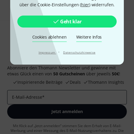
Teilen
Hilfe & Feedback
über die Cookie-Einstellungen (
hier
) widerrufen.
Geht klar
Cookies ablehnen
Weitere Infos
·
Impressum
Datenschutzhinweise
Thomann Newsletter
Abonniere den Thomann Newsletter und gewinne mit
etwas Glück einen von
50 Gutscheinen
über jeweils
50€
!
Inspirierende Beiträge
Deals
Thomann Insights
E-Mail-Adresse
*
Jetzt anmelden
Mit Klick auf „Jetzt anmelden“ stimmen Sie dem Erhalt von E-Mail-
Werbung und einer Messung des E-Mail-Nutzungsverhaltens zu. Die