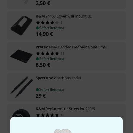
2,50
€
K&M
24463 Cover wall mount BL
5
Sofort lieferbar
14,90
€
Protec
NM4 Padded Neoprene Mat Small
11
Sofort lieferbar
8,50
€
Spottune
Antennas +5dBi
Sofort lieferbar
29
€
K&M
Replacement Screw for 210/9
16
Sofort lieferbar
1,20
€