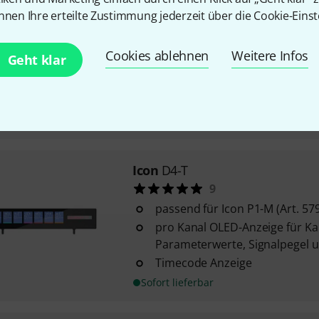
162
nnen Ihre erteilte Zustimmung jederzeit über die Cookie-Einst
10 m Reichweite
4 beleuchtete Gummipads zu
Cookies ablehnen
Weitere Infos
Geht klar
Programm-, Bank- und anderen
2x 6,3mm Klinken Eingänge für
Expressionpedale oder Schalte
Sofort lieferbar
Icon
D4-T
9
passend für Icon P1-M (Art. 57
pro Kanal OLED-Anzeige für K
Parameterwerte, Signalpegel 
Timecode Anzeige
Sofort lieferbar