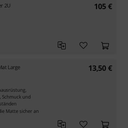
105
€
r 2U
13,50
€
at Large
aausrüstung,
n, Schmuck und
ständen
die Matte sicher an