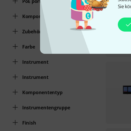
PoE ports
Sie kö
Komponententyp
Zubehörart
Farbe
Instrument
Instrument
Komponententyp
Instrumentengruppe
Finish