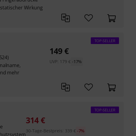
tistatischer Wirkung
TOP-SELLER
149
€
524)
UVP:
179
€
-17%
analname,
und mehr
TOP-SELLER
314
€
he
30-Tage-Bestpreis
:
339
€
-7%
chutzsystem