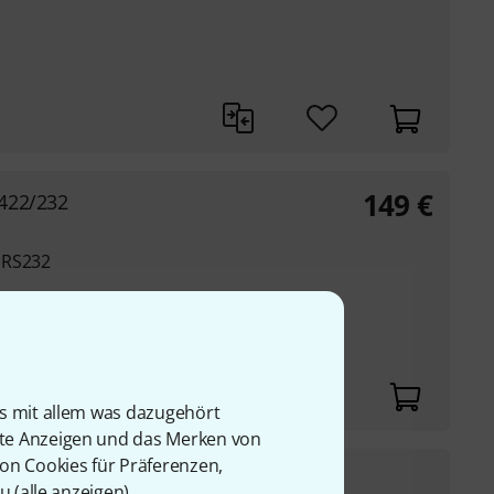
149
€
422/232
 RS232
RS-485, und 2-wire RS-
nal block für
is mit allem was dazugehört
rte Anzeigen und das Merken von
von Cookies für Präferenzen,
59
€
u (
alle anzeigen
).