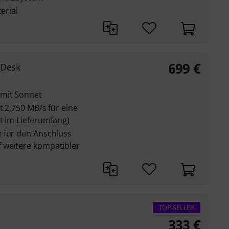
erial
699
€
 Desk
 mit Sonnet
t 2,750 MB/s für eine
t im Lieferumfang)
 für den Anschluss
 weitere kompatibler
TOP-SELLER
333
€