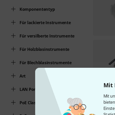
Komponententyp
Für lackierte Instrumente
Für versilberte Instrumente
Für Holzblasinstrumente
Für Blechblasinstrumente
Art
Mit 
LAN Ports
Mit un
biete
PoE Class
Einste
Statis