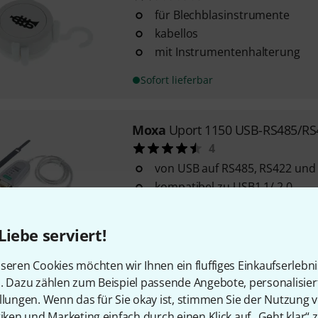
für Blechblasinstrumente
kabellos
mit Instrumentenhalterung
Sofort lieferbar
Moxa
Uport 1150 USB-RS485/RS
4
von USB auf RS485, RS422 und
kompatibel zu USB1.1/ 2.0
wählbar RS232, RS-422, 4-wire 
485, Sub-D Male DB9 und termi
Liebe serviert!
einfachen Anschluss
Sofort lieferbar
seren Cookies möchten wir Ihnen ein fluffiges Einkaufserlebn
n. Dazu zählen zum Beispiel passende Angebote, personalisie
llungen. Wenn das für Sie okay ist, stimmen Sie der Nutzung 
IK Multimedia
iRig BlueBoard
tiken und Marketing einfach durch einen Klick auf „Geht klar“ z