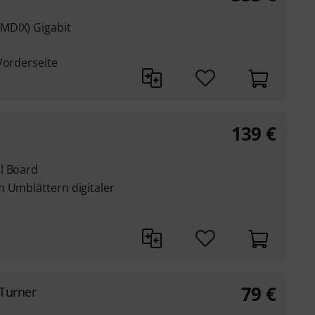
MDIX) Gigabit
Vorderseite
139
€
l Board
m Umblättern digitaler
79
€
 Turner