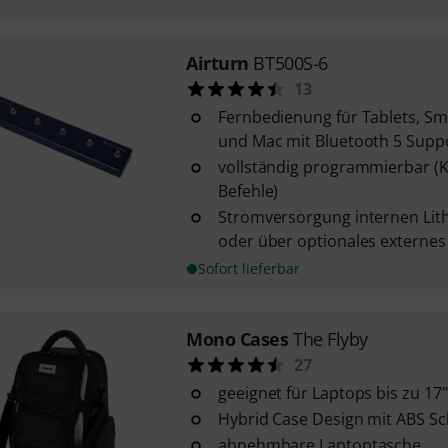
Airturn
BT500S-6
13
Fernbedienung für Tablets, S
und Mac mit Bluetooth 5 Supp
vollständig programmierbar (K
Befehle)
Stromversorgung internen Lit
oder über optionales externes N
Sofort lieferbar
Mono Cases
The Flyby
27
geeignet für Laptops bis zu 1
Hybrid Case Design mit ABS S
abnehmbare Laptoptasche