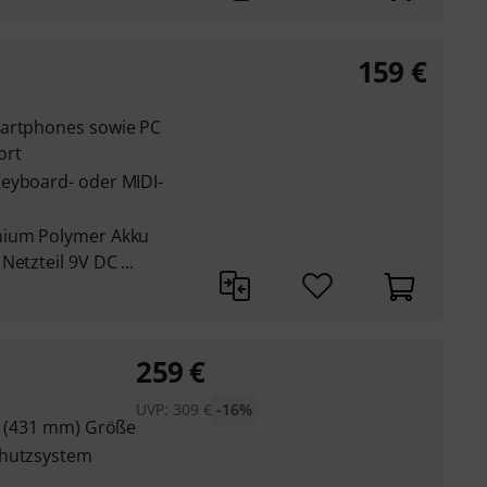
159
€
martphones sowie PC
ort
eyboard- oder MIDI-
hium Polymer Akku
etzteil 9V DC ...
259
€
UVP:
309
€
-16%
7" (431 mm) Größe
chutzsystem