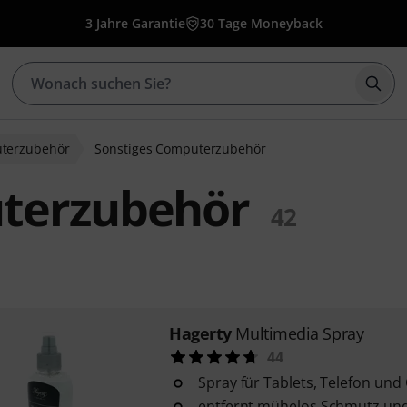
3 Jahre Garantie
30 Tage Moneyback
Such
terzubehör
Sonstiges Computerzubehör
uterzubehör
42
Hagerty
Multimedia Spray
44
Spray für Tablets, Telefon un
entfernt mühelos Schmutz un