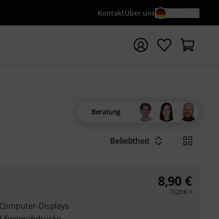
Kontakt
Über uns
DE / €
e mit Suchwort {searchTerm} starten
Beratung
Beliebtheit
8,90
€
71,20
€
/ l
d Computer-Displays
d Fingerabdrücke