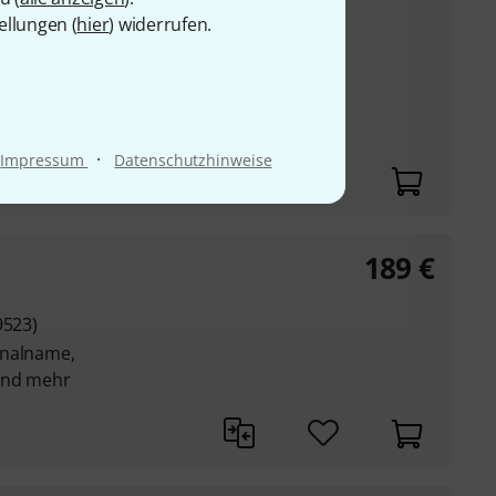
ellungen (
hier
) widerrufen.
UVP:
146,39
€
-60%
m Senden von
 MIDI-Befehlen
 optionale
r
·
Impressum
Datenschutzhinweise
189
€
9523)
analname,
und mehr