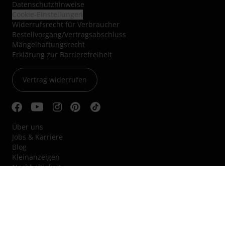
Datenschutzhinweise
Cookie-Einstellungen
Widerrufsrecht für Verbraucher
Bestellvorgang/Vertragsabschluss
Mängelhaftungsrecht
Erklärung zur Barrierefreiheit
Vertrag widerrufen
Über uns
Jobs & Karriere
Blog
Kleinanzeigen
Nachhaltigkeit
Hinweisgebersystem
Audio Professionell