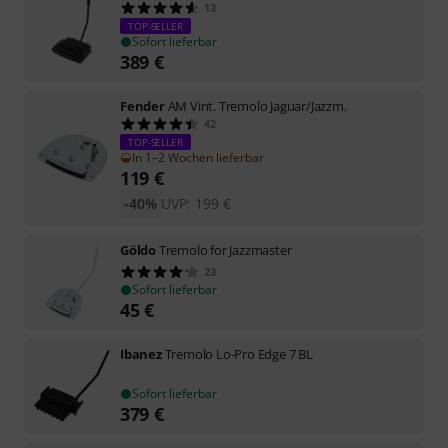
13
TOP-SELLER
Sofort lieferbar
389
€
Fender
AM Vint. Tremolo Jaguar/Jazzm.
42
TOP-SELLER
In 1–2 Wochen lieferbar
119
€
-40%
UVP:
199
€
Göldo
Tremolo for Jazzmaster
23
Sofort lieferbar
45
€
Ibanez
Tremolo Lo-Pro Edge 7 BL
Sofort lieferbar
379
€