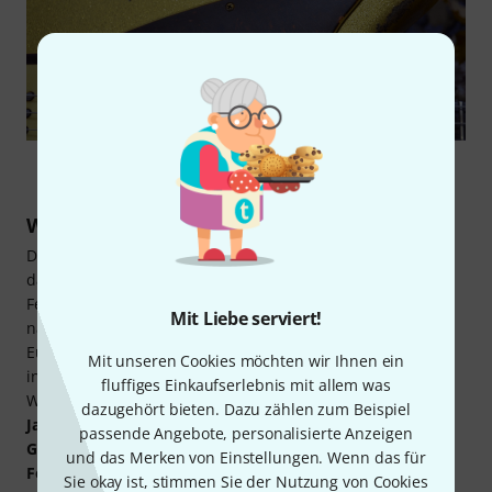
Welche Sonstigen Tremolos gibt es?
Das
Kahler Tremolo
verfolgt einen ähnlichen Ansatz wie
das Floyd Rose-System, kann aber dank eines alternativen
Federsystems mit weniger Fräsarbeiten am Korpus
Mit Liebe serviert!
nachgerüstet werden. Kahler Tremolos sind ab etwa 400
Euro zu haben (z. B. Kahler K 7300 Black) und werden auch
Mit unseren Cookies möchten wir Ihnen ein
in einer speziellen
Bass-Version
angeboten (Kahler 2410R-
fluffiges Einkaufserlebnis mit allem was
W4 Bass Tremolo). Vibrato-Systeme für
Jazzmaster-
und
dazugehört bieten. Dazu zählen zum Beispiel
Jaguar
-Style-Gitarren gibt es schon für etwa 50 Euro von
passende Angebote, personalisierte Anzeigen
Göldo
(Göldo Tremolo for Jazzmaster) oder als Original von
und das Merken von Einstellungen. Wenn das für
Fender
für rund 100 Euro (Fender AM Vint. Tremolo
Sie okay ist, stimmen Sie der Nutzung von Cookies