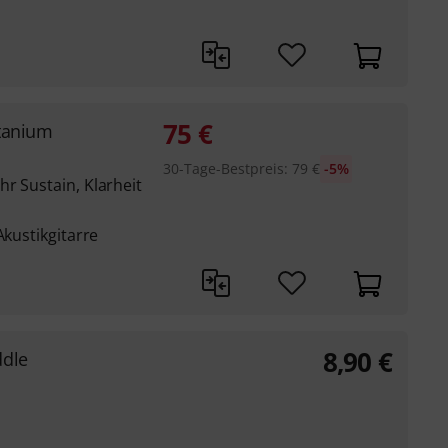
75
€
itanium
30-Tage-Bestpreis
:
79
€
-5%
r Sustain, Klarheit
Akustikgitarre
8,90
€
dle