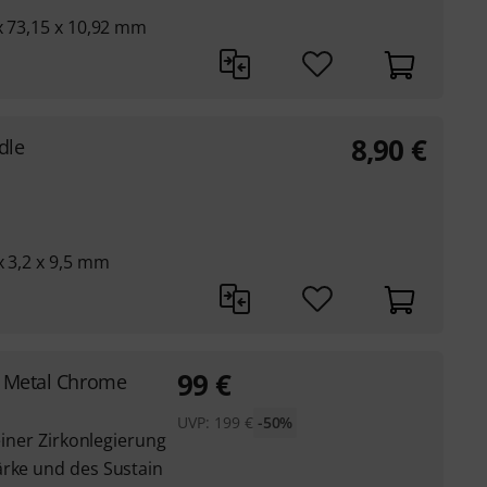
x 73,15 x 10,92 mm
8,90
€
dle
x 3,2 x 9,5 mm
99
€
d Metal Chrome
UVP:
199
€
-50%
 einer Zirkonlegierung
ärke und des Sustain