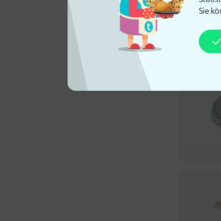
Sie kö