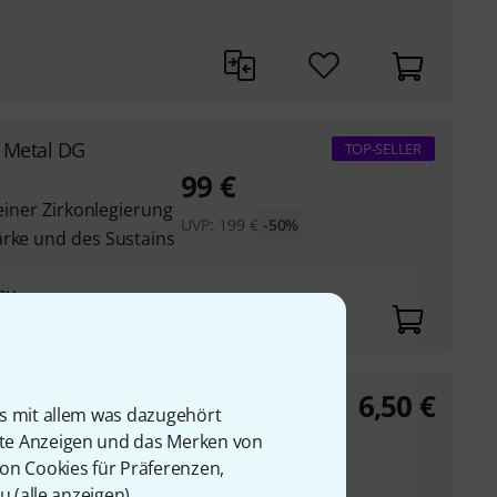
d Metal DG
TOP-SELLER
99
€
 einer Zirkonlegierung
UVP:
199
€
-50%
ärke und des Sustains
ay
6,50
€
 Set Ebony
is mit allem was dazugehört
rte Anzeigen und das Merken von
s für Westerngitarren
von Cookies für Präferenzen,
u (
alle anzeigen
).