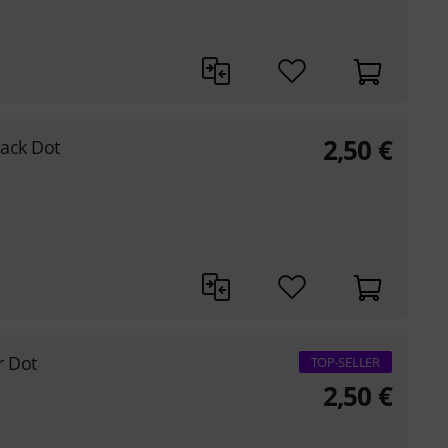
2,50
€
lack Dot
r Dot
TOP-SELLER
2,50
€