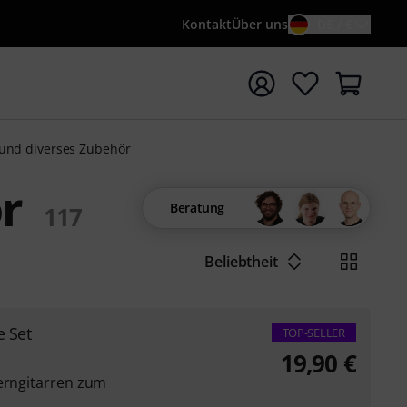
Kontakt
Über uns
DE / €
e mit Suchwort {searchTerm} starten
 und diverses Zubehör
r
Beratung
117
Beliebtheit
e Set
TOP-SELLER
19,90
€
terngitarren zum