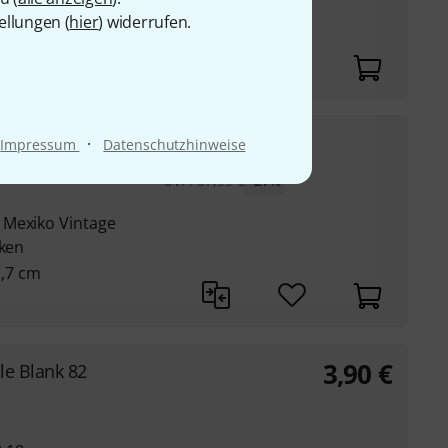
ellungen (
hier
) widerrufen.
27,90
€
·
Impressum
Datenschutzhinweise
UVP:
37,99
€
-27%
 Mexiko Vintage
cken
 1,7 cm
3,90
€
le Blank 82