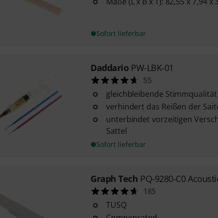
Maße (L x B x T): 82,55 x 7,94 
Sofort lieferbar
Daddario
PW-LBK-01
55
gleichbleibende Stimmqualität
verhindert das Reißen der Sai
unterbindet vorzeitigen Versch
Sattel
Sofort lieferbar
Graph Tech
PQ-9280-C0 Acousti
185
TUSQ
Compensated