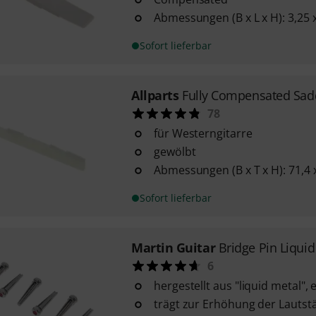
Abmessungen (B x L x H): 3,25 
Sofort lieferbar
Allparts
Fully Compensated Sad
78
für Westerngitarre
gewölbt
Abmessungen (B x T x H): 71,4 
Sofort lieferbar
Martin Guitar
Bridge Pin Liqui
6
hergestellt aus "liquid metal",
trägt zur Erhöhung der Lautst