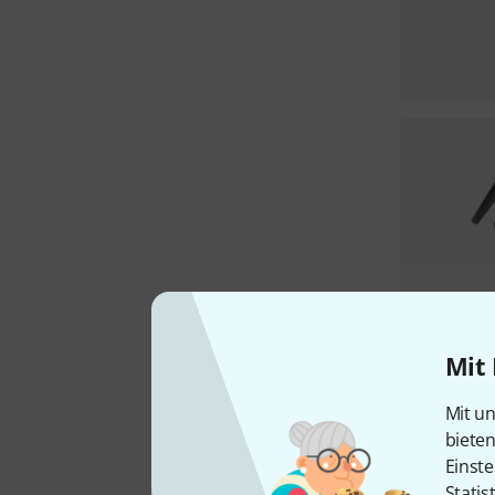
Mit 
Mit un
biete
Einste
Statis