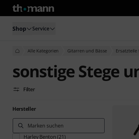
Shop
Service
Alle Kategorien
Gitarren und Bässe
Ersatzteile
sonstige Stege u
Filter
Hersteller
Marken suchen
Harley Benton
(21)