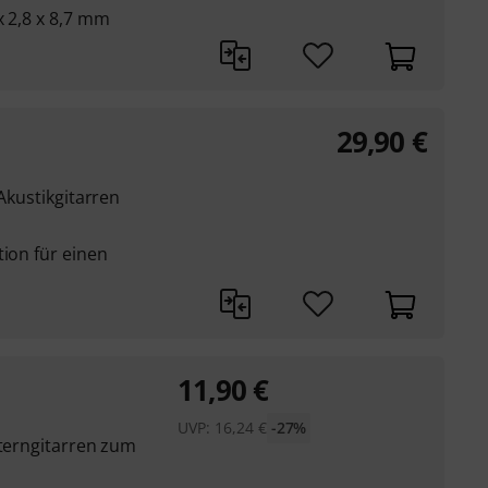
x 2,8 x 8,7 mm
29,90
€
 Akustikgitarren
tion für einen
11,90
€
UVP:
16,24
€
-27%
sterngitarren zum