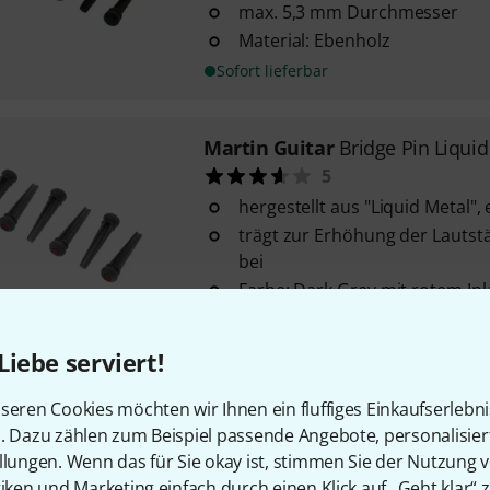
max. 5,3 mm Durchmesser
Material: Ebenholz
Sofort lieferbar
Martin Guitar
Bridge Pin Liqui
5
hergestellt aus "Liquid Metal",
trägt zur Erhöhung der Lautst
bei
Farbe: Dark Grey mit rotem Inl
Sofort lieferbar
Liebe serviert!
Harley Benton
Parts Bridgepin
seren Cookies möchten wir Ihnen ein fluffiges Einkaufserlebn
106
n. Dazu zählen zum Beispiel passende Angebote, personalisie
Stöckerl / Saitenhalter Endpin
llungen. Wenn das für Sie okay ist, stimmen Sie der Nutzung 
zum Einstecken
tiken und Marketing einfach durch einen Klick auf „Geht klar“ z