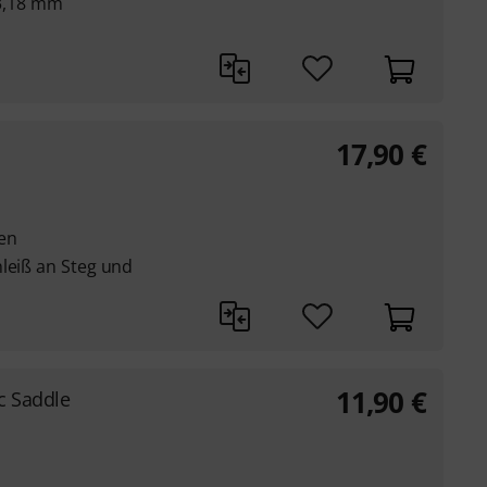
x 3,18 mm
17,90
€
ten
leiß an Steg und
11,90
€
c Saddle