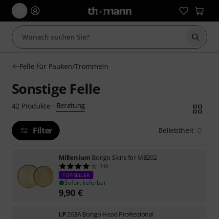
Suche 
Felle für Pauken/Trommeln
Sonstige Felle
Beratung
42
Produkte
·
Filter
Beliebtheit
Millenium
Bongo Skins for MB202
118
TOP-SELLER
Sofort lieferbar
9,90
€
LP
263A Bongo Head Professional