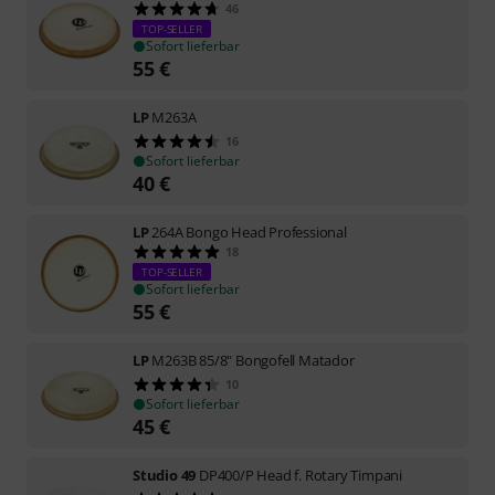
46
TOP-SELLER
Sofort lieferbar
55
€
LP
M263A
16
Sofort lieferbar
40
€
LP
264A Bongo Head Professional
18
TOP-SELLER
Sofort lieferbar
55
€
LP
M263B 85/8" Bongofell Matador
10
Sofort lieferbar
45
€
Studio 49
DP400/P Head f. Rotary Timpani