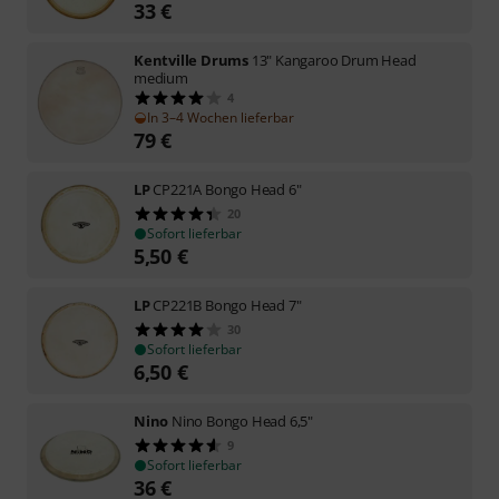
33
€
Kentville Drums
13" Kangaroo Drum Head
medium
4
In 3–4 Wochen lieferbar
79
€
LP
CP221A Bongo Head 6"
20
Sofort lieferbar
5,50
€
LP
CP221B Bongo Head 7"
30
Sofort lieferbar
6,50
€
Nino
Nino Bongo Head 6,5"
9
Sofort lieferbar
36
€