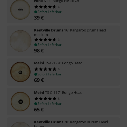
Nino
Nino Bongo Headl 7,5"
6
Sofort lieferbar
39
€
Kentville Drums
16" Kangaroo Drum Head
medium
3
Sofort lieferbar
98
€
Meinl
TS-C-12 9" Bongo Head
6
Sofort lieferbar
69
€
Meinl
TS-C-11 7" Bongo Head
8
Sofort lieferbar
65
€
Kentville Drums
20" Kangaroo BDrum Head
heavy