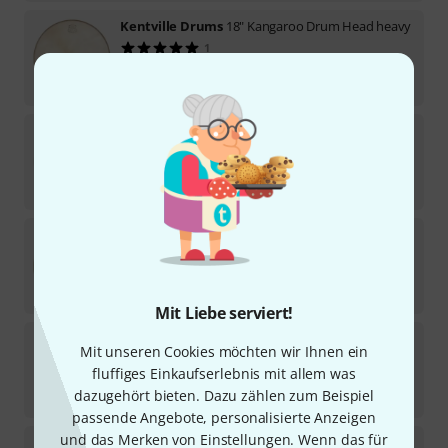
Kentville Drums
18" Kangaroo Drum Head heavy
1
In 3–4 Wochen lieferbar
129
€
Kentville Drums
13" Kangaroo Drum Head heavy
3
In 3–4 Wochen lieferbar
79
€
Kentville Drums
12" Kangaroo Drum Head heavy
2
In 3–4 Wochen lieferbar
69
€
Mit Liebe serviert!
Meinl
TS-B-32 4 1/4" Bongo Head
Mit unseren Cookies möchten wir Ihnen ein
5
fluffiges Einkaufserlebnis mit allem was
Mittelfristig lieferbar (ca. 1–2 Wochen)
dazugehört bieten. Dazu zählen zum Beispiel
23
€
passende Angebote, personalisierte Anzeigen
und das Merken von Einstellungen. Wenn das für
Kentville Drums
10" Kangaroo Drum Head heavy