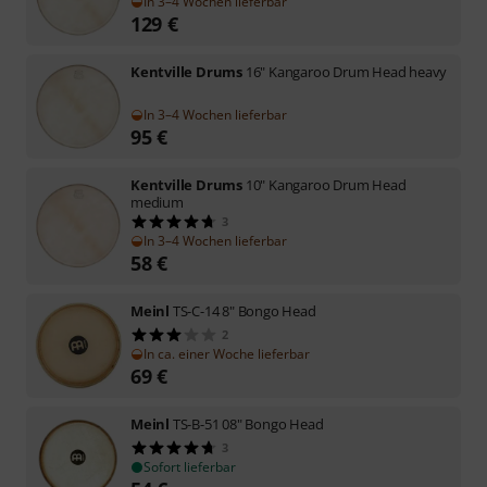
In 3–4 Wochen lieferbar
129
€
Kentville Drums
16" Kangaroo Drum Head heavy
In 3–4 Wochen lieferbar
95
€
Kentville Drums
10" Kangaroo Drum Head
medium
3
In 3–4 Wochen lieferbar
58
€
Meinl
TS-C-14 8" Bongo Head
2
In ca. einer Woche lieferbar
69
€
Meinl
TS-B-51 08" Bongo Head
3
Sofort lieferbar