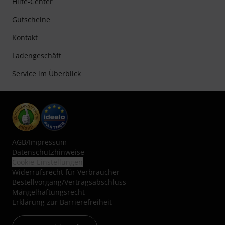
Hilfe-Center
Gutscheine
Kontakt
Ladengeschäft
Service im Überblick
AGB
/
Impressum
Datenschutzhinweise
Cookie-Einstellungen
Widerrufsrecht für Verbraucher
Bestellvorgang/Vertragsabschluss
Mängelhaftungsrecht
Erklärung zur Barrierefreiheit