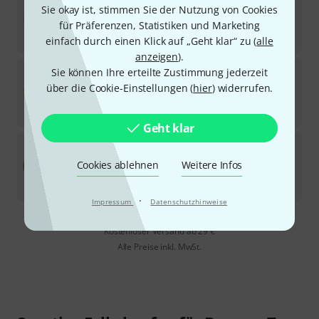
Sie okay ist, stimmen Sie der Nutzung von Cookies
1
In 3–4 Wochen lieferbar
für Präferenzen, Statistiken und Marketing
59
€
einfach durch einen Klick auf „Geht klar“ zu (
alle
anzeigen
).
Kentville Drums
15" Kangaroo Drum Head
Sie können Ihre erteilte Zustimmung jederzeit
medium
über die Cookie-Einstellungen (
hier
) widerrufen.
In 3–4 Wochen lieferbar
85
€
Geht klar
Studio 49
DP350 Head for Rotary Timpani
Cookies ablehnen
Weitere Infos
Auf Anfrage
75
€
·
Impressum
Datenschutzhinweise
Kostenloser Versand ab 29 €
Alle Preise inkl. MwSt.