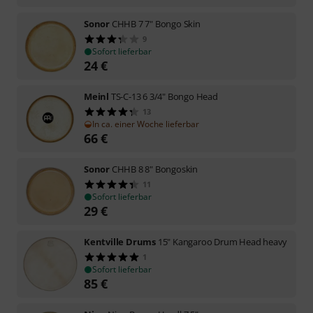
Sonor
CHHB 7 7" Bongo Skin
9
Sofort lieferbar
24
€
Meinl
TS-C-13 6 3/4" Bongo Head
13
In ca. einer Woche lieferbar
66
€
Sonor
CHHB 8 8" Bongoskin
11
Sofort lieferbar
29
€
Kentville Drums
15" Kangaroo Drum Head heavy
1
Sofort lieferbar
85
€