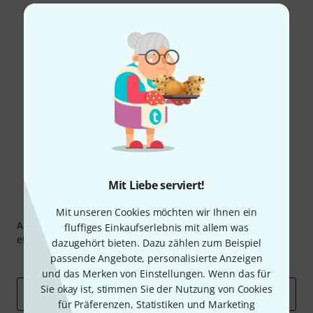
Gefällt Ihnen, was Sie sehen?
Teilen
Hilfe & Feedback
Mit Liebe serviert!
Thomann Newsletter
Mit unseren Cookies möchten wir Ihnen ein
Abonniere den Thomann Newsletter und gewinne mit
fluffiges Einkaufserlebnis mit allem was
etwas Glück einen von
50 Gutscheinen
über jeweils
50€
!
dazugehört bieten. Dazu zählen zum Beispiel
passende Angebote, personalisierte Anzeigen
Inspirierende Beiträge
Deals
Thomann Insights
und das Merken von Einstellungen. Wenn das für
Sie okay ist, stimmen Sie der Nutzung von Cookies
E-Mail-Adresse
*
für Präferenzen, Statistiken und Marketing