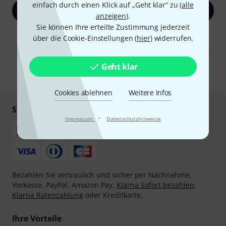
einfach durch einen Klick auf „Geht klar“ zu (
alle
Jetzt anmelden
anzeigen
).
Sie können Ihre erteilte Zustimmung jederzeit
Mit Klick auf „Jetzt anmelden“ stimmen Sie dem Erhalt von E-Mail-
über die Cookie-Einstellungen (
hier
) widerrufen.
Werbung und einer Messung des E-Mail-Nutzungsverhaltens zu. Die
Abmeldung ist jederzeit möglich. Weitere Informationen finden Sie in
unseren
Datenschutzhinweisen
.
Geht klar
* Pflichtfeld
Cookies ablehnen
Weitere Infos
Sicher einkaufen & bezahlen
·
Impressum
Datenschutzhinweise
Bezahlen Sie vertraulich und sicher per Nachnahme,
Vorkasse, PayPal, Amazon Pay,
Klarna Sofort bezahlen
,
Klarna Ratenzahlung
oder Kreditkarte.
Ihre Vorteile