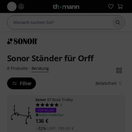
Suche 
Sonor Ständer für Orff
Beratung
8
Produkte
·
Filter
Beliebtheit
Sonor
BT Basis Trolley
2
TOP-SELLER
Sofort lieferbar
136
€
-32%
UVP:
199,90
€