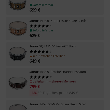
Sofort lieferbar
699
€
Sonor
14"x06" Kompressor Snare Beech
1
Sofort lieferbar
629
€
Sonor
SQ1 13"x6" Snare GT Black
3
In 6–8 Wochen lieferbar
649
€
Sonor
14"x05" ProLite Snare Nussbaum
2
Lieferbar in mehreren Monaten
799
€
-6%
30-Tage-Bestpreis
:
849
€
Sonor
14"x6.5" MOM. Snare Beech SPW