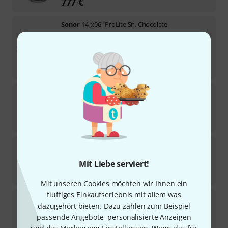
777
€
Sonor
14"x06" ProLite Sn. Chocolate
11
Sofort lieferbar
849
€
-17%
UVP:
1.029
€
Sonor
14"x6,5" Vintage Snare VP
2
Sofort lieferbar
849
€
Sonor
SQ1 14"x6,5" Snare GT Black
4
Mit Liebe serviert!
Sofort lieferbar
899
€
Mit unseren Cookies möchten wir Ihnen ein
fluffiges Einkaufserlebnis mit allem was
Sonor
13"x06" AQ2 Snare Drum TQZ
dazugehört bieten. Dazu zählen zum Beispiel
passende Angebote, personalisierte Anzeigen
Sofort lieferbar
249
€