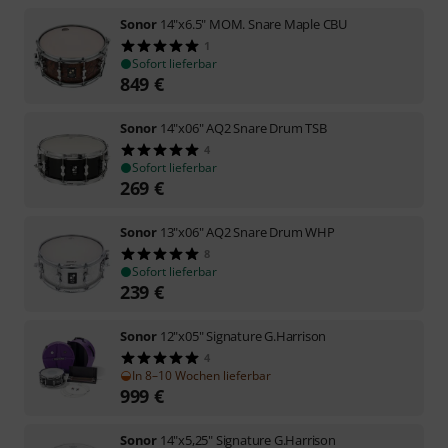
Sonor
14"x6.5" MOM. Snare Maple CBU
1
Sofort lieferbar
849
€
Sonor
14"x06" AQ2 Snare Drum TSB
4
Sofort lieferbar
269
€
Sonor
13"x06" AQ2 Snare Drum WHP
8
Sofort lieferbar
239
€
Sonor
12"x05" Signature G.Harrison
4
In 8–10 Wochen lieferbar
999
€
Sonor
14"x5,25" Signature G.Harrison