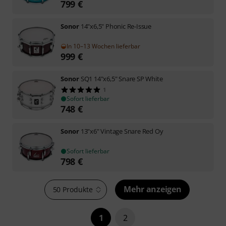
799
€
Sonor
14"x6,5" Phonic Re-Issue
In 10–13 Wochen lieferbar
999
€
Sonor
SQ1 14"x6,5" Snare SP White
1
Sofort lieferbar
748
€
Sonor
13"x6" Vintage Snare Red Oy
Sofort lieferbar
798
€
Mehr anzeigen
50 Produkte
1
2