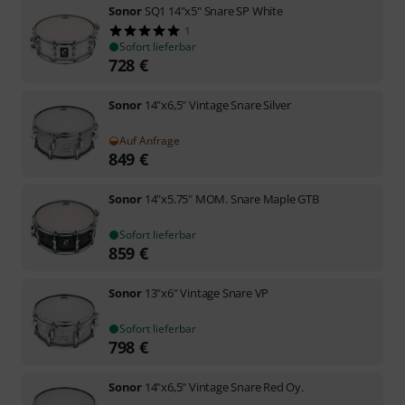
Sonor
SQ1 14"x5" Snare SP White
1
Sofort lieferbar
728
€
Sonor
14"x6,5" Vintage Snare Silver
Auf Anfrage
849
€
Sonor
14"x5.75" MOM. Snare Maple GTB
Sofort lieferbar
859
€
Sonor
13"x6" Vintage Snare VP
Sofort lieferbar
798
€
Sonor
14"x6,5" Vintage Snare Red Oy.