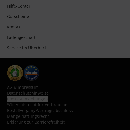
Hilfe-Center
Gutscheine
Kontakt
Ladengeschäft
Service im Überblick
AGB
/
Impressum
Datenschutzhinweise
Cookie-Einstellungen
Widerrufsrecht für Verbraucher
Bestellvorgang/Vertragsabschluss
Mängelhaftungsrecht
Erklärung zur Barrierefreiheit