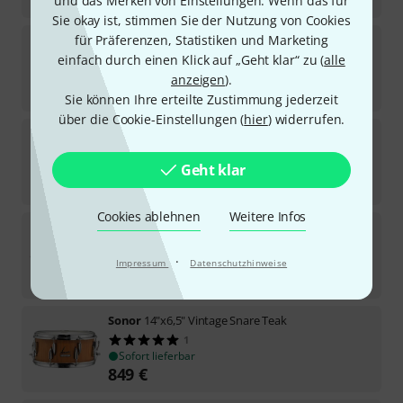
und das Merken von Einstellungen. Wenn das für
Sie okay ist, stimmen Sie der Nutzung von Cookies
Sonor
14"x5,75" Vintage Snare Rosew.
für Präferenzen, Statistiken und Marketing
einfach durch einen Klick auf „Geht klar“ zu (
alle
1
Sofort lieferbar
anzeigen
).
799
€
Sie können Ihre erteilte Zustimmung jederzeit
über die Cookie-Einstellungen (
hier
) widerrufen.
Sonor
14"x5,75" Vintage Snare Black
Geht klar
Sofort lieferbar
799
€
Cookies ablehnen
Weitere Infos
Sonor
13"x6" Vintage Snare Teak
·
Sofort lieferbar
Impressum
Datenschutzhinweise
798
€
Sonor
14"x6,5" Vintage Snare Teak
1
Sofort lieferbar
849
€