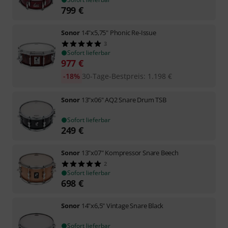
799
€
Sonor
14"x5,75" Phonic Re-Issue
3
Sofort lieferbar
977
€
-18%
30-Tage-Bestpreis
:
1.198
€
Sonor
13"x06" AQ2 Snare Drum TSB
Sofort lieferbar
249
€
Sonor
13"x07" Kompressor Snare Beech
2
Sofort lieferbar
698
€
Sonor
14"x6,5" Vintage Snare Black
Sofort lieferbar