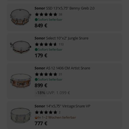
Sonor
SSD 13"x5,75" Benny Greb 2.0
38
Sofort lieferbar
849
€
Sonor
Select 10"x2" Jungle Snare
113
Sofort lieferbar
179
€
Sonor
AS 12 1406 CM Artist Snare
31
Sofort lieferbar
899
€
-18%
UVP:
1.099
€
Sonor
14"x5,75" Vintage Snare VP
2
In 1–2 Wochen lieferbar
777
€