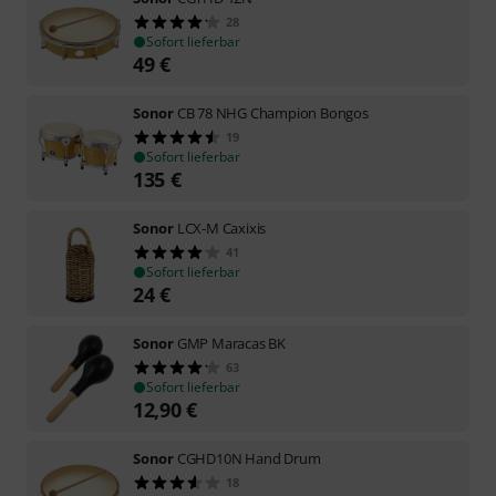
28
Sofort lieferbar
49
€
Sonor
CB 78 NHG Champion Bongos
19
Sofort lieferbar
135
€
Sonor
LCX-M Caxixis
41
Sofort lieferbar
24
€
Sonor
GMP Maracas BK
63
Sofort lieferbar
12,90
€
Sonor
CGHD10N Hand Drum
18