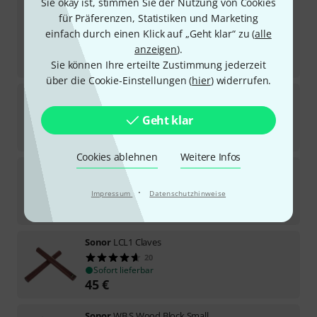
Sonor
V4003 Sleigh Bells
Sie okay ist, stimmen Sie der Nutzung von Cookies
3
für Präferenzen, Statistiken und Marketing
Sofort lieferbar
einfach durch einen Klick auf „Geht klar“ zu (
alle
26
€
anzeigen
).
-21%
UVP:
32,90
€
Sie können Ihre erteilte Zustimmung jederzeit
über die Cookie-Einstellungen (
hier
) widerrufen.
Sonor
CGT10N Cymbal Tambourine
32
Geht klar
Sofort lieferbar
24,90
€
Cookies ablehnen
Weitere Infos
Sonor
FSB Fiberglass Shekere Black
6
·
Impressum
Datenschutzhinweise
In 1–2 Wochen lieferbar
169
€
Sonor
LCL1 Claves
20
Sofort lieferbar
45
€
Sonor
WB S Wood Block Small