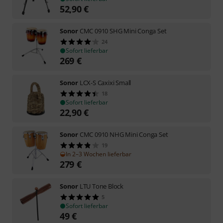
52,90
€
Sonor
CMC 0910 SHG Mini Conga Set
24
Sofort lieferbar
269
€
Sonor
LCX-S Caxixi Small
18
Sofort lieferbar
22,90
€
Sonor
CMC 0910 NHG Mini Conga Set
19
In 2–3 Wochen lieferbar
279
€
Sonor
LTU Tone Block
5
Sofort lieferbar
49
€