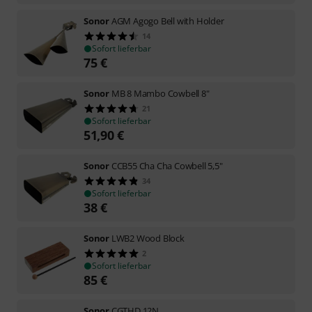
Sonor
AGM Agogo Bell with Holder
14
Sofort lieferbar
75
€
Sonor
MB 8 Mambo Cowbell 8"
21
Sofort lieferbar
51,90
€
Sonor
CCB55 Cha Cha Cowbell 5,5"
34
Sofort lieferbar
38
€
Sonor
LWB2 Wood Block
2
Sofort lieferbar
85
€
Sonor
CGTHD 12N