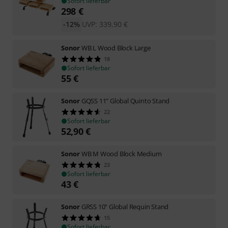
Sofort lieferbar
298
€
-12%
UVP:
339,90
€
Sonor
WB L Wood Block Large
18
Sofort lieferbar
55
€
Sonor
GQSS 11" Global Quinto Stand
22
Sofort lieferbar
52,90
€
Sonor
WB M Wood Block Medium
23
Sofort lieferbar
43
€
Sonor
GRSS 10" Global Requin Stand
15
Sofort lieferbar