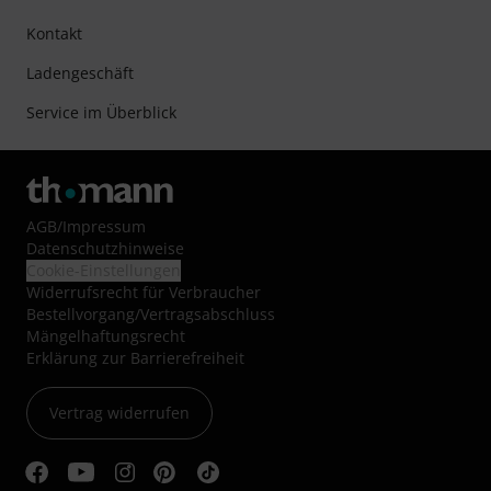
Kontakt
Ladengeschäft
Service im Überblick
AGB
/
Impressum
Datenschutzhinweise
Cookie-Einstellungen
Widerrufsrecht für Verbraucher
Bestellvorgang/Vertragsabschluss
Mängelhaftungsrecht
Erklärung zur Barrierefreiheit
Vertrag widerrufen