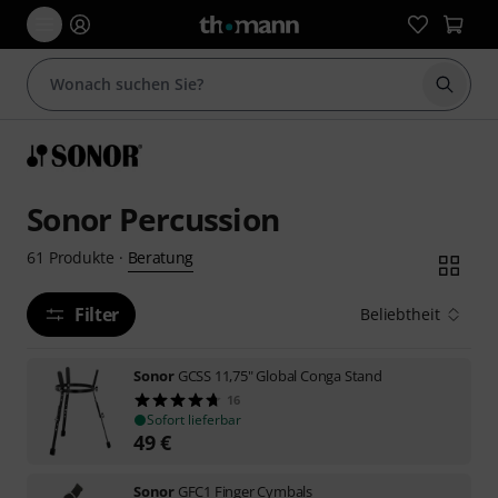
Suche 
Sonor Percussion
Beratung
61
Produkte
·
Filter
Beliebtheit
Sonor
GCSS 11,75" Global Conga Stand
16
Sofort lieferbar
49
€
Sonor
GFC1 Finger Cymbals