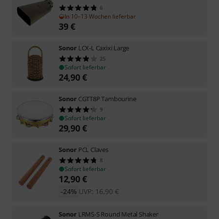
6
In 10–13 Wochen lieferbar
39
€
Sonor
LCX-L Caxixi Large
25
Sofort lieferbar
24,90
€
Sonor
CGTT8P Tambourine
9
Sofort lieferbar
29,90
€
Sonor
PCL Claves
8
Sofort lieferbar
12,90
€
-24%
UVP:
16,90
€
Sonor
LRMS-S Round Metal Shaker