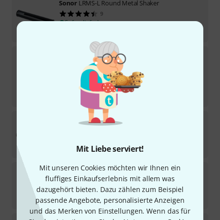
Sonor
LRMS-L Round Metal Shaker
9
Sofort lieferbar
39,90
€
Sonor
RS Joggle Pig
15
Sofort lieferbar
14,90
€
-21%
UVP:
18,90
€
Sonor
CGHT12D Tambourin
11
Sofort lieferbar
25,60
€
Mit Liebe serviert!
Mit unseren Cookies möchten wir Ihnen ein
Sonor
LWA Agogo
fluffiges Einkaufserlebnis mit allem was
8
dazugehört bieten. Dazu zählen zum Beispiel
Sofort lieferbar
65
€
passende Angebote, personalisierte Anzeigen
und das Merken von Einstellungen. Wenn das für