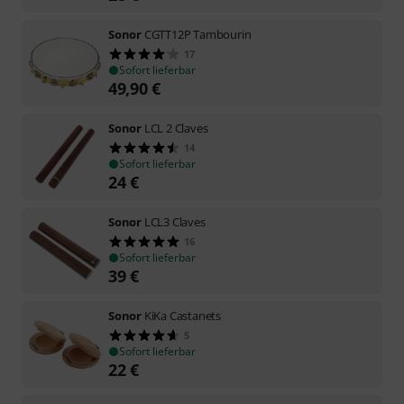
Sonor
CGTT12P Tambourin
17
Sofort lieferbar
49,90
€
Sonor
LCL 2 Claves
14
Sofort lieferbar
24
€
Sonor
LCL3 Claves
16
Sofort lieferbar
39
€
Sonor
KiKa Castanets
5
Sofort lieferbar
22
€