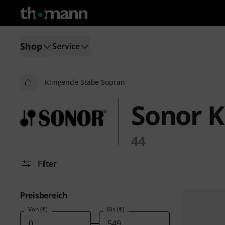
Shop
Service
Klingende Stäbe Sopran
Sonor K
44
Filter
Preisbereich
Von (€)
Bis (€)