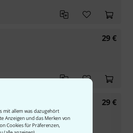
29
€
29
€
is mit allem was dazugehört
rte Anzeigen und das Merken von
von Cookies für Präferenzen,
u (
alle anzeigen
).