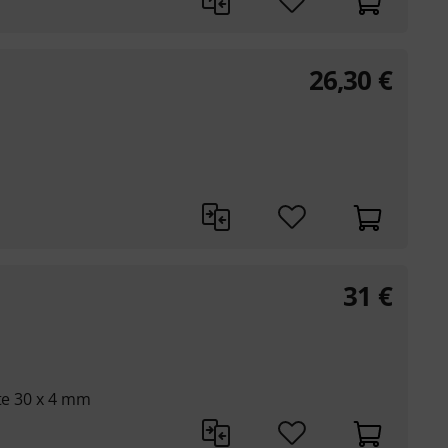
26,30
€
31
€
tte 30 x 4 mm