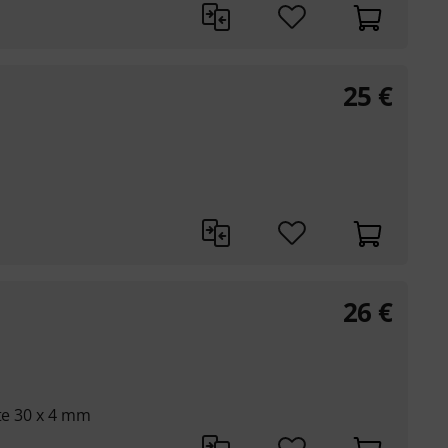
25
€
26
€
tte 30 x 4 mm