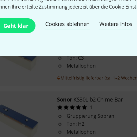
nnen Ihre erteilte Zustimmung jederzeit über die Cookie-Einst
Sofort lieferbar
Cookies ablehnen
Weitere Infos
Geht klar
Sonor
KS30L c3 Chime Bar
1
Gruppierung Sopran
Ton: C3
Metallophon
Mittelfristig lieferbar (ca. 1–2 Wochen
Sonor
KS30L b2 Chime Bar
1
Gruppierung Sopran
Ton: H2
Metallophon