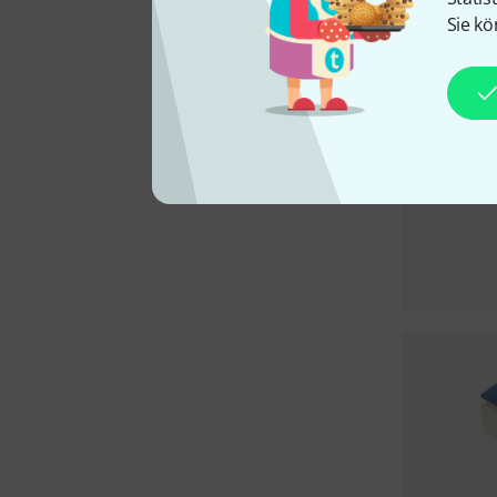
Sie kö