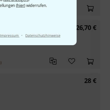
ellungen (
hier
) widerrufen.
26,70
€
·
Impressum
Datenschutzhinweise
)
28
€