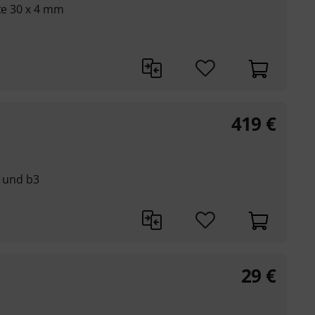
tte 30 x 4 mm
419
€
3 und b3
29
€