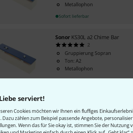
Metallophon
Sofort lieferbar
Sonor
KS30L a2 Chime Bar
2
Gruppierung Sopran
Ton: A2
Metallophon
Sofort lieferbar
Liebe serviert!
Sonor
KS30L e2 Chime Bar
2
seren Cookies möchten wir Ihnen ein fluffiges Einkaufserlebn
Gruppierung Sopran
n. Dazu zählen zum Beispiel passende Angebote, personalisie
Ton: E2
llungen. Wenn das für Sie okay ist, stimmen Sie der Nutzung 
tiken und Marketing einfach durch einen Klick auf „Geht klar“ z
Metallophon