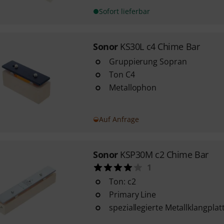
Sofort lieferbar
Sonor
KS30L c4 Chime Bar
Gruppierung Sopran
Ton C4
Metallophon
Auf Anfrage
Sonor
KSP30M c2 Chime Bar
1
Ton: c2
Primary Line
speziallegierte Metallklangpla