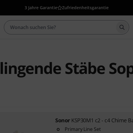
3 Jahre Garantie
Zufriedenheitsgarantie
Such
lingende Stäbe So
Sonor
KSP30M1 c2 - c4 Chime Ba
Primary Line Set