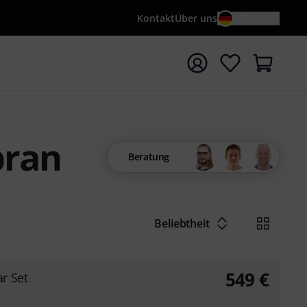
Kontakt
Über uns
DE / €
e mit Suchwort {searchTerm} starten
pran
Beratung
Beliebtheit
549
€
r Set