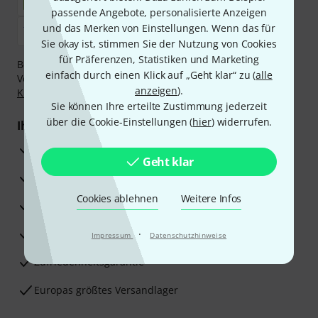
passende Angebote, personalisierte Anzeigen
und das Merken von Einstellungen. Wenn das für
Sie okay ist, stimmen Sie der Nutzung von Cookies
für Präferenzen, Statistiken und Marketing
Bezahlen Sie vertraulich und sicher per Nachnahme,
einfach durch einen Klick auf „Geht klar“ zu (
alle
Vorkasse, PayPal, Amazon Pay,
Klarna Sofort bezahlen
,
anzeigen
).
Klarna Ratenzahlung
oder Kreditkarte.
Sie können Ihre erteilte Zustimmung jederzeit
über die Cookie-Einstellungen (
hier
) widerrufen.
Ihre Vorteile
3 Jahre Thomann Garantie
Geht klar
30 Tage Money-Back-Garantie
Cookies ablehnen
Weitere Infos
Reparaturservice
Beratung durch Fachexperten
·
Impressum
Datenschutzhinweise
Zufriedenheitsgarantie
Europas größtes Versandlager