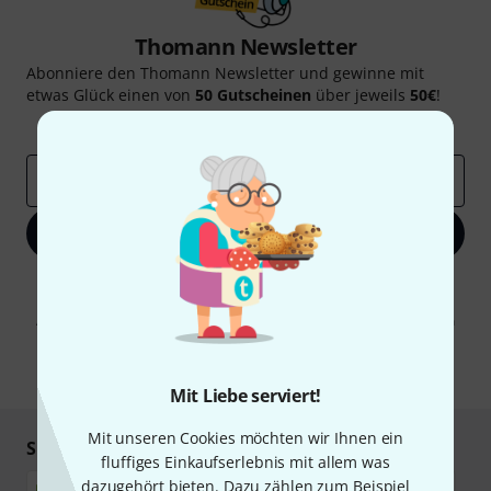
Thomann Newsletter
Abonniere den Thomann Newsletter und gewinne mit
etwas Glück einen von
50 Gutscheinen
über jeweils
50€
!
Inspirierende Beiträge
Deals
Thomann Insights
E-Mail-Adresse
*
Jetzt anmelden
Mit Klick auf „Jetzt anmelden“ stimmen Sie dem Erhalt von E-Mail-
Werbung und einer Messung des E-Mail-Nutzungsverhaltens zu. Die
Abmeldung ist jederzeit möglich. Weitere Informationen finden Sie in
unseren
Datenschutzhinweisen
.
* Pflichtfeld
Mit Liebe serviert!
Mit unseren Cookies möchten wir Ihnen ein
Sicher einkaufen & bezahlen
fluffiges Einkaufserlebnis mit allem was
dazugehört bieten. Dazu zählen zum Beispiel