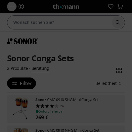
Suche 
Sonor Conga Sets
Beratung
2
Produkte
·
Filter
Beliebtheit
Sonor
CMC 0910 SHG Mini Conga Set
24
Sofort lieferbar
269
€
Sonor
CMC 0910 NHG Mini Conga Set