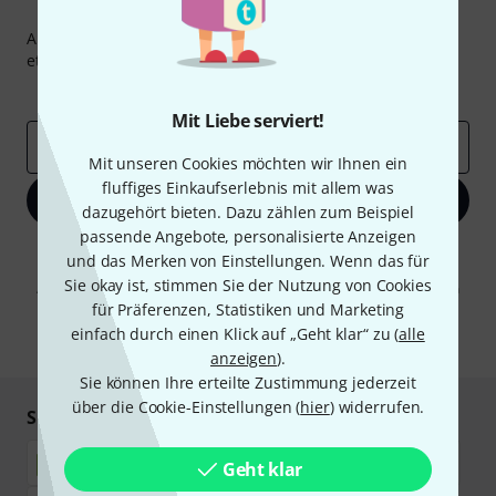
Thomann Newsletter
Abonniere den Thomann Newsletter und gewinne mit
etwas Glück einen von
50 Gutscheinen
über jeweils
50€
!
Inspirierende Beiträge
Deals
Thomann Insights
Mit Liebe serviert!
E-Mail-Adresse
*
Mit unseren Cookies möchten wir Ihnen ein
fluffiges Einkaufserlebnis mit allem was
Jetzt anmelden
dazugehört bieten. Dazu zählen zum Beispiel
passende Angebote, personalisierte Anzeigen
Mit Klick auf „Jetzt anmelden“ stimmen Sie dem Erhalt von E-Mail-
und das Merken von Einstellungen. Wenn das für
Werbung und einer Messung des E-Mail-Nutzungsverhaltens zu. Die
Sie okay ist, stimmen Sie der Nutzung von Cookies
Abmeldung ist jederzeit möglich. Weitere Informationen finden Sie in
unseren
Datenschutzhinweisen
.
für Präferenzen, Statistiken und Marketing
einfach durch einen Klick auf „Geht klar“ zu (
alle
* Pflichtfeld
anzeigen
).
Sie können Ihre erteilte Zustimmung jederzeit
über die Cookie-Einstellungen (
hier
) widerrufen.
Sicher einkaufen & bezahlen
Geht klar