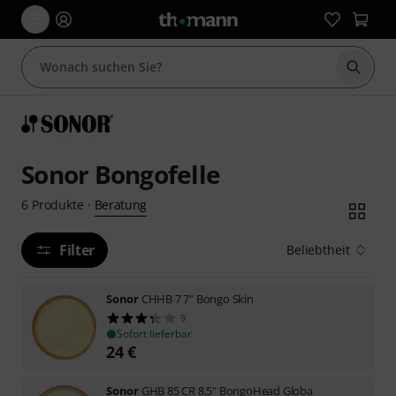
Suche 
Sonor Bongofelle
Beratung
6
Produkte
·
Filter
Beliebtheit
Sonor
CHHB 7 7" Bongo Skin
9
Sofort lieferbar
24
€
Sonor
GHB 85 CR 8,5" BongoHead Globa