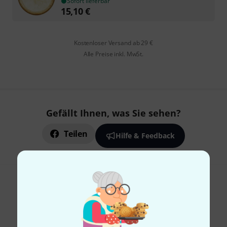
Sofort lieferbar
15,10
€
Kostenloser Versand ab 29 €
Alle Preise inkl. MwSt.
Gefällt Ihnen, was Sie sehen?
Teilen
Hilfe & Feedback